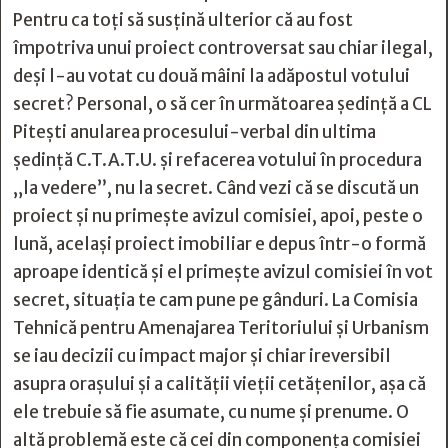
Pentru ca toți să susțină ulterior că au fost
împotriva unui proiect controversat sau chiar ilegal,
deși l-au votat cu două mâini la adăpostul votului
secret? Personal, o să cer în următoarea ședință a CL
Pitești anularea procesului-verbal din ultima
ședință C.T.A.T.U. și refacerea votului în procedura
„la vedere”, nu la secret. Când vezi că se discută un
proiect și nu primește avizul comisiei, apoi, peste o
lună, același proiect imobiliar e depus într-o formă
aproape identică și el primește avizul comisiei în vot
secret, situația te cam pune pe gânduri. La Comisia
Tehnică pentru Amenajarea Teritoriului și Urbanism
se iau decizii cu impact major și chiar ireversibil
asupra orașului și a calității vieții cetățenilor, așa că
ele trebuie să fie asumate, cu nume și prenume. O
altă problemă este că cei din componența comisiei