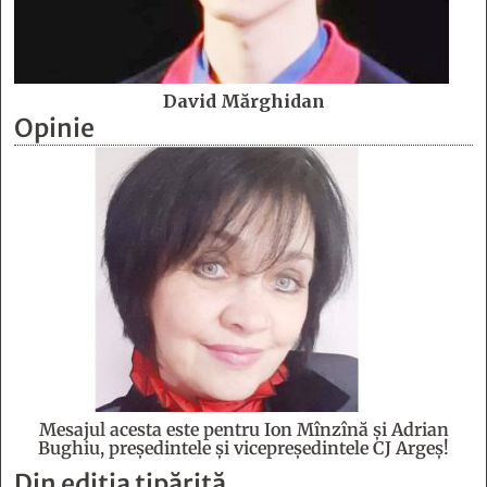
David Mărghidan
Opinie
Mesajul acesta este pentru Ion Mînzînă şi Adrian
Bughiu, preşedintele şi vicepreşedintele CJ Argeş!
Din ediția tipărită