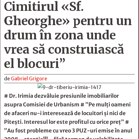
Cimitirul «Sf.
Gheorghe» pentru un
drum în zona unde
vrea să construiască
el blocuri”
de
Gabriel Grigore
# Dr. Irimia dezvăluie presiunile imobiliarilor
asupra Comisiei de Urbanism # ”Pe mulți oameni
de afaceri nu-i interesează de locuitori și nici de
Pitești. Interesul lor este profitul cu orice preț” #
”Au fost probleme cu vreo 3 PUZ-uri emise în anul