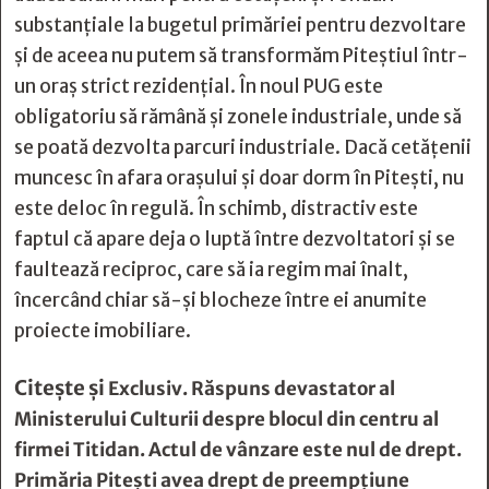
substanțiale la bugetul primăriei pentru dezvoltare
și de aceea nu putem să transformăm Piteștiul într-
un oraș strict rezidențial. În noul PUG este
obligatoriu să rămână și zonele industriale, unde să
se poată dezvolta parcuri industriale. Dacă cetățenii
muncesc în afara orașului și doar dorm în Pitești, nu
este deloc în regulă. În schimb, distractiv este
faptul că apare deja o luptă între dezvoltatori și se
faultează reciproc, care să ia regim mai înalt,
încercând chiar să-și blocheze între ei anumite
proiecte imobiliare.
Citește și
Exclusiv. Răspuns devastator al
Ministerului Culturii despre blocul din centru al
firmei Titidan. Actul de vânzare este nul de drept.
Primăria Piteşti avea drept de preempţiune