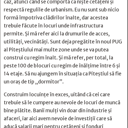
caz, atunci când se comportă ca niște cetățeni și
respectă regulile de urbanism. Eu nu sunt sub nicio
formă împotriva clădirilor înalte, dar acestea
trebuie făcute în locuri unde infrastructura
permite. Și mă refer aici la drumurile de acces,
utilități, vecinătăți. Sunt deja pregătite în noul PUG
al Piteștiului mai multe zone unde se va putea
construi cu regim înalt. Și mă refer, per total, la
peste 100 de blocuri cu regim de înălțime între 6 și
14 etaje. Să nu ajungem în situația ca Piteștiul să fie
un oraș de tip „dormitor”.
Construim locuințe în exces, uitând că cei care
trebuie să le cumpere au nevoie de locuri de muncă
bine plătite. Banii mulți vin doar din industrie și
afaceri, iar aici avem nevoie de investiții care să
aducă salarii mari pentru cetățeni și fonduri