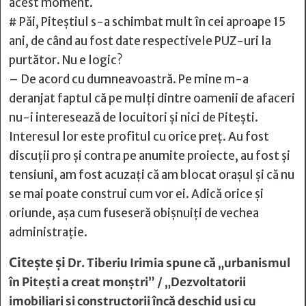
acest moment.
# Păi, Piteștiul s-a schimbat mult în cei aproape 15
ani, de când au fost date respectivele PUZ-uri la
purtător. Nu e logic?
– De acord cu dumneavoastră. Pe mine m-a
deranjat faptul că pe mulți dintre oamenii de afaceri
nu-i interesează de locuitori și nici de Pitești.
Interesul lor este profitul cu orice preț. Au fost
discuții pro și contra pe anumite proiecte, au fost și
tensiuni, am fost acuzați că am blocat orașul și că nu
se mai poate construi cum vor ei. Adică orice și
oriunde, așa cum fuseseră obișnuiți de vechea
administrație.
Citește și
Dr. Tiberiu Irimia spune că „urbanismul
în Piteşti a creat monştri” / „Dezvoltatorii
imobiliari şi constructorii încă deschid uşi cu