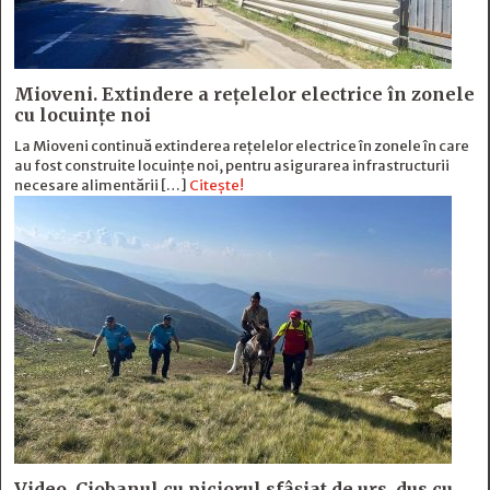
Mioveni. Extindere a rețelelor electrice în zonele
cu locuințe noi
La Mioveni continuă extinderea rețelelor electrice în zonele în care
au fost construite locuințe noi, pentru asigurarea infrastructurii
necesare alimentării […]
Citește!
Video. Ciobanul cu piciorul sfâșiat de urs, dus cu