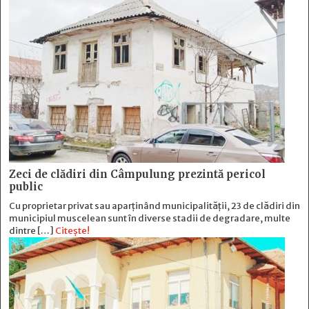
Zeci de clădiri din Câmpulung prezintă pericol
public
Cu proprietar privat sau aparținând municipalității, 23 de clădiri din
municipiul muscelean sunt în diverse stadii de degradare, multe
dintre […]
Citește!