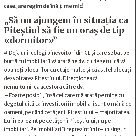
case, are regim de înălţime mic!
„Să nu ajungem în situația ca
Piteștiul să fie un oraș de tip
«dormitor»”
# Deja unii colegi binevoitori din CL și care se bat pe
burtă cu imobiliarii vă arată pe dv. cu degetul că vă
opuneți blocurilor cu etaje multe și că astfel blocați
dezvoltarea Piteștiului. Direcționează
nemulțumirea acestora către dv.
– Foarte posibil, însă cei care mă arată pe mine cu
degetul uită că investitorii imobiliari sunt o mână de
oameni, pe când cetățenii Piteștiului – majoritatea.
Eu îi reprezint pe cetățenii Piteștiului, nu pe
imobiliari. Pe imobiliari îi reprezint într-un singur