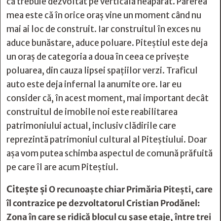
că trebuie dezvoltat pe verticală neapărat. Părerea
mea este că în orice oraș vine un moment când nu
mai ai loc de construit. Iar construitul în exces nu
aduce bunăstare, aduce poluare. Piteștiul este deja
un oraș de categoria a doua în ceea ce privește
poluarea, din cauza lipsei spațiilor verzi. Traficul
auto este deja infernal la anumite ore. Iar eu
consider că, în acest moment, mai important decât
construitul de imobile noi este reabilitarea
patrimoniului actual, inclusiv clădirile care
reprezintă patrimoniul cultural al Piteștiului. Doar
așa vom putea schimba aspectul de comună prăfuită
pe care îl are acum Piteștiul.
Citește și
O recunoaşte chiar Primăria Piteşti, care
îl contrazice pe dezvoltatorul Cristian Prodănel:
Zona în care se ridică blocul cu şase etaje, între trei