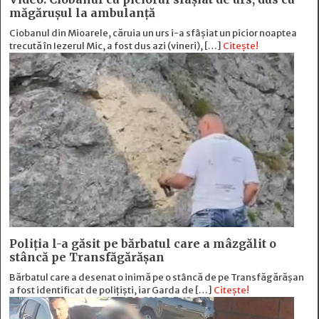
măgărușul la ambulanță
Ciobanul din Mioarele, căruia un urs i-a sfâșiat un picior noaptea
trecută în Iezerul Mic, a fost dus azi (vineri), […]
Citește!
Poliția l-a găsit pe bărbatul care a mâzgălit o
stâncă pe Transfăgărășan
Bărbatul care a desenat o inimă pe o stâncă de pe Transfăgărășan
a fost identificat de polițiști, iar Garda de […]
Citește!