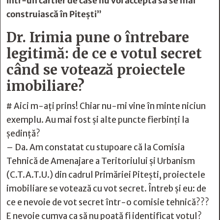
într-un cartier de case nu voi accepta să se mai
construiască în Piteşti”
Dr. Irimia pune o întrebare
legitimă: de ce e votul secret
când se votează proiectele
imobiliare?
# Aici m-ați prins! Chiar nu-mi vine în minte niciun
exemplu. Au mai fost și alte puncte fierbinți la
ședință?
– Da. Am constatat cu stupoare că la Comisia
Tehnică de Amenajare a Teritoriului și Urbanism
(C.T.A.T.U.) din cadrul Primăriei Pitești, proiectele
imobiliare se votează cu vot secret. Întreb și eu: de
ce e nevoie de vot secret într-o comisie tehnică???
E nevoie cumva ca să nu poată fi identificat votul?