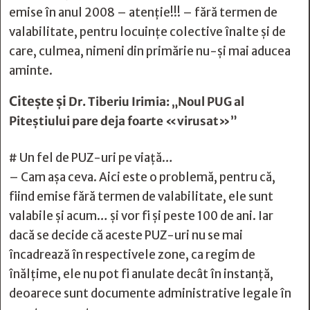
emise în anul 2008 – atenție!!! – fără termen de
valabilitate, pentru locuințe colective înalte și de
care, culmea, nimeni din primărie nu-și mai aducea
aminte.
Citește și
Dr. Tiberiu Irimia: „Noul PUG al
Piteştiului pare deja foarte «virusat»”
# Un fel de PUZ-uri pe viață…
– Cam așa ceva. Aici este o problemă, pentru că,
fiind emise fără termen de valabilitate, ele sunt
valabile și acum… și vor fi și peste 100 de ani. Iar
dacă se decide că aceste PUZ-uri nu se mai
încadrează în respectivele zone, ca regim de
înălțime, ele nu pot fi anulate decât în instanță,
deoarece sunt documente administrative legale în