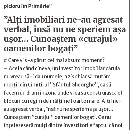
piciorul în Primărie”
”Alți imobiliari ne-au agresat
verbal, însă nu ne speriem așa
ușor… Cunoaștem «curajul»
oamenilor bogați”
# Care vi s-a părut cel mai absurd moment?
– Acela când cineva, un investitor imobiliar căruia
nu vreau să-i dau numele, a zis chiar să mutăm
morții din Cimitirul ”Sfântul Gheorghe”, ca să
facem un drum în zona unde vrea să construiască el
blocuri cu regim de înălțime foarte mare. Alții ne-
au agresat verbal, însă nu ne speriem așa ușor…
Cunoaștem ”curajul” oamenilor bogați. Ce nu
înțeleseseră mulți dintre investitori e faptul că noi