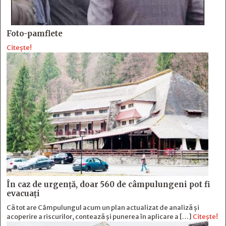
Foto-pamflete
Citește!
În caz de urgență, doar 560 de câmpulungeni pot fi
evacuați
Că tot are Câmpulungul acum un plan actualizat de analiză și
acoperire a riscurilor, contează și punerea în aplicare a […]
Citește!