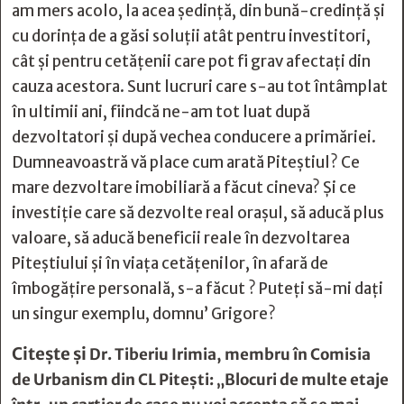
am mers acolo, la acea ședință, din bună-credință și
cu dorința de a găsi soluții atât pentru investitori,
cât și pentru cetățenii care pot fi grav afectați din
cauza acestora. Sunt lucruri care s-au tot întâmplat
în ultimii ani, fiindcă ne-am tot luat după
dezvoltatori și după vechea conducere a primăriei.
Dumneavoastră vă place cum arată Piteștiul? Ce
mare dezvoltare imobiliară a făcut cineva? Și ce
investiție care să dezvolte real orașul, să aducă plus
valoare, să aducă beneficii reale în dezvoltarea
Piteștiului și în viața cetățenilor, în afară de
îmbogățire personală, s-a făcut ? Puteți să-mi dați
un singur exemplu, domnu’ Grigore?
Citește și
Dr. Tiberiu Irimia, membru în Comisia
de Urbanism din CL Piteşti: „Blocuri de multe etaje