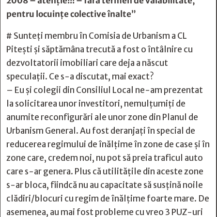
2008 – atenție!!! – fără termen de valabilitate,
pentru locuințe colective înalte”
# Sunteți membru în Comisia de Urbanism a CL
Pitești și săptămâna trecută a fost o întâlnire cu
dezvoltatorii imobiliari care deja a născut
speculații. Ce s-a discutat, mai exact?
– Eu și colegii din Consiliul Local ne-am prezentat
la solicitarea unor investitori, nemulțumiți de
anumite reconfigurări ale unor zone din Planul de
Urbanism General. Au fost deranjați în special de
reducerea regimului de înălțime în zone de case și în
zone care, credem noi, nu pot să preia traficul auto
care s-ar genera. Plus că utilitățile din aceste zone
s-ar bloca, fiindcă nu au capacitate să susțină noile
clădiri/blocuri cu regim de înălțime foarte mare. De
asemenea, au mai fost probleme cu vreo 3 PUZ-uri