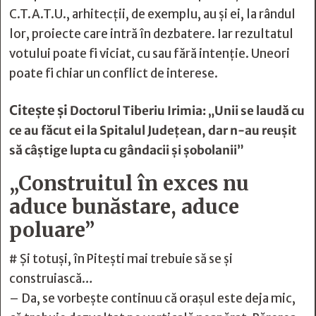
C.T.A.T.U., arhitecții, de exemplu, au și ei, la rândul
lor, proiecte care intră în dezbatere. Iar rezultatul
votului poate fi viciat, cu sau fără intenție. Uneori
poate fi chiar un conflict de interese.
Citește și
Doctorul Tiberiu Irimia: „Unii se laudă cu
ce au făcut ei la Spitalul Judeţean, dar n-au reuşit
să câştige lupta cu gândacii şi şobolanii”
„Construitul în exces nu
aduce bunăstare, aduce
poluare”
# Și totuși, în Pitești mai trebuie să se și
construiască…
– Da, se vorbește continuu că orașul este deja mic,