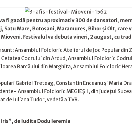
va fi gazdă pentru aproximativ 300 de dansatori, memb
j, Satu Mare, Botoșani, Maramureș, Bihor și Olt, care vo
 Mioveni. Festivalul va debuta vineri, 2 august, cu trad
 sunt: Ansamblul Folcloric Atelierul de Joc Popular din 
c Cetatea Codrului din Ardud, Ansamblul Folcloric Codru
Floarea Barcăului din Marghita, Ansamblul Folcloric Hera
i populari Gabriel Treteag, Constantin Enceanu și Maria Dr
edente- Ansamblul Folcloric MEGIEȘII, din județul Suceava
at de Iuliana Tudor, vedetă a TVR.
 iris”, de Iudita Dodu Ieremia