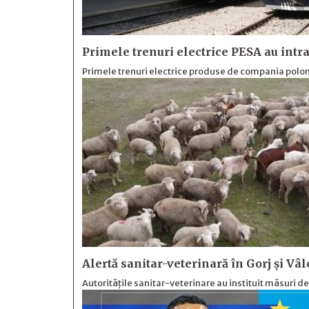
Primele trenuri electrice PESA au intra
Primele trenuri electrice produse de compania polone
Alertă sanitar-veterinară în Gorj și Vâl
Autoritățile sanitar-veterinare au instituit măsuri d