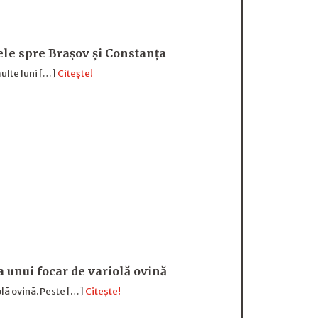
sele spre Brașov și Constanța
ulte luni […]
Citește!
a unui focar de variolă ovină
olă ovină. Peste […]
Citește!