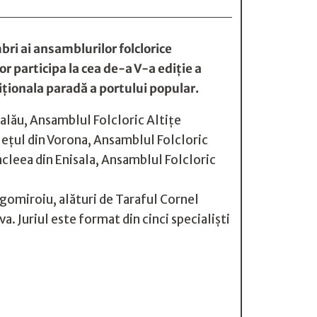
ri ai ansamblurilor folclorice
r participa la cea de-a V-a ediție a
iționala paradă a portului popular.
Zalău, Ansamblul Folcloric Altițe
lețul din Vorona, Ansamblul Folcloric
cleea din Enisala, Ansamblul Folcloric
agomiroiu, alături de Taraful Cornel
. Juriul este format din cinci specialiști