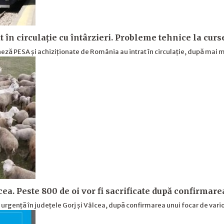
t în circulație cu întârzieri. Probleme tehnice la cur
ză PESA și achiziționate de România au intrat în circulație, după mai m
cea. Peste 800 de oi vor fi sacrificate după confirmare
e urgență în județele Gorj și Vâlcea, după confirmarea unui focar de vari