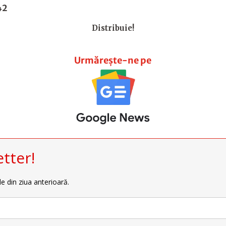
42
Distribuie!
Urmărește-ne pe
tter!
le din ziua anterioară.