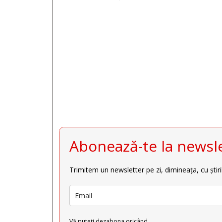







Abonează-te la newsle
Trimitem un newsletter pe zi, dimineața, cu știri
Vă puteți dezabona oricând.