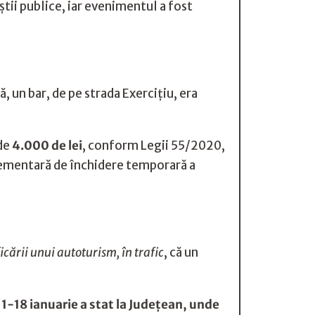
tii publice, iar evenimentul a fost
, un bar, de pe strada Exercițiu, era
 de
4.000 de lei
, conform Legii 55/2020,
lementară de închidere temporară a
icării unui autoturism, în trafic
, că un
 11-18 ianuarie a stat la Judeţean, unde