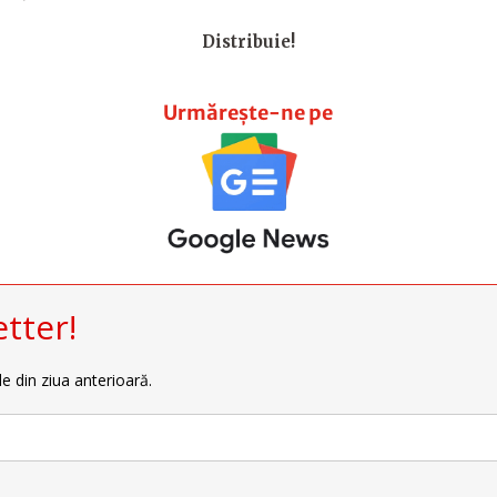
Distribuie!
Urmărește-ne pe
tter!
le din ziua anterioară.