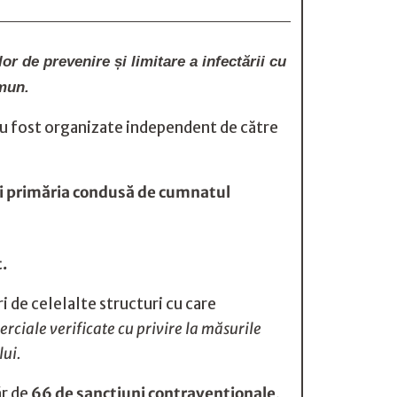
lor de prevenire și limitare a infectării cu
omun.
 au fost organizate independent de către
r şi primăria condusă de cumnatul
.
uri de celelalte structuri cu care
rciale verificate cu privire la măsurile
lui.
ăr de
66 de sancţiuni contravenţionale
,