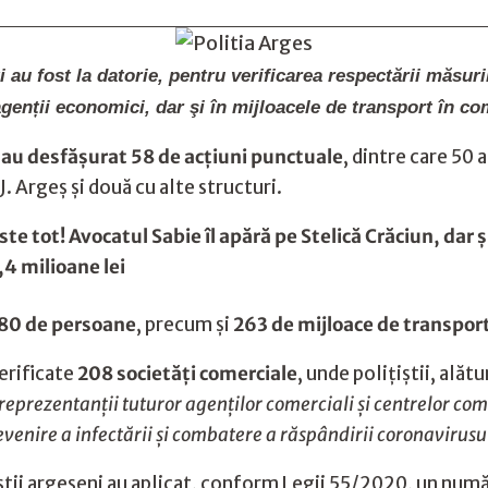
ti au fost la datorie, pentru verificarea respectării măsuri
agenții economici, dar şi în mijloacele de transport în c
ni au desfășurat 58 de acţiuni punctuale
, dintre care 50
J. Argeş şi două cu alte structuri.
ste tot! Avocatul Sabie îl apără pe Stelică Crăciun, da
,4 milioane lei
.880 de persoane
, precum și
263 de mijloace de transport
erificate
208 societăți comerciale
, unde poliţiştii, alăt
reprezentanţii tuturor agenţilor comerciali și centrelor come
enire a infectării și combatere a răspândirii coronavirusu
iştii argeşeni au aplicat, conform Legii 55/2020, un num