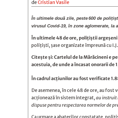
de
Cristian Vasile
În ultimele două zile, peste
600 de polițiș
virusul Covid-19, în zone aglomerate, la 
În ultimele 48 de ore, polițiștii argeșe
poliţişti, șase organizate împreună cu I.J.
Citește și:
Cartelul de la Mărăcineni e pe
acestuia, de unde a încasat onorarii de 1
În cadrul acțiunilor au fost verificate 1
De asemenea, în cele 48 de ore, au fost v
acționează în sistem integrat,
au instruit
dispuse pentru respectarea normelor de prev
Ca urmare a abaterilor constatate, poliţ