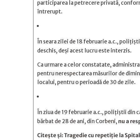
participarea la petrecere privată, confor
întrerupt.
În seara zilei de 18 februarie a.c., polițișt
deschis, deși acest lucru este interzis.
Ca urmare a celor constatate, administrat
pentru nerespectarea măsurilor de dimin
localui, pentru o perioadă de 30 de zile.
În ziua de 19 februarie a.c., polițiștii din 
bărbat de 28 de ani, din Corbeni,
nu a res
Citește și:
Tragedie cu repetiţie la Spita