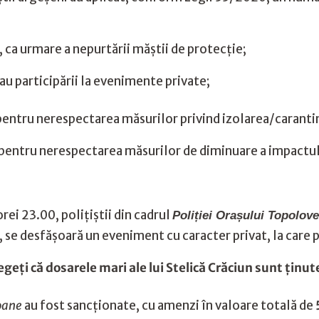
i, ca urmare a nepurtării măștii de protecție;
sau participării la evenimente private;
, pentru nerespectarea măsurilor privind izolarea/caranti
, pentru nerespectarea măsurilor de diminuare a impactulu
 orei 23.00, polițiștii din cadrul
Poliției Orașului Topolove
 se desfășoară un eveniment cu caracter privat, la care 
geţi că dosarele mari ale lui Stelică Crăciun sunt ţinut
soane
au fost sancționate, cu amenzi în valoare totală de