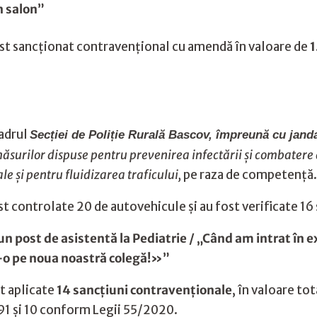
n salon”
ost sancționat contravențional cu amendă în valoare de
1
cadrul
Secției de Poliție Rurală Bascov, împreună cu jan
ăsurilor dispuse pentru prevenirea infectării și combatere 
e și pentru fluidizarea traficului,
pe raza de competență.
t controlate 20 de autovehicule și au fost verificate 16
un post de asistentă la Pediatrie / „Când am intrat în
i-o pe noua noastră colegă!»”
t aplicate
14 sancțiuni contravenționale
, în valoare to
1 și 10 conform Legii 55/2020.