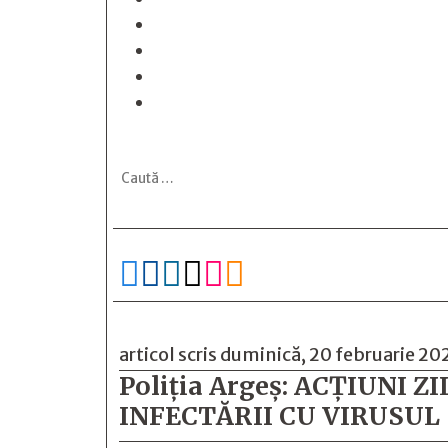






articol scris duminică, 20 februarie 20
Poliția Argeș: ACȚIUNI
INFECTĂRII CU VIRUSUL 