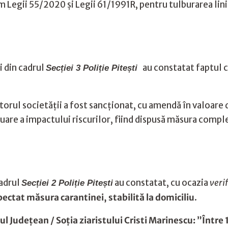
m Legii 55/2020 și Legii 61/1991R, pentru tulburarea liniș
ii din cadrul
au constatat faptul că
Secției 3 Poliție Pitești
orul societății a fost sancționat, cu amendă în valoare
uare a impactului riscurilor, fiind dispusă măsura comp
cadrul
au constatat, cu ocazia
verif
Secției 2 Poliție Pitești
pectat măsura carantinei, stabilită la domiciliu
.
lul Judeţean / Soţia ziaristului Cristi Marinescu: ”Între