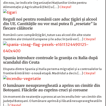
din nou, iar indicele Organizației Națiunilor Unite pentru
Alimentație și Agricultură (FAO) a […]
Citește!
Reguli noi pentru românii care aduc țigări și alcool
din UE. Cantitățile nu vor mai putea fi „resetate” la
fiecare călătorie
Românii care cumpără țigări, tutun sau alcool din alte state
membre ale Uniunii Europene și le aduc în țară vor […]
Citește!
Spania introduce controale la granița cu Italia după
scandalul din Ceuta
Disputa dintre Spania și Italia pe tema migrației și a controalelor la
frontieră intră într-o nouă etapă. Madridul a decis […]
Citește!
O lumânare nesupravegheată a aprins un cimitir din
Botoșani. Flăcările au cuprins cruci și coroane
Un moment de neatenție a provocat un incendiu într-un cimitir din
județul Botoșani. O lumânare aprinsă și lăsată nesupravegheată în
[…]
Citește!