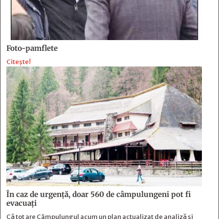
Foto-pamflete
Citește!
În caz de urgență, doar 560 de câmpulungeni pot fi
evacuați
Că tot are Câmpulungul acum un plan actualizat de analiză și