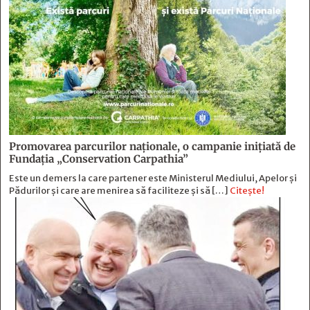
Promovarea parcurilor naționale, o campanie inițiată de
Fundația „Conservation Carpathia”
Este un demers la care partener este Ministerul Mediului, Apelor și
Pădurilor și care are menirea să faciliteze și să […]
Citește!