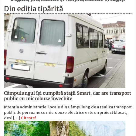
Din ediția tipărită
Câmpulungul îşi cumpără staţii Smart, dar are transport
public cu microbuze învechite
Intenția administrației locale din Câmpulung de a realiza transport
public de persoane cu microbuze electrice este un proiect blocat,
deși […]
Citește!