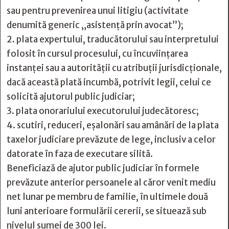
sau pentru prevenirea unui litigiu (activitate
denumită generic „asistenţă prin avocat”);
2. plata expertului, traducătorului sau interpretului
folosit în cursul procesului, cu încuviinţarea
instanţei sau a autorităţii cu atribuţii jurisdicţionale,
dacă această plată incumbă, potrivit legii, celui ce
solicită ajutorul public judiciar;
3. plata onorariului executorului judecătoresc;
4. scutiri, reduceri, eşalonări sau amânări de la plata
taxelor judiciare prevăzute de lege, inclusiv a celor
datorate în faza de executare silită.
Beneficiază de ajutor public judiciar în formele
prevăzute anterior persoanele al căror venit mediu
net lunar pe membru de familie, în ultimele două
luni anterioare formulării cererii, se situează sub
nivelul sumei de 300 lei.