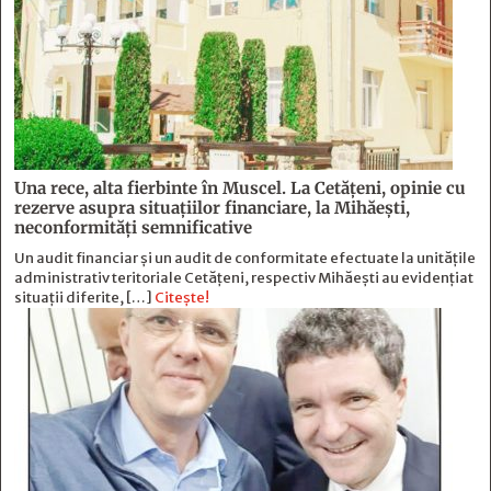
Una rece, alta fierbinte în Muscel. La Cetăţeni, opinie cu
rezerve asupra situaţiilor financiare, la Mihăeşti,
neconformităţi semnificative
Un audit financiar și un audit de conformitate efectuate la unitățile
administrativ teritoriale Cetățeni, respectiv Mihăești au evidențiat
situații diferite, […]
Citește!