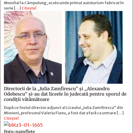
Mondial la Câmpulung, acolo unde primul autoturism fabricat în
serie […]
Citește!
Directorii de la „Iulia Zamfirescu” și „Alexandru
Odobescu” și-au dat liceele în judecată pentru sporul de
condiții vătămătoare
După ce fostul director adjunct al Liceului „Iulia Zamfirescu” din
Mioveni, profesorul Valeriu Fianu, a fost dat afară ca urmare […]
Citește!
Foto-pamflete