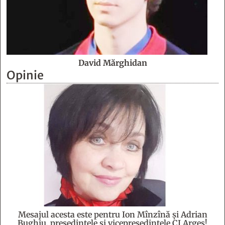
David Mărghidan
Opinie
Mesajul acesta este pentru Ion Mînzînă şi Adrian
Bughiu, preşedintele şi vicepreşedintele CJ Argeş!