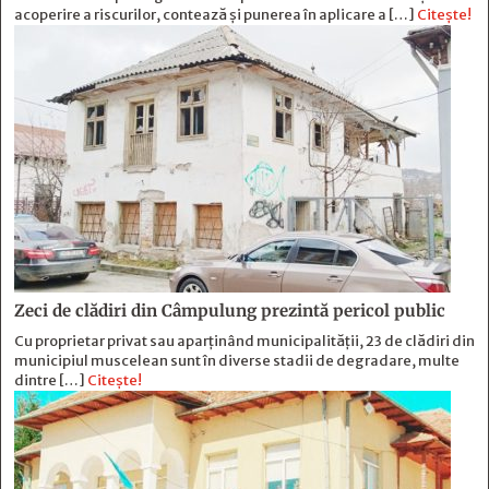
acoperire a riscurilor, contează și punerea în aplicare a […]
Citește!
Zeci de clădiri din Câmpulung prezintă pericol public
Cu proprietar privat sau aparținând municipalității, 23 de clădiri din
municipiul muscelean sunt în diverse stadii de degradare, multe
dintre […]
Citește!