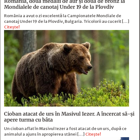
România, două medalii de aur și două de bronz la
Mondialele de canotaj Under 19 de la Plovdiv
România a avut o zi excelentă la Campionatele Mondiale de
canotaj Under 19 de la Plovdiv, Bulgaria. Tricolorii au cucerit […]
Citește!
Cioban atacat de urs în Masivul Iezer. A încercat să-și
apere turma cu bâta
Un cioban aflat în Masivul Iezer a fost atacat de un urs, după ce
animalul a ajuns în apropierea stânei […]
Citește!