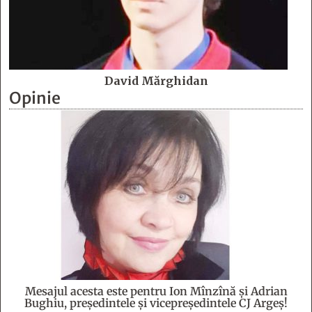
David Mărghidan
Opinie
Mesajul acesta este pentru Ion Mînzînă şi Adrian
Bughiu, preşedintele şi vicepreşedintele CJ Argeş!