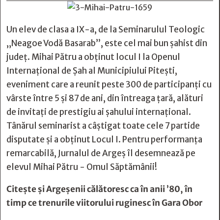
Un elev de clasa a IX-a, de la Seminarulul Teologic
„Neagoe Vodă Basarab”, este cel mai bun șahist din
județ. Mihai Pătru a obținut locul I la Openul
Internațional de Șah al Municipiului Pitești,
eveniment care a reunit peste 300 de participanți cu
vârste între 5 și 87 de ani, din întreaga țară, alături
de invitați de prestigiu ai șahului internațional.
Tânărul seminarist a câștigat toate cele 7 partide
disputate și a obținut Locul I. Pentru performanța
remarcabilă, Jurnalul de Argeș îl desemnează pe
elevul Mihai Pătru - Omul Săptămânii!
Citește și
Argeşenii călătoresc ca în anii ’80, în
timp ce trenurile viitorului ruginesc în Gara Obor