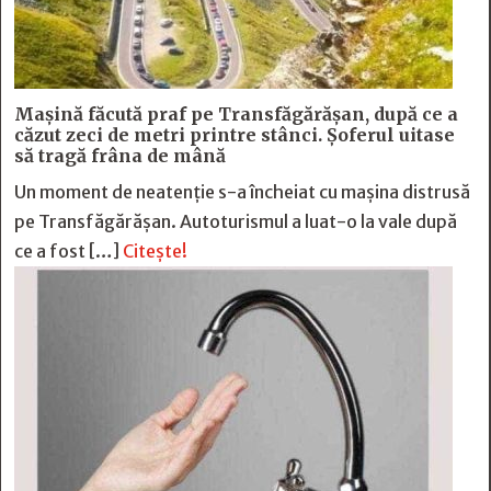
Mașină făcută praf pe Transfăgărășan, după ce a
căzut zeci de metri printre stânci. Șoferul uitase
să tragă frâna de mână
Un moment de neatenție s-a încheiat cu mașina distrusă
pe Transfăgărășan. Autoturismul a luat-o la vale după
ce a fost […]
Citește!