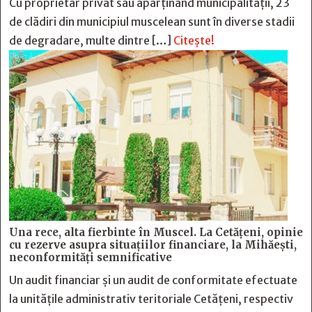
Cu proprietar privat sau aparținând municipalității, 23
de clădiri din municipiul muscelean sunt în diverse stadii
de degradare, multe dintre […]
Citește!
Una rece, alta fierbinte în Muscel. La Cetăţeni, opinie
cu rezerve asupra situaţiilor financiare, la Mihăeşti,
neconformităţi semnificative
Un audit financiar și un audit de conformitate efectuate
la unitățile administrativ teritoriale Cetățeni, respectiv