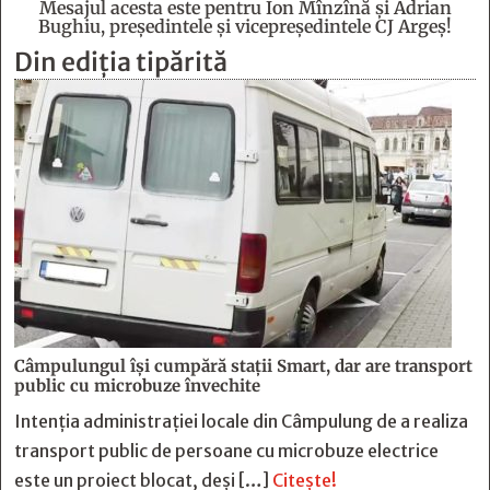
Mesajul acesta este pentru Ion Mînzînă şi Adrian
Bughiu, preşedintele şi vicepreşedintele CJ Argeş!
Din ediția tipărită
Câmpulungul îşi cumpără staţii Smart, dar are transport
public cu microbuze învechite
Intenția administrației locale din Câmpulung de a realiza
transport public de persoane cu microbuze electrice
este un proiect blocat, deși […]
Citește!