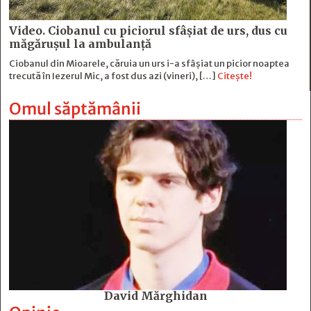
Video. Ciobanul cu piciorul sfâșiat de urs, dus cu
măgărușul la ambulanță
Ciobanul din Mioarele, căruia un urs i-a sfâșiat un picior noaptea
trecută în Iezerul Mic, a fost dus azi (vineri), […]
Citește!
Omul săptămânii
David Mărghidan