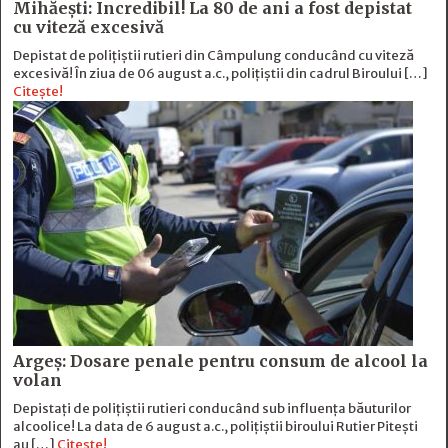
Mihăești: Incredibil! La 80 de ani a fost depistat
cu viteză excesivă
Depistat de polițiștii rutieri din Câmpulung conducând cu viteză
excesivă! În ziua de 06 august a.c., polițiștii din cadrul Biroului […]
Citește!
Argeș: Dosare penale pentru consum de alcool la
volan
Depistați de polițiștii rutieri conducând sub influența băuturilor
alcoolice! La data de 6 august a.c., polițiștii biroului Rutier Pitești
au […]
Citește!