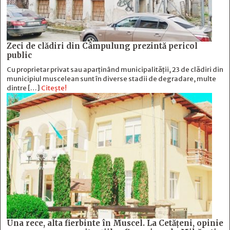
Zeci de clădiri din Câmpulung prezintă pericol
public
Cu proprietar privat sau aparținând municipalității, 23 de clădiri din
municipiul muscelean sunt în diverse stadii de degradare, multe
dintre […]
Citește!
Una rece, alta fierbinte în Muscel. La Cetăţeni, opinie