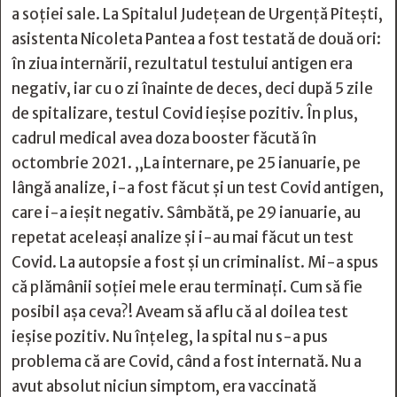
a soției sale. La Spitalul Județean de Urgență Pitești,
asistenta Nicoleta Pantea a fost testată de două ori:
în ziua internării, rezultatul testului antigen era
negativ, iar cu o zi înainte de deces, deci după 5 zile
de spitalizare, testul Covid ieșise pozitiv. În plus,
cadrul medical avea doza booster făcută în
octombrie 2021. „La internare, pe 25 ianuarie, pe
lângă analize, i-a fost făcut și un test Covid antigen,
care i-a ieșit negativ. Sâmbătă, pe 29 ianuarie, au
repetat aceleași analize și i-au mai făcut un test
Covid. La autopsie a fost și un criminalist. Mi-a spus
că plămânii soției mele erau terminați. Cum să fie
posibil așa ceva?! Aveam să aflu că al doilea test
ieșise pozitiv. Nu înțeleg, la spital nu s-a pus
problema că are Covid, când a fost internată. Nu a
avut absolut niciun simptom, era vaccinată