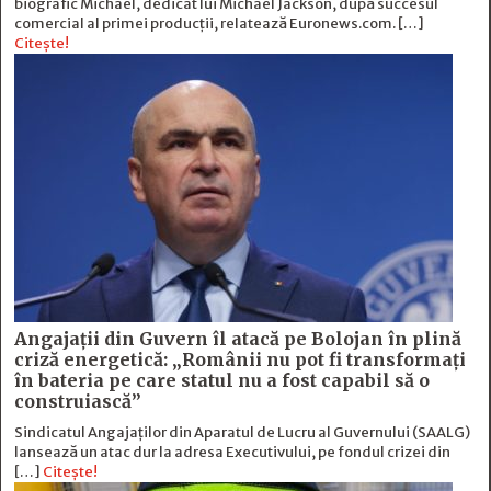
biografic Michael, dedicat lui Michael Jackson, după succesul
comercial al primei producții, relatează Euronews.com. […]
Citește!
Angajații din Guvern îl atacă pe Bolojan în plină
criză energetică: „Românii nu pot fi transformați
în bateria pe care statul nu a fost capabil să o
construiască”
Sindicatul Angajaților din Aparatul de Lucru al Guvernului (SAALG)
lansează un atac dur la adresa Executivului, pe fondul crizei din
[…]
Citește!