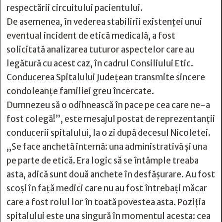
respectării circuitului pacientului.
De asemenea, în vederea stabilirii existenței unui
eventual incident de etică medicală, a fost
solicitată analizarea tuturor aspectelor care au
legătură cu acest caz, în cadrul Consiliului Etic.
Conducerea Spitalului Județean transmite sincere
condoleanțe familiei greu încercate.
Dumnezeu să o odihnească în pace pe cea care ne-a
fost colegă!”, este mesajul postat de reprezentanții
conducerii spitalului, la o zi după decesul Nicoletei.
„Se face anchetă internă: una administrativă și una
pe parte de etică. Era logic să se întâmple treaba
asta, adică sunt două anchete în desfășurare. Au fost
scoși în față medici care nu au fost întrebați măcar
care a fost rolul lor în toată povestea asta. Poziția
spitalului este una singură în momentul acesta: cea