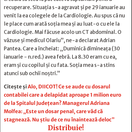
recuperare. Situația s-a agravat și pe 29 ianuarie au
venit la ea colegele de la Cardiologie. Au spus că nu
le place cum arată soția mea și au luat-o cu ele la
Cardiologie. Mai făcuse acolo un CT abdominal. O
văzuse și medicul Olariu”, ne-a declarat Adrian
Pantea. Care a încheiat: „Duminică dimineața (30
ianuarie - n.red.) avea febră. La 8.30 eram cu ea,
eram și cu copilul și cu fata. Soția mea s-a stins
atunci sub ochii noștri.”
Citește și
Alo, DIICOT! Ce se aude cu dosarul
contabilei care a delapidat aproape 1 milion euro
de la Spitalul Judeţean? Managerul Adriana
Molfea: „Este un dosar penal, care văd că
stagnează. Nu ştiu de ce nu înaintează deloc”
Distribuie!