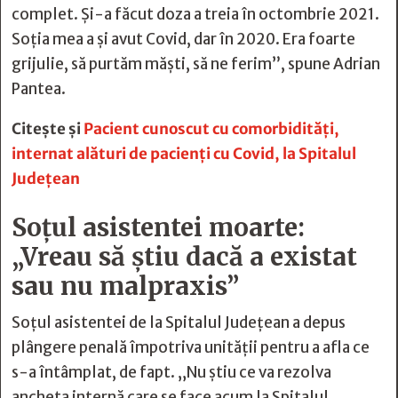
complet. Și-a făcut doza a treia în octombrie 2021.
Soția mea a și avut Covid, dar în 2020. Era foarte
grijulie, să purtăm măști, să ne ferim”, spune Adrian
Pantea.
Citește și
Pacient cunoscut cu comorbidităţi,
internat alături de pacienţi cu Covid, la Spitalul
Judeţean
Soțul asistentei moarte:
„Vreau să știu dacă a existat
sau nu malpraxis”
Soțul asistentei de la Spitalul Județean a depus
plângere penală împotriva unității pentru a afla ce
s-a întâmplat, de fapt. „Nu știu ce va rezolva
ancheta internă care se face acum la Spitalul