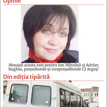
Opinie
Mesajul acesta este pentru Ion Mînzînă şi Adrian
Bughiu, preşedintele şi vicepreşedintele CJ Argeş!
Din ediția tipărită