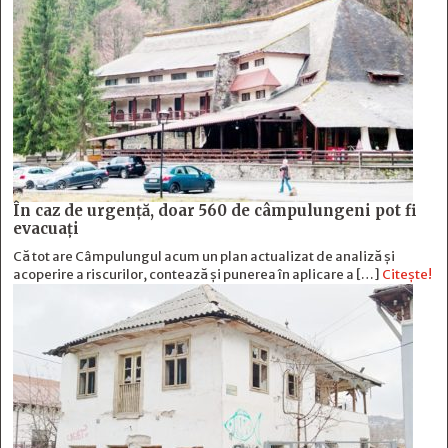
În caz de urgență, doar 560 de câmpulungeni pot fi
evacuați
Că tot are Câmpulungul acum un plan actualizat de analiză și
acoperire a riscurilor, contează și punerea în aplicare a […]
Citește!