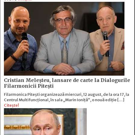
Cristian Meleșteu, lansare de carte la Dialogurile
Filarmonicii Pitești
Filarmonica Pitești organizează miercuri, 12 august, de la ora 17, la
Centrul Multifuncțional, în sala „Marin Ioniță”, o nouă ediție […]
Citește!