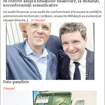
cu rezerve asupra situaţiilor financiare, la Mihăeşti,
neconformităţi semnificative
Un audit financiar și un audit de conformitate efectuate la unitățile
administrativ teritoriale Cetățeni, respectiv Mihăești au evidențiat
situații diferite, […]
Citește!
Foto-pamflete
Citește!