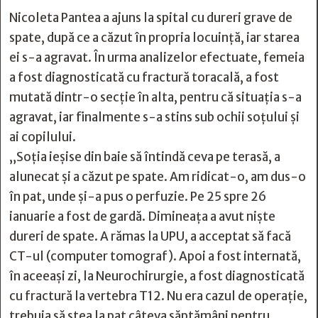
Nicoleta Pantea a ajuns la spital cu dureri grave de
spate, după ce a căzut în propria locuință, iar starea
ei s-a agravat. În urma analizelor efectuate, femeia
a fost diagnosticată cu fractură toracală, a fost
mutată dintr-o secție în alta, pentru că situația s-a
agravat, iar finalmente s-a stins sub ochii soțului și
ai copilului.
„Soția ieșise din baie să întindă ceva pe terasă, a
alunecat și a căzut pe spate. Am ridicat-o, am dus-o
în pat, unde și-a pus o perfuzie. Pe 25 spre 26
ianuarie a fost de gardă. Dimineața a avut niște
dureri de spate. A rămas la UPU, a acceptat să facă
CT-ul (computer tomograf). Apoi a fost internată,
în aceeași zi, la Neurochirurgie, a fost diagnosticată
cu fractură la vertebra T12. Nu era cazul de operație,
trebuia să stea la pat câteva săptămâni pentru