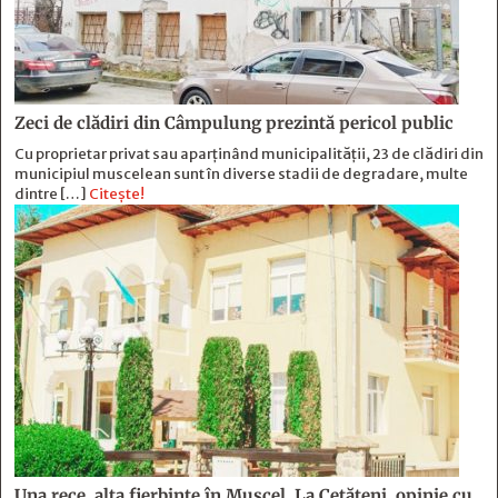
Zeci de clădiri din Câmpulung prezintă pericol public
Cu proprietar privat sau aparținând municipalității, 23 de clădiri din
municipiul muscelean sunt în diverse stadii de degradare, multe
dintre […]
Citește!
Una rece, alta fierbinte în Muscel. La Cetăţeni, opinie cu