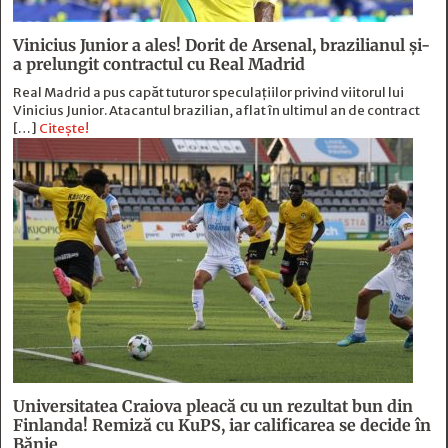
Vinicius Junior a ales! Dorit de Arsenal, brazilianul și-
a prelungit contractul cu Real Madrid
Real Madrid a pus capăt tuturor speculațiilor privind viitorul lui
Vinicius Junior. Atacantul brazilian, aflat în ultimul an de contract
[…]
Citește!
Universitatea Craiova pleacă cu un rezultat bun din
Finlanda! Remiză cu KuPS, iar calificarea se decide în
Bănie