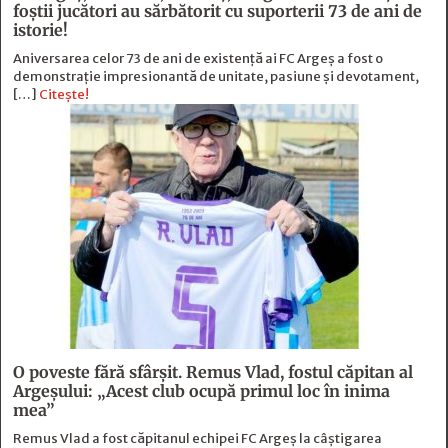
foştii jucători au sărbătorit cu suporterii 73 de ani de
istorie!
Aniversarea celor 73 de ani de existență ai FC Argeș a fost o
demonstrație impresionantă de unitate, pasiune și devotament,
[…]
Citește!
O poveste fără sfârşit. Remus Vlad, fostul căpitan al
Argeşului: „Acest club ocupă primul loc în inima
mea”
Remus Vlad a fost căpitanul echipei FC Argeș la câștigarea