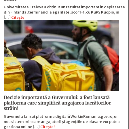
Universitatea Craiova a obținut un rezultat important în deplasarea
din Finlanda, terminând la egalitate, scor 1-1, cu KuPS Kuopio, în
[…]
Citește!
Decizie importantă a Guvernului: a fost lansată
platforma care simplifică angajarea lucrătorilor
străini
Guvernul a lansat platforma digitală WorkinRomania.gov.ro, un
nou sistem prin care angajatorii și agențiile de plasare vor putea
gestiona online […]
Citește!