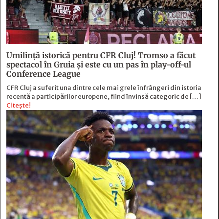
Umilință istorică pentru CFR Cluj! Tromso a făcut
spectacol în Gruia și este cu un pas în play-off-ul
Conference League
CFR Cluj a suferit una dintre cele mai grele înfrângeri din istoria
recentă a participărilor europene, fiind învinsă categoric de […]
Citește!