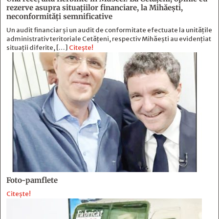
rezerve asupra situaţiilor financiare, la Mihăeşti,
neconformităţi semnificative
Un audit financiar și un audit de conformitate efectuate la unitățile
administrativ teritoriale Cetățeni, respectiv Mihăești au evidențiat
situații diferite, […]
Citește!
Foto-pamflete
Citește!