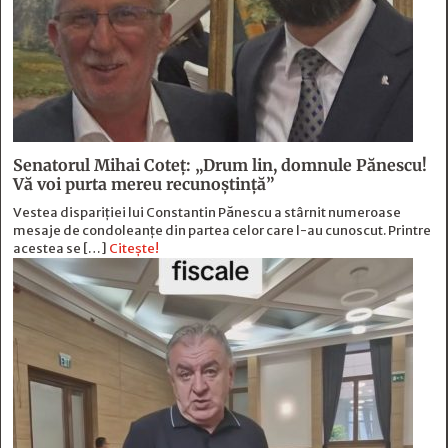
Senatorul Mihai Coteț: „Drum lin, domnule Pănescu!
Vă voi purta mereu recunoștință”
Vestea dispariției lui Constantin Pănescu a stârnit numeroase
mesaje de condoleanțe din partea celor care l-au cunoscut. Printre
acestea se […]
Citește!