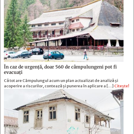
În caz de urgență, doar 560 de câmpulungeni pot fi
evacuați
Că tot are Câmpulungul acum un plan actualizat de analiză și
acoperire a riscurilor, contează și punerea în aplicare a […]
Citește!