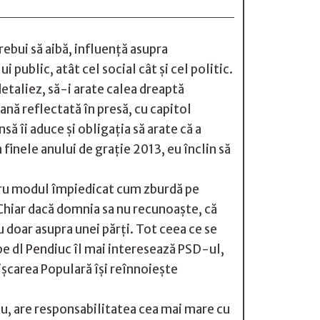
trebui să aibă, influență asupra
public, atât cel social cât și cel politic.
etaliez, să-i arate calea dreaptă
ană reflectată în presă, cu capitol
să îi aduce și obligația să arate că a
a finele anului de grație 2013, eu înclin să
tru modul împiedicat cum zburdă pe
 Chiar dacă domnia sa nu recunoaște, că
 doar asupra unei părți. Tot ceea ce se
 pe dl Pendiuc îl mai interesează PSD-ul,
Mișcarea Populară își reînnoiește
cu, are responsabilitatea cea mai mare cu