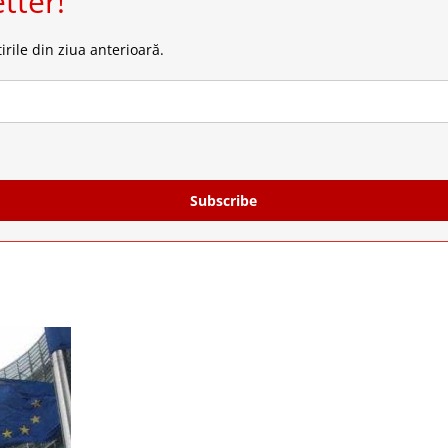
tter!
irile din ziua anterioară.
Subscribe