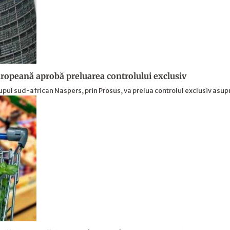
opeană aprobă preluarea controlului exclusiv
upul sud-african Naspers, prin Prosus, va prelua controlul exclusiv asu