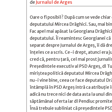
de
Jurnalul de Arges
Oare o fi posibil? După cum se vede chiar d
deputatului Mircea Drăghici. Sau, mai bine
Fac apel mai apăsat la Georgiana Drăghici
deputatului. Îi reamintesc Georgianei că l
separat despre Jurnalul de Argeș, îi dă drep
înțeles ce a scris. Ce-i drept, atunci era j
cred că, pentru țară, cel mai prost jurnal
Președintele executiv al PSD Argeș, dl 
miriștea politică deputatul Mircea Drăghi
nu-i vine bine, ceea ce face deputatul Dr
întâmplă în PSD Argeș intră ca atribuție 
adică nu trece nici de data asta la unul d
săptămânal oferta iar dl Pendiuc promit
Însă trebuie subliniat că președintele PS