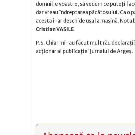
domniile voastre, să vedem ce puteți face
dar vreau îndreptarea păcătosului. Ca o pa
acesta i-ar deschide ușa la mașină. Nota
Cristian VASILE
P.S. Chiar mi-au făcut mult rău declarați
acționar al publicației Jurnalul de Argeș.






