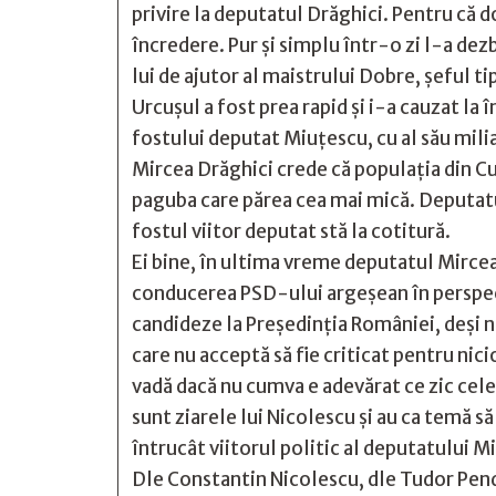
privire la deputatul Drăghici. Pentru că 
încredere. Pur și simplu într-o zi l-a dezb
lui de ajutor al maistrului Dobre, șeful t
Urcușul a fost prea rapid și i-a cauzat la
fostului deputat Miuțescu, cu al său mili
Mircea Drăghici crede că populația din Curt
paguba care părea cea mai mică. Deputatul
fostul viitor deputat stă la cotitură.
Ei bine, în ultima vreme deputatul Mircea 
conducerea PSD-ului argeșean în perspect
candideze la Președinția României, deși n
care nu acceptă să fie criticat pentru nicio 
vadă dacă nu cumva e adevărat ce zic cele
sunt ziarele lui Nicolescu și au ca temă s
întrucât viitorul politic al deputatului M
Dle Constantin Nicolescu, dle Tudor Pendi