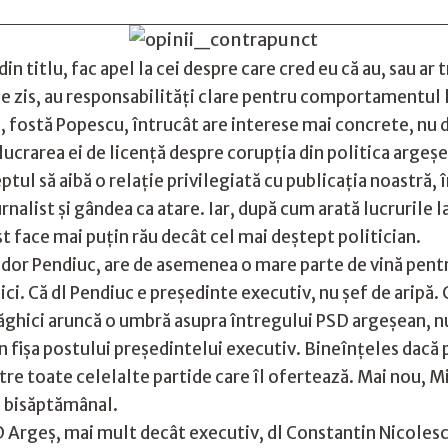
in titlu, fac apel la cei despre care cred eu că au, sau ar 
 zis, au responsabilități clare pentru comportamentul lui 
, fostă Popescu, întrucât are interese mai concrete, nu d
ucrarea ei de licență despre corupția din politica argeșe
tul să aibă o relație privilegiată cu publicația noastră, în
urnalist și gândea ca atare. Iar, după cum arată lucrurile l
ist face mai puțin rău decât cel mai deștept politician.
Tudor Pendiuc, are de asemenea o mare parte de vină pen
ci. Că dl Pendiuc e președinte executiv, nu șef de aripă.
ăghici aruncă o umbră asupra întregului PSD argeșean, nu
în fișa postului președintelui executiv. Bineînțeles dacă
intre toate celelalte partide care îl ofertează. Mai nou, 
e bisăptămânal.
D Argeș, mai mult decât executiv, dl Constantin Nicoles