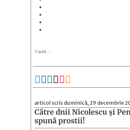






articol scris duminică, 29 decembrie 2
Către dnii Nicolescu şi Pe
spună prostii!