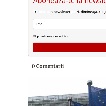
Abonează-te la newsle
Trimitem un newsletter pe zi, dimineața, cu șt
Vă puteți dezabona oricând.
0 Comentarii