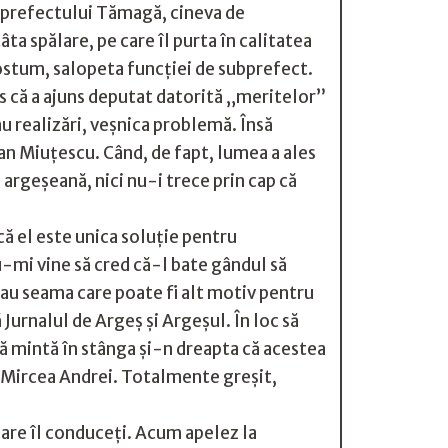
ta prefectului Tămagă, cineva de
ta spălare, pe care îl purta în calitatea
 costum, salopeta funcției de subprefect.
es că a ajuns deputat datorită „meritelor”
u realizări, veșnica problemă. Însă
rian Miuțescu. Când, de fapt, lumea a ales
argeșeană, nici nu-i trece prin cap că
că el este unica soluție pentru
-mi vine să cred că-l bate gândul să
 dau seama care poate fi alt motiv pentru
că Jurnalul de Argeș și Argeșul. În loc să
ă mintă în stânga și-n dreapta că acestea
or Mircea Andrei. Totalmente greșit,
care îl conduceți. Acum apelez la