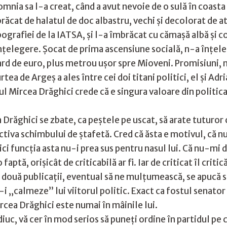
domnia sa l-a creat, când a avut nevoie de o sulă în coas
răcat de halatul de doc albastru, vechi și decolorat de atâ
ipografiei de la IATSA, și l-a îmbrăcat cu cămașă albă și
 înțelegere. Șocat de prima ascensiune socială, n-a înțel
ard de euro, plus metrou ușor spre Mioveni. Promisiuni, n
ea de Argeș a ales între cei doi titani politici, el și Ad
 Mircea Drăghici crede că e singura valoare din politica 
Drăghici se zbate, ca peștele pe uscat, să arate tuturor 
iva schimbului de ștafetă. Cred că ăsta e motivul, că nu
ici funcția asta nu-i prea sus pentru nasul lui. Că nu-mi
faptă, orișicât de criticabilă ar fi. Iar de criticat îl criti
 două publicații, eventual să ne mulțumească, se apucă s
ă-i „calmeze” lui viitorul politic. Exact ca fostul senat
ircea Drăghici este numai în mâinile lui.
uc, vă cer în mod serios să puneți ordine în partidul pe 