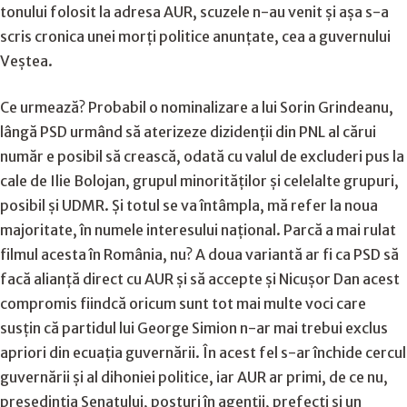
tonului folosit la adresa AUR, scuzele n-au venit și așa s-a
scris cronica unei morți politice anunțate, cea a guvernului
Veștea.
Ce urmează? Probabil o nominalizare a lui Sorin Grindeanu,
lângă PSD urmând să aterizeze dizidenții din PNL al cărui
număr e posibil să crească, odată cu valul de excluderi pus la
cale de Ilie Bolojan, grupul minorităților și celelalte grupuri,
posibil și UDMR. Și totul se va întâmpla, mă refer la noua
majoritate, în numele interesului național. Parcă a mai rulat
filmul acesta în România, nu? A doua variantă ar fi ca PSD să
facă alianță direct cu AUR și să accepte și Nicușor Dan acest
compromis fiindcă oricum sunt tot mai multe voci care
susțin că partidul lui George Simion n-ar mai trebui exclus
apriori din ecuația guvernării. În acest fel s-ar închide cercul
guvernării și al dihoniei politice, iar AUR ar primi, de ce nu,
președinția Senatului, posturi în agenții, prefecți și un