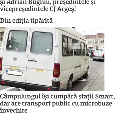
şi Adrian Bughiu, preşedintele şi
vicepreşedintele CJ Argeş!
Din ediția tipărită
Câmpulungul îşi cumpără staţii Smart,
dar are transport public cu microbuze
învechite