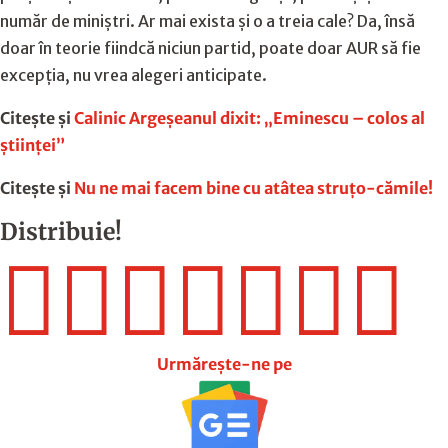
număr de miniștri. Ar mai exista și o a treia cale? Da, însă
doar în teorie fiindcă niciun partid, poate doar AUR să fie
excepția, nu vrea alegeri anticipate.
Citește și
Calinic Argeşeanul dixit: „Eminescu – colos al
ştiinţei”
Citește și
Nu ne mai facem bine cu atâtea struţo-cămile!
Distribuie!







Urmărește-ne pe