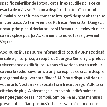
specific galeriilor de fotbal, cât și în execuțiile politice cu
eșarfa de mătase. Simion a dispărut tactic la începutul
filmului și toată lumea comenta intrigată despre absența sa
misterioasă. Asta în vreme ce Petrișor Peiu și Dan Dungaciu
țineau prim planul declarațiilor și făceau turul televiziunilor
ca să explice poziția AUR, anume că nu votează guvernul
Veștea.
Apoi au apărut pe surse informații că totuși AUR negociază
în culise și, surpriză, a reapărut Georgică Simion și a preluat
telecomanda ostilităților. A spus că Adrian Veștea trebuie
să vină la sediul suveraniștilor și să explice ce și cum despre
programul de guvernare fiindcă AUR nu e dispus să dea un
vot în orb. Veștea s-a executat și a trecut pragul AUR ca un
cățeluș de pluș. A plecat așa cum a venit, adică buimac,
neînțelegând ce i se întâmplă. Simion i-a aruncat mănușa și
președintelui Dan, pretinzând scuze sau măcar îndulcirea