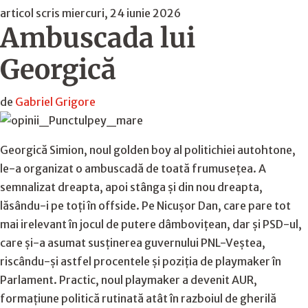
articol scris miercuri, 24 iunie 2026
Ambuscada lui
Georgică
de
Gabriel Grigore
Georgică Simion, noul golden boy al politichiei autohtone,
le-a organizat o ambuscadă de toată frumusețea. A
semnalizat dreapta, apoi stânga și din nou dreapta,
lăsându-i pe toți în offside. Pe Nicușor Dan, care pare tot
mai irelevant în jocul de putere dâmbovițean, dar și PSD-ul,
care și-a asumat susținerea guvernului PNL-Veștea,
riscându-și astfel procentele și poziția de playmaker în
Parlament. Practic, noul playmaker a devenit AUR,
formațiune politică rutinată atât în razboiul de gherilă