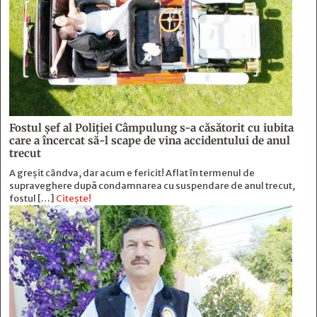
Fostul şef al Poliţiei Câmpulung s-a căsătorit cu iubita
care a încercat să-l scape de vina accidentului de anul
trecut
A greșit cândva, dar acum e fericit! Aflat în termenul de
supraveghere după condamnarea cu suspendare de anul trecut,
fostul […]
Citește!