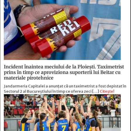
Incident înaintea meciului de la Ploiești. Taximetrist
prins în timp ce aproviziona suporterii lui Beitar cu
materiale pirotehnice
Jandarmeria Capitalei a anunțat că un taximetrist a fost depistat în
Sectorul 2 al Bucureștiului în timp ce oferea zeci […]
Citește!