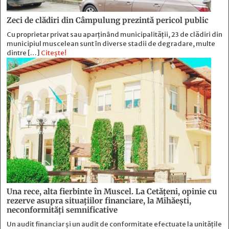
Zeci de clădiri din Câmpulung prezintă pericol public
Cu proprietar privat sau aparținând municipalității, 23 de clădiri din
municipiul muscelean sunt în diverse stadii de degradare, multe
dintre […]
Citește!
Una rece, alta fierbinte în Muscel. La Cetăţeni, opinie cu
rezerve asupra situaţiilor financiare, la Mihăeşti,
neconformităţi semnificative
Un audit financiar și un audit de conformitate efectuate la unitățile