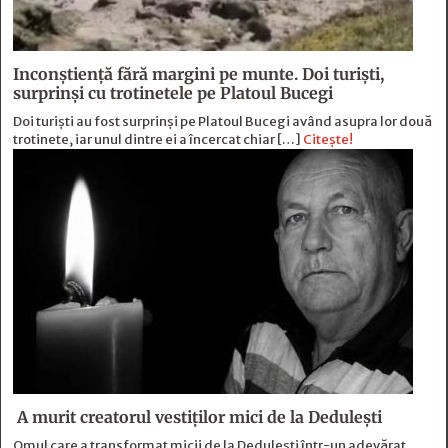
Inconștiență fără margini pe munte. Doi turiști,
surprinși cu trotinetele pe Platoul Bucegi
Doi turiști au fost surprinși pe Platoul Bucegi având asupra lor două
trotinete, iar unul dintre ei a încercat chiar […]
Citește!
A murit creatorul vestiților mici de la Dedulești
Omul care a transformat micii de la Dedulești într-un adevărat