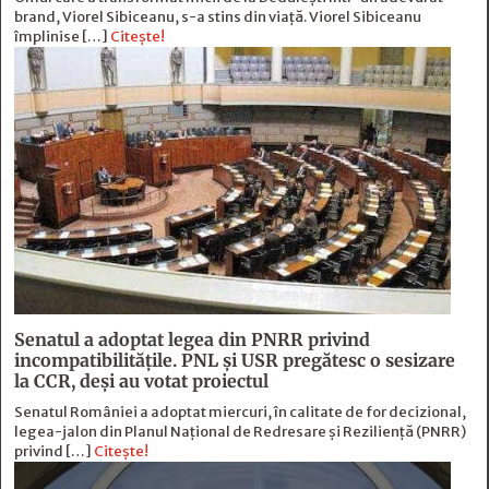
brand, Viorel Sibiceanu, s-a stins din viață. Viorel Sibiceanu
împlinise […]
Citește!
Senatul a adoptat legea din PNRR privind
incompatibilitățile. PNL și USR pregătesc o sesizare
la CCR, deși au votat proiectul
Senatul României a adoptat miercuri, în calitate de for decizional,
legea-jalon din Planul Național de Redresare și Reziliență (PNRR)
privind […]
Citește!