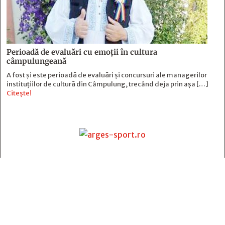
Perioadă de evaluări cu emoţii în cultura
câmpulungeană
A fost și este perioadă de evaluări și concursuri ale managerilor
instituțiilor de cultură din Câmpulung, trecând deja prin așa […]
Citește!
Contact
:
e-mail:
jurnaldearges@gmail.com
Tel: 0248.221.774; 0770.582.356
Contabilitate: 0248.223.271
Whatsapp: 0770.582.356