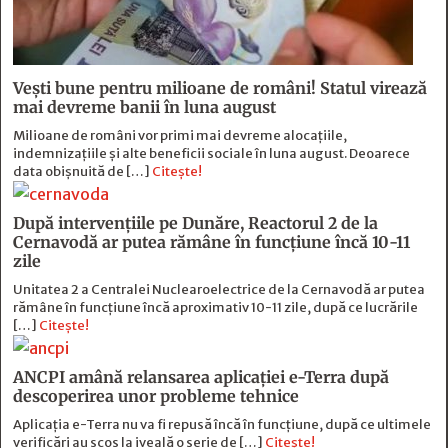
Vești bune pentru milioane de români! Statul virează
mai devreme banii în luna august
Milioane de români vor primi mai devreme alocațiile,
indemnizațiile și alte beneficii sociale în luna august. Deoarece
data obișnuită de […]
Citește!
După intervențiile pe Dunăre, Reactorul 2 de la
Cernavodă ar putea rămâne în funcțiune încă 10-11
zile
Unitatea 2 a Centralei Nuclearoelectrice de la Cernavodă ar putea
rămâne în funcțiune încă aproximativ 10-11 zile, după ce lucrările
[…]
Citește!
ANCPI amână relansarea aplicației e-Terra după
descoperirea unor probleme tehnice
Aplicația e-Terra nu va fi repusă încă în funcțiune, după ce ultimele
verificări au scos la iveală o serie de […]
Citește!