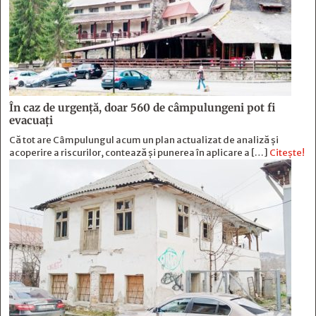
În caz de urgență, doar 560 de câmpulungeni pot fi
evacuați
Că tot are Câmpulungul acum un plan actualizat de analiză și
acoperire a riscurilor, contează și punerea în aplicare a […]
Citește!