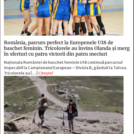
România, parcurs perfect la Europenele U18 de
baschet feminin. Tricolorele au învins Olanda și merg
în sferturi cu patru victorii din patru meciuri
Naționala României de baschet feminin U18 continuă parcursul
impecabil la Campionatul European – Divizia B, găzduit la Tulcea.
Tricolorele au […]
Citește!