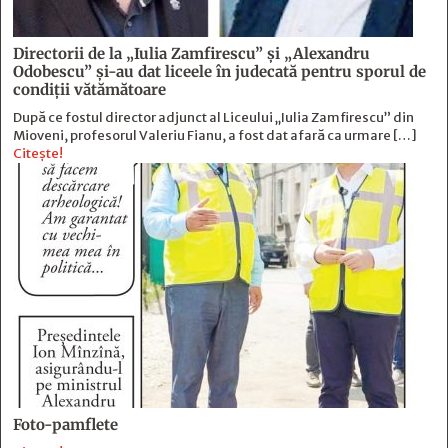
Directorii de la „Iulia Zamfirescu” și „Alexandru
Odobescu” și-au dat liceele în judecată pentru sporul de
condiții vătămătoare
După ce fostul director adjunct al Liceului „Iulia Zamfirescu” din
Mioveni, profesorul Valeriu Fianu, a fost dat afară ca urmare […]
Citește!
Foto-pamflete