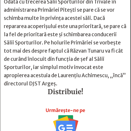
Odată cu trecerea Sălii Sporturilor din Trivale în
administrarea Primăriei Pitești se pare că se vor
schimba multe în privința acestei săli. Dacă
repararea acoperișului este una prioritară, se pare că
la fel de prioritară este și schimbarea conducerii
Sălii Sporturilor. Pe holurile Primăriei se vorbește
tot mai des despre faptul că Răzvan Tunaru va fi cât
de curând înlocuit din funcția de șef al Sălii
Sporturilor, iar simplul motiv invocat este
apropierea acestuia de Laurențiu Achimescu, „încă”
directorul DJST Argeș.
Distribuie!







Urmărește-ne pe