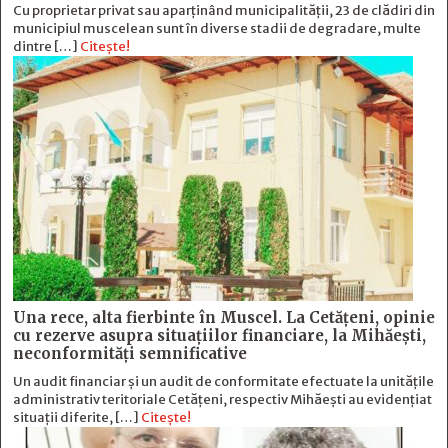
Cu proprietar privat sau aparținând municipalității, 23 de clădiri din
municipiul muscelean sunt în diverse stadii de degradare, multe
dintre […]
Citește!
Una rece, alta fierbinte în Muscel. La Cetăţeni, opinie
cu rezerve asupra situaţiilor financiare, la Mihăeşti,
neconformităţi semnificative
Un audit financiar și un audit de conformitate efectuate la unitățile
administrativ teritoriale Cetățeni, respectiv Mihăești au evidențiat
situații diferite, […]
Citește!