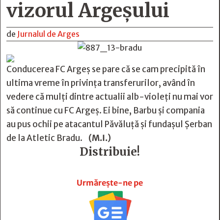
vizorul Argeşului
de
Jurnalul de Arges
Conducerea FC Argeş se pare că se cam precipită în
ultima vreme în privinţa transferurilor, având în
vedere că mulţi dintre actualii alb-violeţi nu mai vor
să continue cu FC Argeş. Ei bine, Barbu şi compania
au pus ochii pe atacantul Păvăluţă şi fundaşul Şerban
de la Atletic Bradu.
(M.I.)
Distribuie!







Urmărește-ne pe