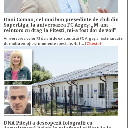
Dani Coman, cel mai bun preşedinte de club din
SuperLiga, la aniversarea FC Argeş: „M-am
reîntors cu drag la Piteşti, mi-a fost dor de voi!”
Aniversarea celor 73 de ani de existență ai FC Argeș a fost marcată
de multă emoție şi momente speciale. Nu […]
Citește!
DNA Piteşti a descoperit fotografii cu