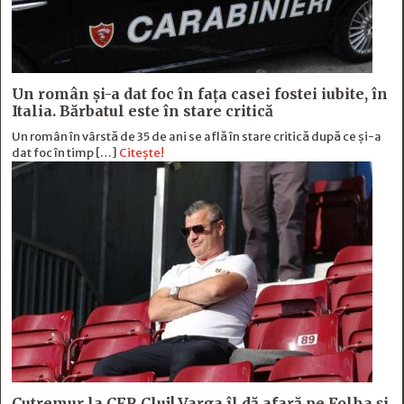
Un român și-a dat foc în fața casei fostei iubite, în
Italia. Bărbatul este în stare critică
Un român în vârstă de 35 de ani se află în stare critică după ce și-a
dat foc în timp […]
Citește!
Cutremur la CFR Cluj! Varga îl dă afară pe Folha și