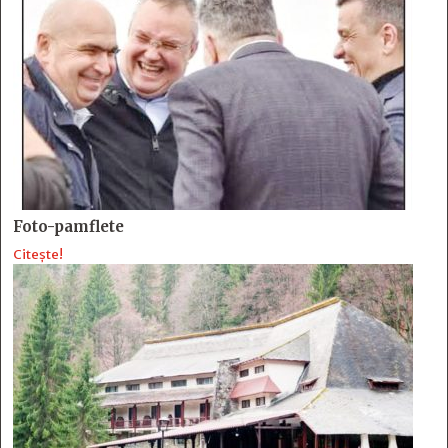
Foto-pamflete
Citește!