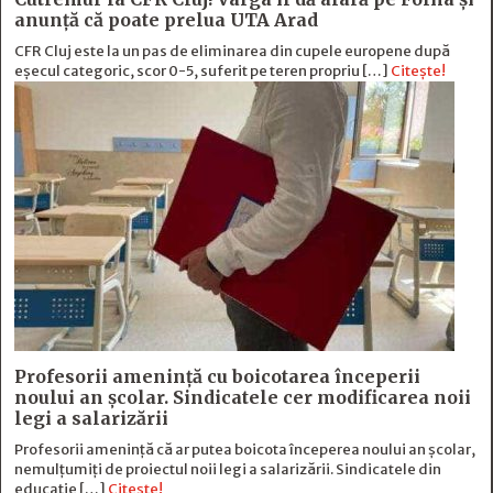
anunță că poate prelua UTA Arad
CFR Cluj este la un pas de eliminarea din cupele europene după
eșecul categoric, scor 0-5, suferit pe teren propriu […]
Citește!
Profesorii amenință cu boicotarea începerii
noului an școlar. Sindicatele cer modificarea noii
legi a salarizării
Profesorii amenință că ar putea boicota începerea noului an școlar,
nemulțumiți de proiectul noii legi a salarizării. Sindicatele din
educație […]
Citește!