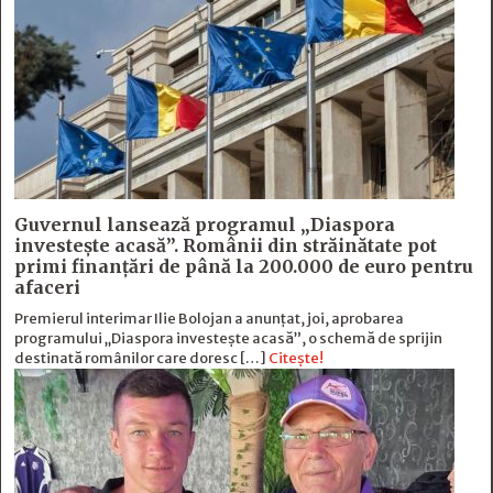
Guvernul lansează programul „Diaspora
investește acasă”. Românii din străinătate pot
primi finanțări de până la 200.000 de euro pentru
afaceri
Premierul interimar Ilie Bolojan a anunțat, joi, aprobarea
programului „Diaspora investește acasă”, o schemă de sprijin
destinată românilor care doresc […]
Citește!