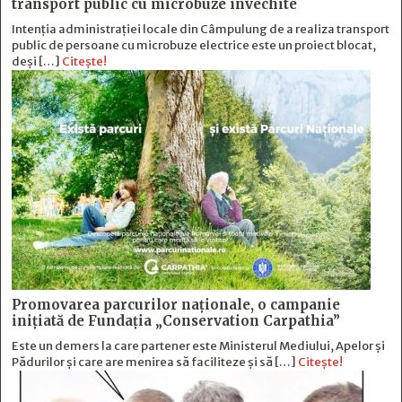
transport public cu microbuze învechite
Intenția administrației locale din Câmpulung de a realiza transport
public de persoane cu microbuze electrice este un proiect blocat,
deși […]
Citește!
Promovarea parcurilor naționale, o campanie
inițiată de Fundația „Conservation Carpathia”
Este un demers la care partener este Ministerul Mediului, Apelor și
Pădurilor și care are menirea să faciliteze și să […]
Citește!