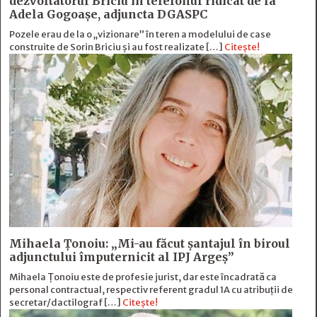
dezvoltatorul Briciu în telefonul ridicat de la
Adela Gogoaşe, adjuncta DGASPC
Pozele erau de la o „vizionare” în teren a modelului de case
construite de Sorin Briciu şi au fost realizate […]
Citește!
Mihaela Ţonoiu: „Mi-au făcut şantajul în biroul
adjunctului împuternicit al IPJ Argeş”
Mihaela Ţonoiu este de profesie jurist, dar este încadrată ca
personal contractual, respectiv referent gradul 1A cu atribuții de
secretar/dactilograf […]
Citește!