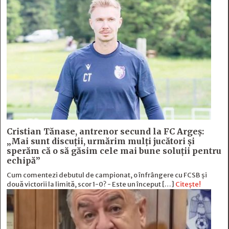
Cristian Tănase, antrenor secund la FC Argeş:
„Mai sunt discuţii, urmărim mulţi jucători şi
sperăm că o să găsim cele mai bune soluţii pentru
echipă”
Cum comentezi debutul de campionat, o înfrângere cu FCSB și
două victorii la limită, scor 1-0? - Este un început […]
Citește!