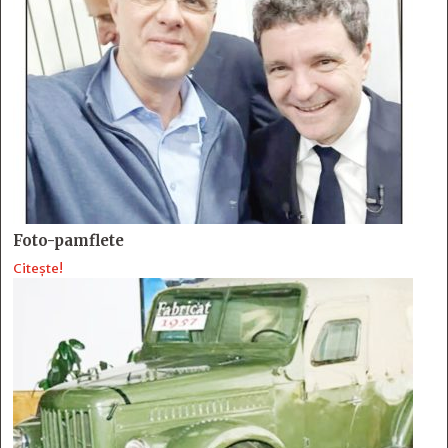
Foto-pamflete
Citește!