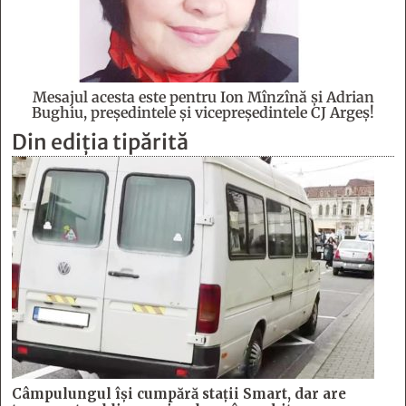
Mesajul acesta este pentru Ion Mînzînă şi Adrian
Bughiu, preşedintele şi vicepreşedintele CJ Argeş!
Din ediția tipărită
Câmpulungul îşi cumpără staţii Smart, dar are