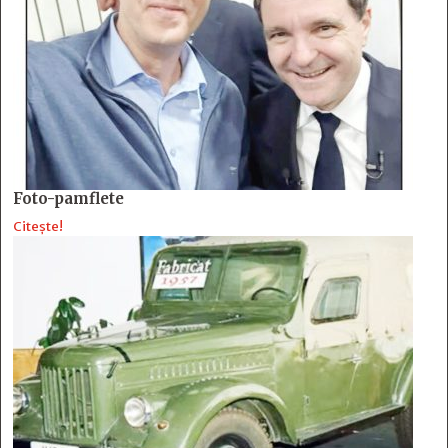
Foto-pamflete
Citește!