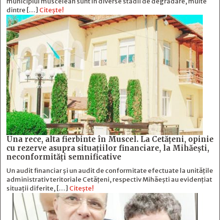
municipiul muscelean sunt în diverse stadii de degradare, multe
dintre […]
Citește!
Una rece, alta fierbinte în Muscel. La Cetăţeni, opinie
cu rezerve asupra situaţiilor financiare, la Mihăeşti,
neconformităţi semnificative
Un audit financiar și un audit de conformitate efectuate la unitățile
administrativ teritoriale Cetățeni, respectiv Mihăești au evidențiat
situații diferite, […]
Citește!