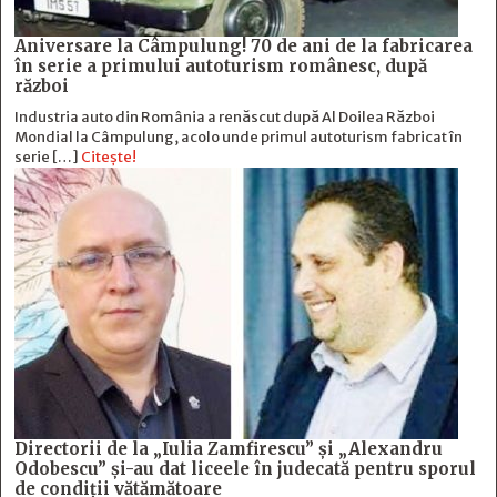
Aniversare la Câmpulung! 70 de ani de la fabricarea
în serie a primului autoturism românesc, după
război
Industria auto din România a renăscut după Al Doilea Război
Mondial la Câmpulung, acolo unde primul autoturism fabricat în
serie […]
Citește!
Directorii de la „Iulia Zamfirescu” și „Alexandru
Odobescu” și-au dat liceele în judecată pentru sporul
de condiții vătămătoare