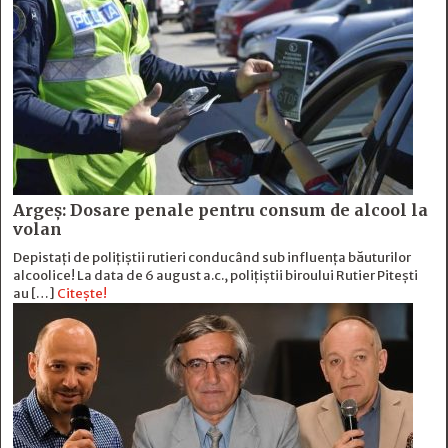
Argeș: Dosare penale pentru consum de alcool la
volan
Depistați de polițiștii rutieri conducând sub influența băuturilor
alcoolice! La data de 6 august a.c., polițiștii biroului Rutier Pitești
au […]
Citește!