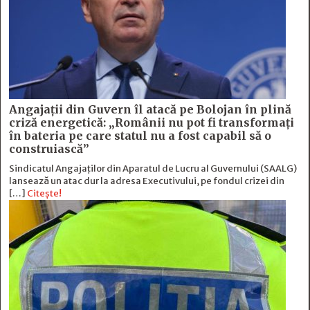
Angajații din Guvern îl atacă pe Bolojan în plină
criză energetică: „Românii nu pot fi transformați
în bateria pe care statul nu a fost capabil să o
construiască”
Sindicatul Angajaților din Aparatul de Lucru al Guvernului (SAALG)
lansează un atac dur la adresa Executivului, pe fondul crizei din
[…]
Citește!