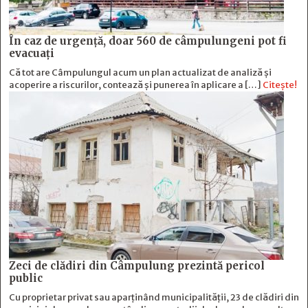
În caz de urgență, doar 560 de câmpulungeni pot fi
evacuați
Că tot are Câmpulungul acum un plan actualizat de analiză și
acoperire a riscurilor, contează și punerea în aplicare a […]
Citește!
Zeci de clădiri din Câmpulung prezintă pericol
public
Cu proprietar privat sau aparținând municipalității, 23 de clădiri din