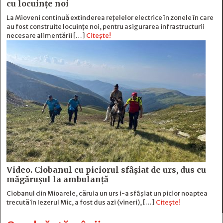
cu locuințe noi
La Mioveni continuă extinderea rețelelor electrice în zonele în care
au fost construite locuințe noi, pentru asigurarea infrastructurii
necesare alimentării […]
Citește!
Video. Ciobanul cu piciorul sfâșiat de urs, dus cu
măgărușul la ambulanță
Ciobanul din Mioarele, căruia un urs i-a sfâșiat un picior noaptea
trecută în Iezerul Mic, a fost dus azi (vineri), […]
Citește!