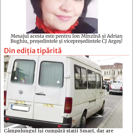
Mesajul acesta este pentru Ion Mînzînă şi Adrian
Bughiu, preşedintele şi vicepreşedintele CJ Argeş!
Din ediția tipărită
Câmpulungul îşi cumpără staţii Smart, dar are