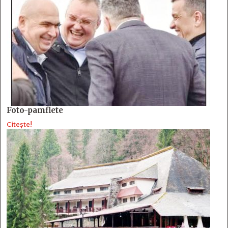
Foto-pamflete
Citește!