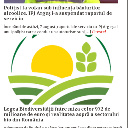
Polițist la volan sub influența băuturilor
alcoolice. IPJ Argeș i-a suspendat raportul de
serviciu
Începând de astăzi, 7 august, raportul de serviciu cu IPJ Argeș al
unui polițist care a condus un autoturism sub […]
Citește!
Legea Biodiversității între miza celor 972 de
milioane de euro și realitatea aspră a sectorului
bio din România
Adoptarea definitivă de către Parlament, în ședința extraordinară