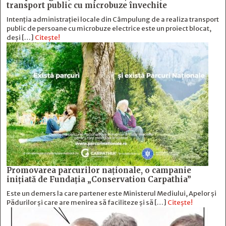
transport public cu microbuze învechite
Intenția administrației locale din Câmpulung de a realiza transport
public de persoane cu microbuze electrice este un proiect blocat,
deși […]
Citește!
Promovarea parcurilor naționale, o campanie
inițiată de Fundația „Conservation Carpathia”
Este un demers la care partener este Ministerul Mediului, Apelor și
Pădurilor și care are menirea să faciliteze și să […]
Citește!