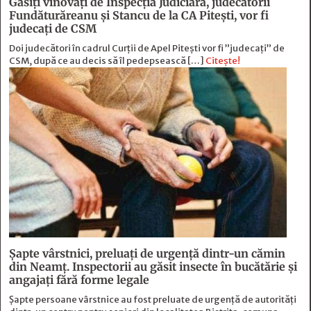
Găsiți vinovați de Inspecția Judiciară, judecătorii
Fundăturăreanu și Stancu de la CA Pitești, vor fi
judecați de CSM
Doi judecători în cadrul Curții de Apel Pitești vor fi ”judecați” de
CSM, după ce au decis să îl pedepsească […]
Citește!
Șapte vârstnici, preluați de urgență dintr-un cămin
din Neamț. Inspectorii au găsit insecte în bucătărie și
angajați fără forme legale
Șapte persoane vârstnice au fost preluate de urgență de autorități