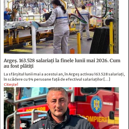
Argeș. 163.528 salariați la finele lunii mai 2026. Cum
au fost plătiți
La sfârșitul lunii mai a acestui an, în Argeş activau 163.528 salariați,
în scădere cu 94 persoane faţă de efectivul salariaţilor […]
Citește!