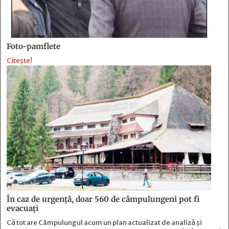
Foto-pamflete
Citește!
În caz de urgență, doar 560 de câmpulungeni pot fi
evacuați
Că tot are Câmpulungul acum un plan actualizat de analiză și