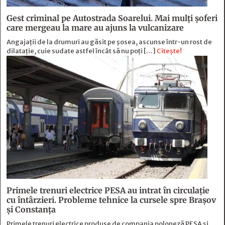
Gest criminal pe Autostrada Soarelui. Mai mulți șoferi
care mergeau la mare au ajuns la vulcanizare
Angajaţii de la drumuri au găsit pe şosea, ascunse într-un rost de
dilataţie, cuie sudate astfel încât să nu poţi […]
Citește!
Primele trenuri electrice PESA au intrat în circulație
cu întârzieri. Probleme tehnice la cursele spre Brașov
și Constanța
Primele trenuri electrice produse de compania poloneză PESA și