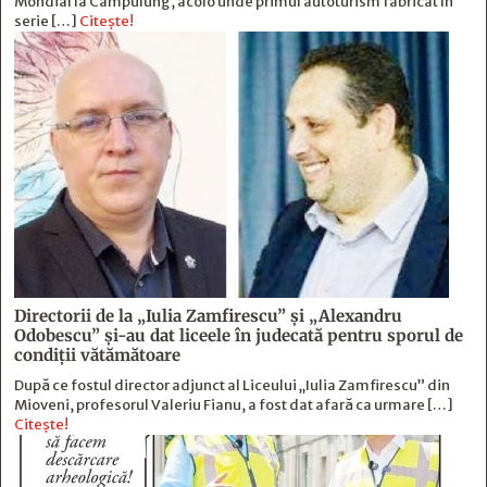
Mondial la Câmpulung, acolo unde primul autoturism fabricat în
serie […]
Citește!
Directorii de la „Iulia Zamfirescu” și „Alexandru
Odobescu” și-au dat liceele în judecată pentru sporul de
condiții vătămătoare
După ce fostul director adjunct al Liceului „Iulia Zamfirescu” din
Mioveni, profesorul Valeriu Fianu, a fost dat afară ca urmare […]
Citește!