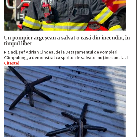
Un pompier argeșean a salvat o casă din incendiu, în
timpul liber
Plt. adj. șef Adrian Cîndea, de la Detașamentul de Pompieri
Câmpulung, a demonstrat că spiritul de salvator nu ține cont […]
Citește!