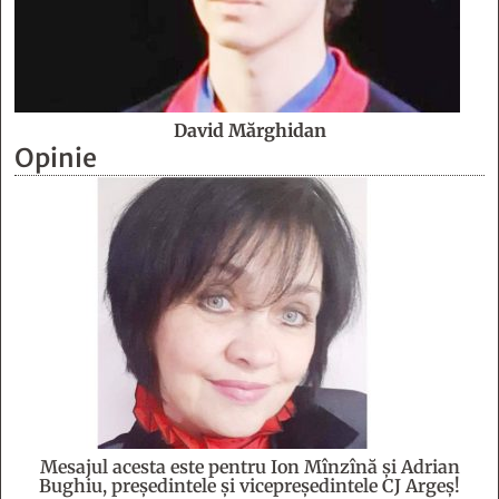
David Mărghidan
Opinie
Mesajul acesta este pentru Ion Mînzînă şi Adrian
Bughiu, preşedintele şi vicepreşedintele CJ Argeş!