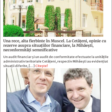
Una rece, alta fierbinte în Muscel. La Cetăţeni, opinie cu
rezerve asupra situaţiilor financiare, la Mihăeşti,
neconformităţi semnificative
Un audit financiar și un audit de conformitate efectuate la unitățile
administrativ teritoriale Cetățeni, respectiv Mihăești au evidențiat
situații diferite, […]
Citește!