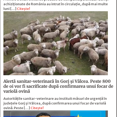
achiziționate de România au intrat în circulație, după mai multe
luni […]
Citește!
Alertă sanitar-veterinară în Gorj și Vâlcea. Peste 800
de oi vor fi sacrificate după confirmarea unui focar de
variolă ovină
Autoritățile sanitar-veterinare au instituit măsuri de urgență în
județele Gorj și Vâlcea, după confirmarea unui focar de variolă
ovină. Peste […]
Citește!