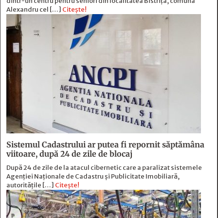
dintr-un centru pentru seniori din localitatea Bistrița, comuna
Alexandru cel […]
Citește!
Sistemul Cadastrului ar putea fi repornit săptămâna
viitoare, după 24 de zile de blocaj
După 24 de zile de la atacul cibernetic care a paralizat sistemele
Agenției Naționale de Cadastru și Publicitate Imobiliară,
autoritățile […]
Citește!