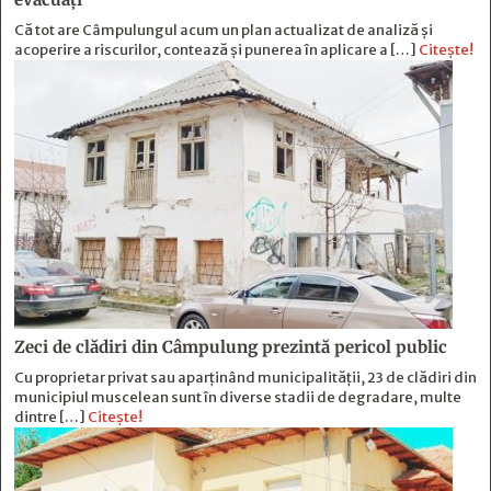
Că tot are Câmpulungul acum un plan actualizat de analiză și
acoperire a riscurilor, contează și punerea în aplicare a […]
Citește!
Zeci de clădiri din Câmpulung prezintă pericol public
Cu proprietar privat sau aparținând municipalității, 23 de clădiri din
municipiul muscelean sunt în diverse stadii de degradare, multe
dintre […]
Citește!