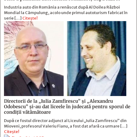
Industria auto din România a renăscut după Al Doilea Război
Mondial la Câmpulung, acolo unde primul autoturism fabricat în
serie […]
Citește!
Directorii de la „Iulia Zamfirescu” și „Alexandru
Odobescu” și-au dat liceele în judecată pentru sporul de
condiții vătămătoare
După ce fostul director adjunct al Liceului „Iulia Zamfirescu” din
Mioveni, profesorul Valeriu Fianu, a fost dat afară ca urmare […]
Citește!