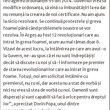
retragerea ordonanței 95 din 2014. Guvernul vrea să
modifice ordonanța, să vină cu îmbunătățiri la ea dar
nu renunță la crearea de noi certificate. Nu am ajuns
la nicio rezolvare. Se continuă protestele și greva
foamei până când problemele noastre se vor
rezolva. În Argeș au fost 12 revoluționari care au
intrat în greva foamei, acum au mai rămas doar 6.
Vizavi de acest lucru, la întâlnirea pe care am avut-o
la Guvern, ne-au spus că ei nu sunt îndreptățiți
decât să discute cu noi și să-l informeze pe premier
de starea revoluționarilor care au intrat în greva
foame. Totuși, noi am solicitat întâlnire cu
premierul, nu cu ei, dar acesta nu a stat de vorbă și
nici nu vrea să stea de vorbă cu noi. Oamenii sunt
disperați și sunt capabili să facă orice pentru dreptul
lor”, a precizat Dorin Popa, unul dintre