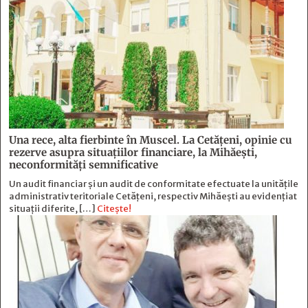
Una rece, alta fierbinte în Muscel. La Cetăţeni, opinie cu
rezerve asupra situaţiilor financiare, la Mihăeşti,
neconformităţi semnificative
Un audit financiar și un audit de conformitate efectuate la unitățile
administrativ teritoriale Cetățeni, respectiv Mihăești au evidențiat
situații diferite, […]
Citește!