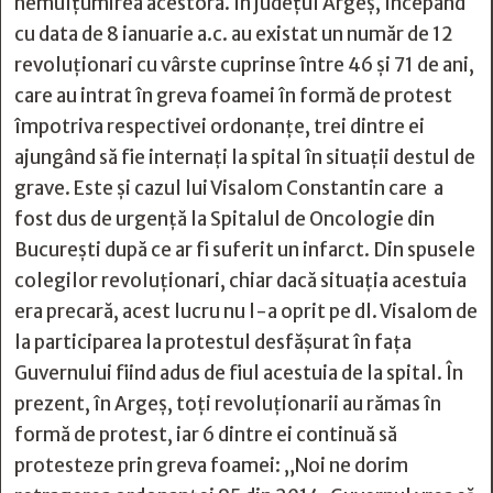
nemulțumirea acestora. În județul Argeș, începând
cu data de 8 ianuarie a.c. au existat un număr de 12
revoluționari cu vârste cuprinse între 46 și 71 de ani,
care au intrat în greva foamei în formă de protest
împotriva respectivei ordonanțe, trei dintre ei
ajungând să fie internați la spital în situații destul de
grave. Este și cazul lui Visalom Constantin care a
fost dus de urgență la Spitalul de Oncologie din
București după ce ar fi suferit un infarct. Din spusele
colegilor revoluționari, chiar dacă situația acestuia
era precară, acest lucru nu l-a oprit pe dl. Visalom de
la participarea la protestul desfășurat în fața
Guvernului fiind adus de fiul acestuia de la spital. În
prezent, în Argeș, toți revoluționarii au rămas în
formă de protest, iar 6 dintre ei continuă să
protesteze prin greva foamei: „Noi ne dorim