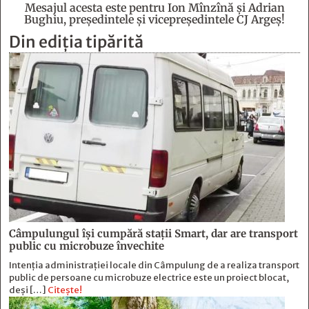
Mesajul acesta este pentru Ion Mînzînă şi Adrian
Bughiu, preşedintele şi vicepreşedintele CJ Argeş!
Din ediția tipărită
Câmpulungul îşi cumpără staţii Smart, dar are transport
public cu microbuze învechite
Intenția administrației locale din Câmpulung de a realiza transport
public de persoane cu microbuze electrice este un proiect blocat,
deși […]
Citește!