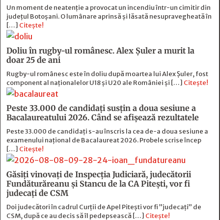
Un moment de neatenție a provocat un incendiu într-un cimitir din
județul Botoșani. O lumânare aprinsă și lăsată nesupravegheată în
[…]
Citește!
Doliu în rugby-ul românesc. Alex Șuler a murit la
doar 25 de ani
Rugby-ul românesc este în doliu după moartea lui Alex Șuler, fost
component al naționalelor U18 și U20 ale României și […]
Citește!
Peste 33.000 de candidați susțin a doua sesiune a
Bacalaureatului 2026. Când se afișează rezultatele
Peste 33.000 de candidați s-au înscris la cea de-a doua sesiune a
examenului național de Bacalaureat 2026. Probele scrise încep
[…]
Citește!
Găsiți vinovați de Inspecția Judiciară, judecătorii
Fundăturăreanu și Stancu de la CA Pitești, vor fi
judecați de CSM
Doi judecători în cadrul Curții de Apel Pitești vor fi ”judecați” de
CSM, după ce au decis să îl pedepsească […]
Citește!