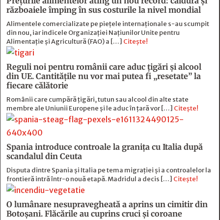
Prețurile alimentelor ating un nou record: căldura și
războaiele împing în sus costurile la nivel mondial
Alimentele comercializate pe piețele internaționale s-au scumpit
din nou, iar indicele Organizației Națiunilor Unite pentru
Alimentație și Agricultură (FAO) a […]
Citește!
Reguli noi pentru românii care aduc țigări și alcool
din UE. Cantitățile nu vor mai putea fi „resetate” la
fiecare călătorie
Românii care cumpără țigări, tutun sau alcool din alte state
membre ale Uniunii Europene și le aduc în țară vor […]
Citește!
Spania introduce controale la granița cu Italia după
scandalul din Ceuta
Disputa dintre Spania și Italia pe tema migrației și a controalelor la
frontieră intră într-o nouă etapă. Madridul a decis […]
Citește!
O lumânare nesupravegheată a aprins un cimitir din
Botoșani. Flăcările au cuprins cruci și coroane