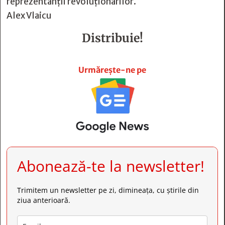
reprezentanţii revoluţionarilor.
Alex Vlaicu
Distribuie!







Urmărește-ne pe
Abonează-te la newsletter!
Trimitem un newsletter pe zi, dimineața, cu știrile din
ziua anterioară.