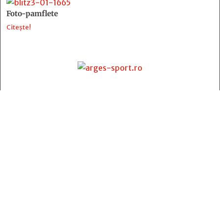
Foto-pamflete
Citește!
Contact
:
e-mail:
jurnaldearges@gmail.com
Tel: 0248.221.774; 0770.582.356
Contabilitate: 0248.223.271
Whatsapp: 0770.582.356
Redactor șef: Alina Crângeanu;
Redactor șef adj.: Gabriel Lixandru;
Secretar general de redacție: Mari Tudor;
Manager: Cristian Vasile;
Manager adjunct: Gabriel Grigore;