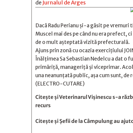
de
Jurnalul de Arges
Dacă Radu Perianu și-a găsit pe vremuri t
Muscel mai des pe când nu era prefect, ci
de o mult așteptată vizită prefecturală.
Ajuns prin zonă cu ocazia exercițiului JOI
Înălțimea Sa Sebastian Nedelcu a dat o fu
primăriță, manageriță și viceprimar. Acol
una neanunțată public, așa cum sunt, de 
(ELECTRO-CUTARE)
Citește și
Veterinarul Vişinescu s-a răz
recurs
Citește și
Şefii de la Câmpulung au ajut