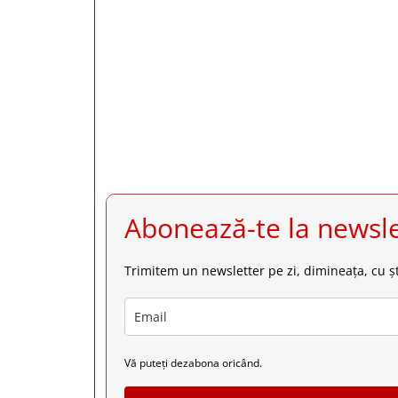







Abonează-te la newsle
Trimitem un newsletter pe zi, dimineața, cu șt
Vă puteți dezabona oricând.