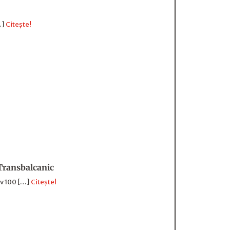
…]
Citește!
 Transbalcanic
iv 100 […]
Citește!