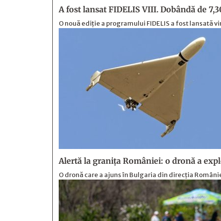
A fost lansat FIDELIS VIII. Dobândă de 7,
O nouă ediție a programului FIDELIS a fost lansată vi
Alertă la granița României: o dronă a exp
O dronă care a ajuns în Bulgaria din direcția Români