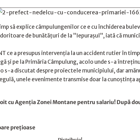
imp să explice câmpulungenilor ce e cu închiderea bulevar
 doritoare de bunătățuri de la ”Iepurașul”, iată că munic
NT ce a presupus intervenția la un accident rutier în tim
gă și pe la Primăria Câmpulung, acolo unde s-a întreținu
o s-a discutat despre proiectele municipiului, dar amănun
regulă, unele evenimente transmise doar la cunoștința ag
boit cu Agenţia Zonei Montane pentru salariu! După do
oare preţioase
Distribuie!