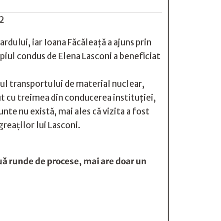
dului, iar Ioana Făcăleață a ajuns prin
ipiul condus de Elena Lasconi a beneficiat
pul transportului de material nuclear,
t cu treimea din conducerea instituției,
te nu există, mai ales că vizita a fost
reaților lui Lasconi.
uă runde de procese, mai are doar un