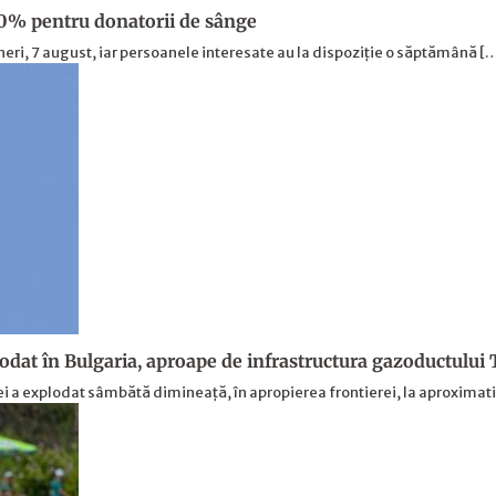
30% pentru donatorii de sânge
neri, 7 august, iar persoanele interesate au la dispoziție o săptămână [
lodat în Bulgaria, aproape de infrastructura gazoductului
ei a explodat sâmbătă dimineață, în apropierea frontierei, la aproximat