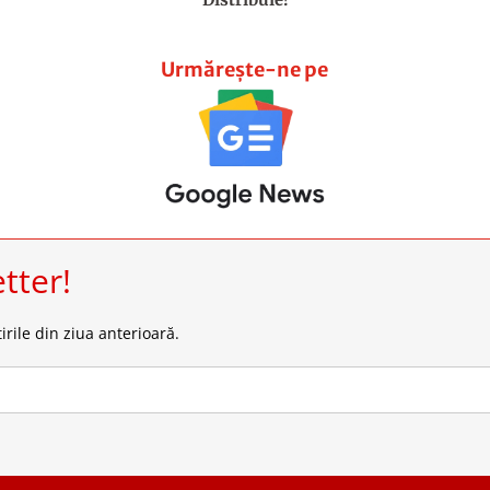
Urmărește-ne pe
tter!
irile din ziua anterioară.