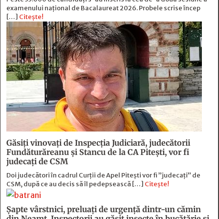
examenului național de Bacalaureat 2026. Probele scrise încep
[…]
Citește!
Găsiți vinovați de Inspecția Judiciară, judecătorii
Fundăturăreanu și Stancu de la CA Pitești, vor fi
judecați de CSM
Doi judecători în cadrul Curții de Apel Pitești vor fi ”judecați” de
CSM, după ce au decis să îl pedepsească […]
Citește!
Șapte vârstnici, preluați de urgență dintr-un cămin
din Neamț. Inspectorii au găsit insecte în bucătărie și