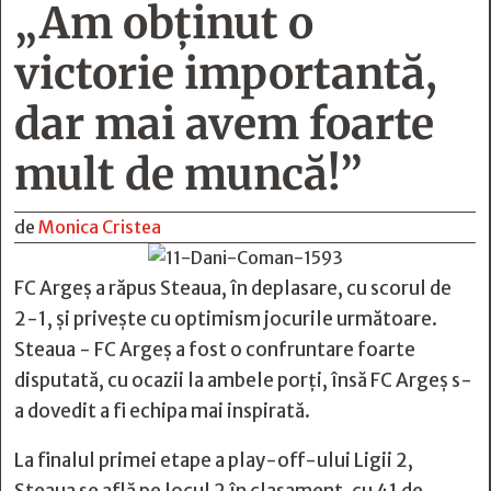
„Am obținut o
victorie importantă,
dar mai avem foarte
mult de muncă!”
de
Monica Cristea
FC Argeș a răpus Steaua, în deplasare, cu scorul de
2-1, și privește cu optimism jocurile următoare.
Steaua - FC Argeș a fost o confruntare foarte
disputată, cu ocazii la ambele porți, însă FC Argeș s-
a dovedit a fi echipa mai inspirată.
La finalul primei etape a play-off-ului Ligii 2,