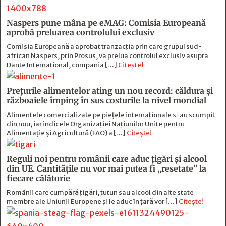
Naspers pune mâna pe eMAG: Comisia Europeană
aprobă preluarea controlului exclusiv
Comisia Europeană a aprobat tranzacția prin care grupul sud-
african Naspers, prin Prosus, va prelua controlul exclusiv asupra
Dante International, compania […]
Citește!
Prețurile alimentelor ating un nou record: căldura și
războaiele împing în sus costurile la nivel mondial
Alimentele comercializate pe piețele internaționale s-au scumpit
din nou, iar indicele Organizației Națiunilor Unite pentru
Alimentație și Agricultură (FAO) a […]
Citește!
Reguli noi pentru românii care aduc țigări și alcool
din UE. Cantitățile nu vor mai putea fi „resetate” la
fiecare călătorie
Românii care cumpără țigări, tutun sau alcool din alte state
membre ale Uniunii Europene și le aduc în țară vor […]
Citește!