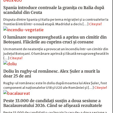
Spania introduce controale la granița cu Italia după
scandalul din Ceuta
Disputa dintre Spania și Italia pe tema migrației și a controalelor la
frontieră intră într-o nouă etapă. Madridul a decis […]
Citește!
O lumânare nesupravegheată a aprins un cimitir din
Botoșani. Flăcările au cuprins cruci și coroane
Un moment de neatenție a provocat un incendiu într-un cimitir din
județul Botoșani. O lumânare aprinsă și lăsată nesupravegheată în
[…]
Citește!
Doliu în rugby-ul românesc. Alex Șuler a murit la
doar 25 de ani
Rugby-ul românesc este în doliu după moartea lui Alex Șuler, fost
component al naționalelor U18 și U20 ale României și […]
Citește!
Peste 33.000 de candidați susțin a doua sesiune a
Bacalaureatului 2026. Când se afișează rezultatele
Peste 33.000 de candidați s-au înscris la cea de-a doua sesiune a