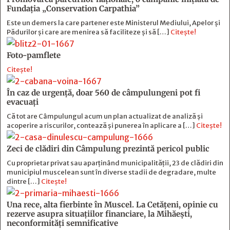
Fundația „Conservation Carpathia”
Este un demers la care partener este Ministerul Mediului, Apelor și
Pădurilor și care are menirea să faciliteze și să […]
Citește!
Foto-pamflete
Citește!
În caz de urgență, doar 560 de câmpulungeni pot fi
evacuați
Că tot are Câmpulungul acum un plan actualizat de analiză și
acoperire a riscurilor, contează și punerea în aplicare a […]
Citește!
Zeci de clădiri din Câmpulung prezintă pericol public
Cu proprietar privat sau aparținând municipalității, 23 de clădiri din
municipiul muscelean sunt în diverse stadii de degradare, multe
dintre […]
Citește!
Una rece, alta fierbinte în Muscel. La Cetăţeni, opinie cu
rezerve asupra situaţiilor financiare, la Mihăeşti,
neconformităţi semnificative