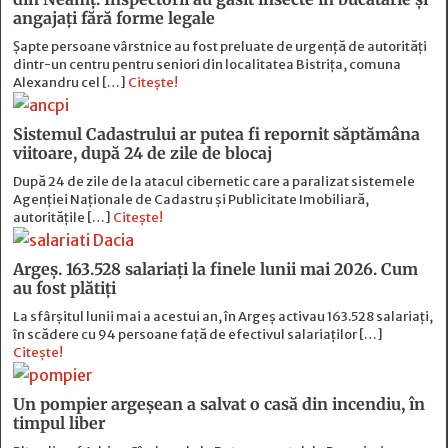
angajați fără forme legale
Șapte persoane vârstnice au fost preluate de urgență de autorități
dintr-un centru pentru seniori din localitatea Bistrița, comuna
Alexandru cel […]
Citește!
Sistemul Cadastrului ar putea fi repornit săptămâna
viitoare, după 24 de zile de blocaj
După 24 de zile de la atacul cibernetic care a paralizat sistemele
Agenției Naționale de Cadastru și Publicitate Imobiliară,
autoritățile […]
Citește!
Argeș. 163.528 salariați la finele lunii mai 2026. Cum
au fost plătiți
La sfârșitul lunii mai a acestui an, în Argeş activau 163.528 salariați,
în scădere cu 94 persoane faţă de efectivul salariaţilor […]
Citește!
Un pompier argeșean a salvat o casă din incendiu, în
timpul liber