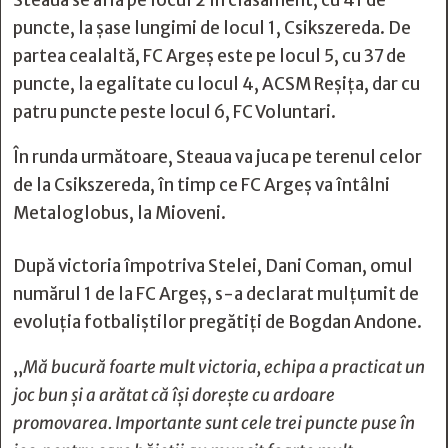
Steaua se află pe locul 2 în clasament, cu 41 de
puncte, la șase lungimi de locul 1, Csikszereda. De
partea cealaltă, FC Argeș este pe locul 5, cu 37 de
puncte, la egalitate cu locul 4, ACSM Reșița, dar cu
patru puncte peste locul 6, FC Voluntari.
În runda următoare, Steaua va juca pe terenul celor
de la Csikszereda, în timp ce FC Argeș va întâlni
Metaloglobus, la Mioveni.
După victoria împotriva Stelei, Dani Coman, omul
numărul 1 de la FC Argeș, s-a declarat mulțumit de
evoluția fotbaliștilor pregătiți de Bogdan Andone.
„
Mă bucură foarte mult victoria, echipa a practicat un
joc bun și a arătat că își dorește cu ardoare
promovarea. Importante sunt cele trei puncte puse în