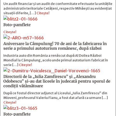
Un audit financiar și un audit de conformitate efectuate la unitățile
administrativ teritoriale Cetățeni, respectiv Mihăești au evidențiat
situații diferite, […]
Citește!
Foto-pamflete
Citește!
Aniversare la Câmpulung! 70 de ani de la fabricarea în
serie a primului autoturism românesc, după război
Industria auto din România a renăscut după Al Doilea Război
Mondial la Câmpulung, acolo unde primul autoturism fabricat în
serie […]
Citește!
Directorii de la „Iulia Zamfirescu” și „Alexandru
Odobescu” și-au dat liceele în judecată pentru sporul de
condiții vătămătoare
După ce fostul director adjunct al Liceului „Iulia Zamfirescu” din
Mioveni, profesorul Valeriu Fianu, a fost dat afară ca urmare […]
Citește!
Foto-pamflete