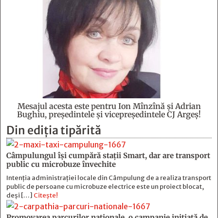
Mesajul acesta este pentru Ion Mînzînă şi Adrian
Bughiu, preşedintele şi vicepreşedintele CJ Argeş!
Din ediția tipărită
Câmpulungul îşi cumpără staţii Smart, dar are transport
public cu microbuze învechite
Intenția administrației locale din Câmpulung de a realiza transport
public de persoane cu microbuze electrice este un proiect blocat,
deși […]
Citește!
Promovarea parcurilor naționale, o campanie inițiată de