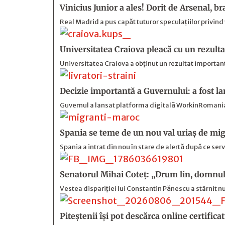
Vinicius Junior a ales! Dorit de Arsenal, b
Real Madrid a pus capăt tuturor speculațiilor privind v
Universitatea Craiova pleacă cu un rezulta
Universitatea Craiova a obținut un rezultat important
Decizie importantă a Guvernului: a fost la
Guvernul a lansat platforma digitală WorkinRomania.g
Spania se teme de un nou val uriaș de mig
Spania a intrat din nou în stare de alertă după ce serv
Senatorul Mihai Coteț: „Drum lin, domnul
Vestea dispariției lui Constantin Pănescu a stârnit
Piteștenii își pot descărca online certificat