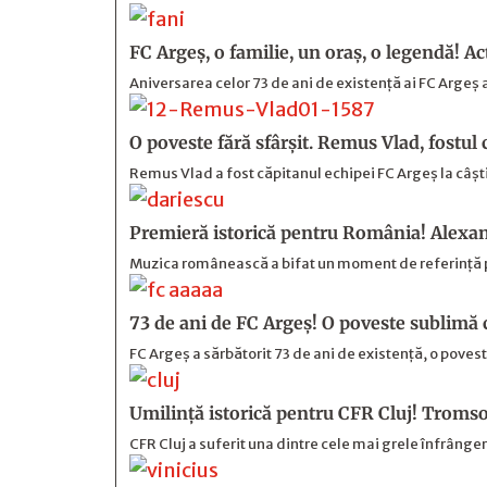
FC Argeş, o familie, un oraș, o legendă! Actu
Aniversarea celor 73 de ani de existență ai FC Arge
O poveste fără sfârşit. Remus Vlad, fostul
Remus Vlad a fost căpitanul echipei FC Argeș la câști
Premieră istorică pentru România! Alexan
Muzica românească a bifat un moment de referință p
73 de ani de FC Argeş! O poveste sublimă 
FC Argeș a sărbătorit 73 de ani de existență, o poveste
Umilință istorică pentru CFR Cluj! Tromso 
CFR Cluj a suferit una dintre cele mai grele înfrânger