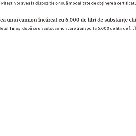
Pitești vor avea la dispoziție o nouă modalitate de obținere a certificatu
ea unui camion încărcat cu 6.000 de litri de substanțe ch
dețul Timiș, după ce un autocamion care transporta 6.000 de litri de […