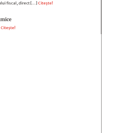
lui fiscal, direct […]
Citește!
imice
]
Citește!