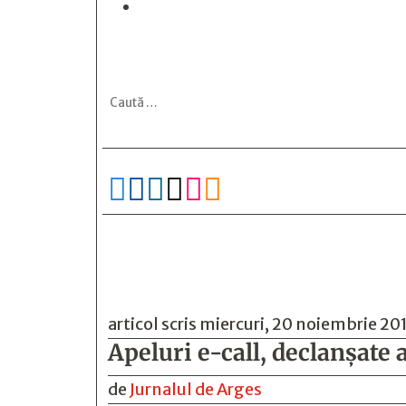






articol scris miercuri, 20 noiembrie 20
Apeluri e-call, declanșate 
de
Jurnalul de Arges