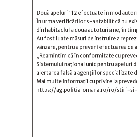
Două apeluri 112 efectuate în mod automat
În urma verificărilor s-a stabilit că nu ex
din habitaclul a doua autoturisme, în timp
Au fost luate măsuri de instruire a reprez
vânzare, pentru a preveni efectuarea de a
„Reamintim că în conformitate cu preved
Sistemului național unic pentru apeluri de
alertarea falsă a agențiilor specializate 
Mai multe informații cu privire la prevede
https://ag.politiaromana.ro/ro/stiri-






