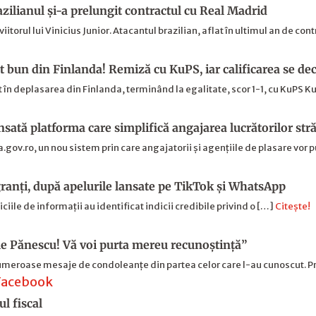
razilianul și-a prelungit contractul cu Real Madrid
iitorul lui Vinicius Junior. Atacantul brazilian, aflat în ultimul an de con
t bun din Finlanda! Remiză cu KuPS, iar calificarea se de
 în deplasarea din Finlanda, terminând la egalitate, scor 1-1, cu KuPS K
nsată platforma care simplifică angajarea lucrătorilor stră
ov.ro, un nou sistem prin care angajatorii și agențiile de plasare vor 
ranți, după apelurile lansate pe TikTok și WhatsApp
iciile de informații au identificat indicii credibile privind o […]
Citește!
e Pănescu! Vă voi purta mereu recunoștință”
 numeroase mesaje de condoleanțe din partea celor care l-au cunoscut. P
ul fiscal