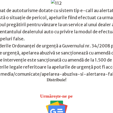
 de autoturisme dotate cu sistem tip e-call au alertat i
istă o situație de pericol, apelurile fiind efectuat ca urm
ul pregătirii pentru vânzare la un service al unui dealer 
entantului dealerului auto cu privire la modul de efectuar
peluri false.
erile Ordonanței de urgență a Guvernului nr. 34/2008 p
 urgență, apelarea abuzivă se sancționează cu amendă de l
de intervenție este sancționată cu amendă de la 1.500 de l
rile legale referitoare la apelurile de urgență pot fi acc
si-media/comunicate/apelarea-abuziva-si-alertarea-f
Distribuie!
Urmărește-ne pe