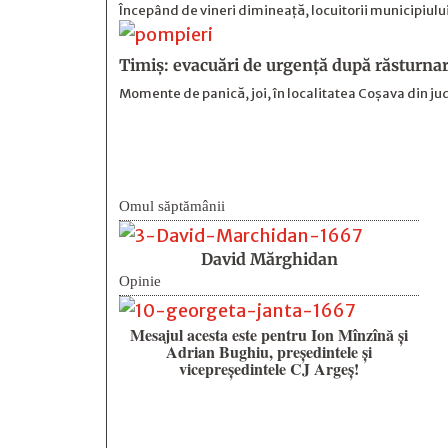
Începând de vineri dimineață, locuitorii municipiului 
Timiș: evacuări de urgență după răsturnar
Momente de panică, joi, în localitatea Coșava din ju
Omul săptămânii
David Mărghidan
Opinie
Mesajul acesta este pentru Ion Mînzînă şi
Adrian Bughiu, preşedintele şi
vicepreşedintele CJ Argeş!