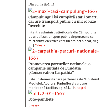
Din ediția tipărită
Câmpulungul îşi cumpără staţii Smart,
dar are transport public cu microbuze
învechite
Intenția administrației locale din Câmpulung
de a realiza transport public de persoane cu
microbuze electrice este un proiect blocat, deși
[…]
Citește!
Promovarea parcurilor naționale, o
campanie inițiată de Fundația
„Conservation Carpathia”
Este un demers la care partener este Ministerul
Mediului, Apelor și Pădurilor și care are
menirea să faciliteze și să […]
Citește!
Foto-pamflete
Citește!