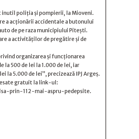
nutil poliția și pompierii, la Mioveni.
are a acționării accidentale a butonului
auto de pe raza municipiului Piteşti.
e a activităţilor de pregătire şi de
rivind organizarea și funcționarea
a 500 de lei la 1.000 de lei, iar
ei la 5.000 de lei”, precizează IPJ Argeș.
esate gratuit la link-ul:
alsa-prin-112-mai-aspru-pedepsite.