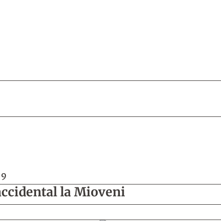
19
accidental la Mioveni