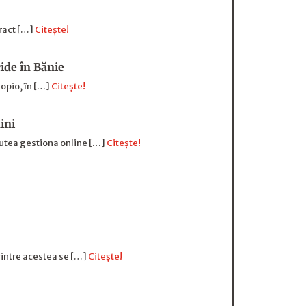
tract […]
Citește!
cide în Bănie
uopio, în […]
Citește!
ini
putea gestiona online […]
Citește!
rintre acestea se […]
Citește!