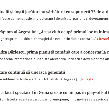
alii şi foştii jucători au sărbătorit cu suporterii 73 de ani 
ș a fost o demonstrație impresionantă de unitate, pasiune și devotament
 căpitan al Argeşului: „Acest club ocupă primul loc în ini
garea primului titlu al formației și a evoluat în dubla contra […]
Citește!
dra Dăriescu, prima pianistă română care a concertat la
e scena internațională. Pianista Alexandra Dăriescu a devenit prima a
care continuă să unească generaţii
 sublimă cu foștii și actualii fotbaliști. FC Argeș a […]
Citește!
a făcut spectacol în Gruia și este cu un pas în play-off-
i din istoria recentă a participărilor europene, fiind învinsă categoric d