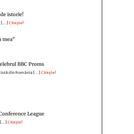
de istorie!
, […]
Citește!
ma mea”
 celebrul BBC Proms
rtistă din România […]
Citește!
ul Conference League
e […]
Citește!