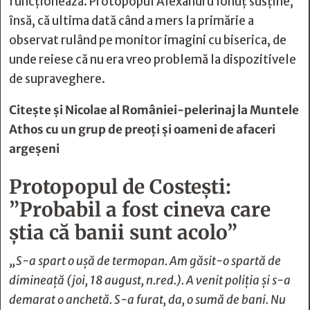
funcționează. Protopopul Alexandru Ionuț susține,
însă, că ultima dată când a mers la primărie a
observat rulând pe monitor imagini cu biserica, de
unde reiese că nu era vreo problemă la dispozitivele
de supraveghere.
Citește și
Nicolae al României-pelerinaj la Muntele
Athos cu un grup de preoți și oameni de afaceri
argeșeni
Protopopul de Costești:
”Probabil a fost cineva care
știa că banii sunt acolo”
„S-a spart o ușă de termopan. Am găsit-o spartă de
dimineață (joi, 18 august, n.red.). A venit poliția și s-a
demarat o anchetă. S-a furat, da, o sumă de bani. Nu