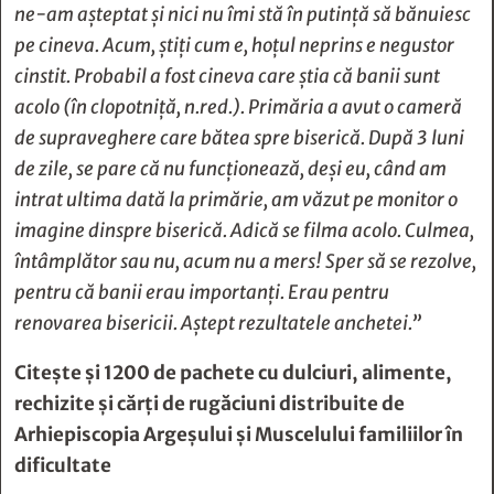
ne-am așteptat și nici nu îmi stă în putință să bănuiesc
pe cineva. Acum, știți cum e, hoțul neprins e negustor
cinstit. Probabil a fost cineva care știa că banii sunt
acolo (în clopotniță, n.red.). Primăria a avut o cameră
de supraveghere care bătea spre biserică. După 3 luni
de zile, se pare că nu funcționează, deși eu, când am
intrat ultima dată la primărie, am văzut pe monitor o
imagine dinspre biserică. Adică se filma acolo. Culmea,
întâmplător sau nu, acum nu a mers! Sper să se rezolve,
pentru că banii erau importanți. Erau pentru
renovarea bisericii. Aștept rezultatele anchetei.”
Citește și
1200 de pachete cu dulciuri, alimente,
rechizite și cărți de rugăciuni distribuite de
Arhiepiscopia Argeșului și Muscelului familiilor în
dificultate