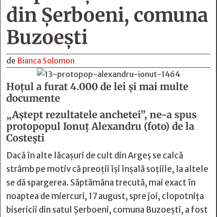
din Şerboeni, comuna
Buzoeşti
de
Bianca Solomon
Hoțul a furat 4.000 de lei şi mai multe
documente
„Aștept rezultatele anchetei”, ne-a spus
protopopul Ionuț Alexandru (foto) de la
Costești
Dacă în alte lăcașuri de cult din Argeș se calcă
strâmb pe motiv că preoții își înșală soțiile, la altele
se dă spargerea. Săptămâna trecută, mai exact în
noaptea de miercuri, 17 august, spre joi, clopotnița
bisericii din satul Șerboeni, comuna Buzoești, a fost