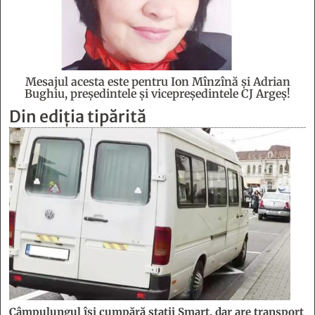
Mesajul acesta este pentru Ion Mînzînă şi Adrian
Bughiu, preşedintele şi vicepreşedintele CJ Argeş!
Din ediția tipărită
Câmpulungul îşi cumpără staţii Smart, dar are transport