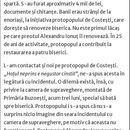
spartă. S-au furat aproximativ 4 mii de lei,
documente și chitanțe. Banii erau strânși de la
enoriași, la inițiativa protopopului de Costești, care
dorește să renoveze biserica. Nu este primul lăcaș
pe care preotul Alexandru Ionuț îl renovează. În 25
de ani de activitate, protopopul a contribuit la
restaurarea a patru biserici.
L-am contactat și noi pe protopopul de Costești.
„Hoțul neprins e negustor cinstit”,
ne-a spus acesta în
legătură cu incidentul. O dilemă există, însă, cu
privire la camera de supraveghere, montată de
Primăria Buzoești, acum trei luni, special să bată
spre biserică. Protopopului i s-a spus că nu s-a
surprins nicio imagine din seara incidentului cu
camera de supraveghere, pe motiv că aceasta nu