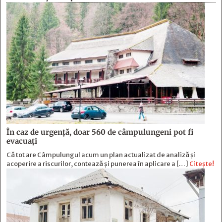
În caz de urgență, doar 560 de câmpulungeni pot fi
evacuați
Că tot are Câmpulungul acum un plan actualizat de analiză și
acoperire a riscurilor, contează și punerea în aplicare a […]
Citește!