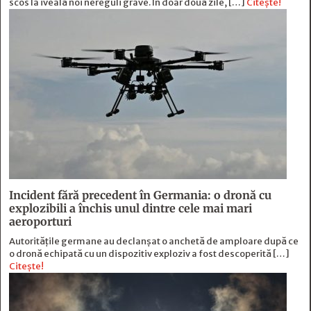
scos la iveală noi nereguli grave. În doar două zile, […]
Citește!
Incident fără precedent în Germania: o dronă cu
explozibili a închis unul dintre cele mai mari
aeroporturi
Autoritățile germane au declanșat o anchetă de amploare după ce
o dronă echipată cu un dispozitiv exploziv a fost descoperită […]
Citește!