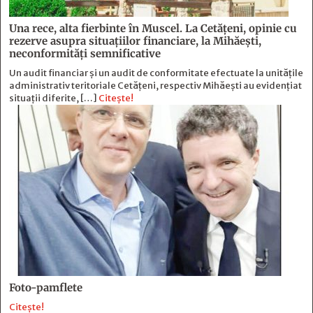
Una rece, alta fierbinte în Muscel. La Cetăţeni, opinie cu
rezerve asupra situaţiilor financiare, la Mihăeşti,
neconformităţi semnificative
Un audit financiar și un audit de conformitate efectuate la unitățile
administrativ teritoriale Cetățeni, respectiv Mihăești au evidențiat
situații diferite, […]
Citește!
Foto-pamflete
Citește!