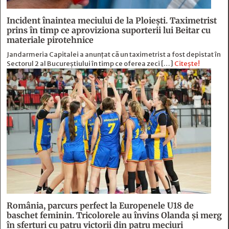
Incident înaintea meciului de la Ploiești. Taximetrist
prins în timp ce aproviziona suporterii lui Beitar cu
materiale pirotehnice
Jandarmeria Capitalei a anunțat că un taximetrist a fost depistat în
Sectorul 2 al Bucureștiului în timp ce oferea zeci […]
Citește!
România, parcurs perfect la Europenele U18 de
baschet feminin. Tricolorele au învins Olanda și merg
în sferturi cu patru victorii din patru meciuri