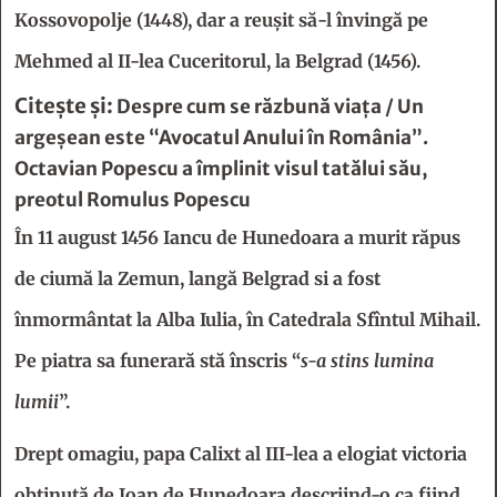
Kossovopolje (1448), dar a reuşit să-l învingă pe
Mehmed al II-lea Cuceritorul, la Belgrad (1456).
Citește și:
Despre cum se răzbună viaţa / Un
argeşean este “Avocatul Anului în România”.
Octavian Popescu a împlinit visul tatălui său,
preotul Romulus Popescu
În 11 august 1456 Iancu de Hunedoara a murit răpus
de ciumă la Zemun, langă Belgrad si a fost
înmormântat la Alba Iulia, în Catedrala Sfîntul Mihail.
Pe piatra sa funerară stă înscris “
s-a stins lumina
lumii
”.
Drept omagiu, papa Calixt al III-lea a elogiat victoria
obţinută de Ioan de Hunedoara descriind-o ca fiind