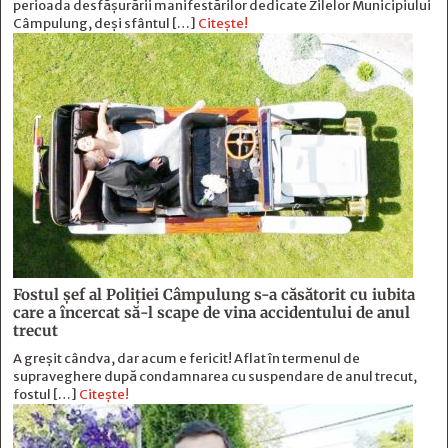
perioada desfășurării manifestărilor dedicate Zilelor Municipiului
Câmpulung, deși sfântul […]
Citește!
Fostul şef al Poliţiei Câmpulung s-a căsătorit cu iubita
care a încercat să-l scape de vina accidentului de anul
trecut
A greșit cândva, dar acum e fericit! Aflat în termenul de
supraveghere după condamnarea cu suspendare de anul trecut,
fostul […]
Citește!