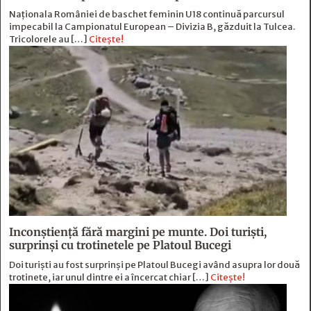
Naționala României de baschet feminin U18 continuă parcursul
impecabil la Campionatul European – Divizia B, găzduit la Tulcea.
Tricolorele au […]
Citește!
Inconștiență fără margini pe munte. Doi turiști,
surprinși cu trotinetele pe Platoul Bucegi
Doi turiști au fost surprinși pe Platoul Bucegi având asupra lor două
trotinete, iar unul dintre ei a încercat chiar […]
Citește!