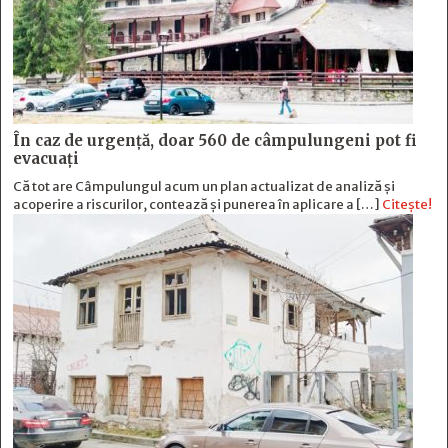
În caz de urgență, doar 560 de câmpulungeni pot fi
evacuați
Că tot are Câmpulungul acum un plan actualizat de analiză și
acoperire a riscurilor, contează și punerea în aplicare a […]
Citește!