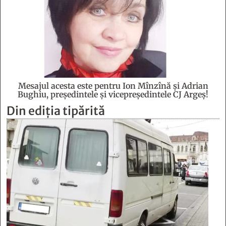
Mesajul acesta este pentru Ion Mînzînă şi Adrian
Bughiu, preşedintele şi vicepreşedintele CJ Argeş!
Din ediția tipărită