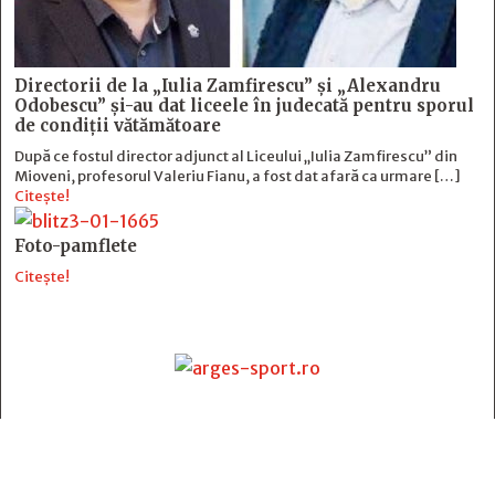
Directorii de la „Iulia Zamfirescu” și „Alexandru
Odobescu” și-au dat liceele în judecată pentru sporul
de condiții vătămătoare
După ce fostul director adjunct al Liceului „Iulia Zamfirescu” din
Mioveni, profesorul Valeriu Fianu, a fost dat afară ca urmare […]
Citește!
Foto-pamflete
Citește!
Contact
:
e-mail:
jurnaldearges@gmail.com