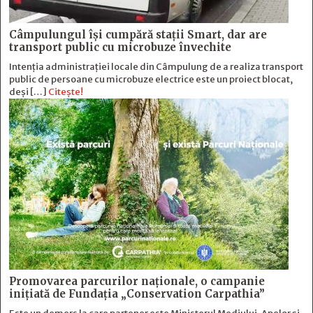
Câmpulungul îşi cumpără staţii Smart, dar are
transport public cu microbuze învechite
Intenția administrației locale din Câmpulung de a realiza transport
public de persoane cu microbuze electrice este un proiect blocat,
deși […]
Citește!
Promovarea parcurilor naționale, o campanie
inițiată de Fundația „Conservation Carpathia”