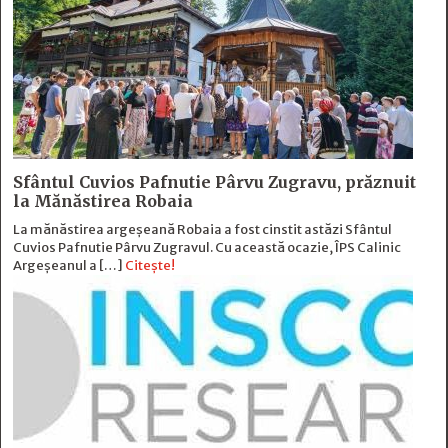
Sfântul Cuvios Pafnutie Pârvu Zugravu, prăznuit
la Mănăstirea Robaia
La mănăstirea argeșeană Robaia a fost cinstit astăzi Sfântul
Cuvios Pafnutie Pârvu Zugravul. Cu această ocazie, ÎPS Calinic
Argeșeanul a […]
Citește!