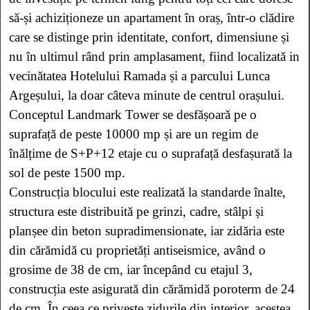
să-și achiziționeze un apartament în oraș, într-o clădire
care se distinge prin identitate, confort, dimensiune și
nu în ultimul rând prin amplasament, fiind localizată in
vecinătatea Hotelului Ramada și a parcului Lunca
Argeșului, la doar câteva minute de centrul orașului.
Conceptul Landmark Tower se desfășoară pe o
suprafață de peste 10000 mp și are un regim de
înălțime de S+P+12 etaje cu o suprafață desfașurată la
sol de peste 1500 mp.
Construcția blocului este realizată la standarde înalte,
structura este distribuită pe grinzi, cadre, stâlpi și
planșee din beton supradimensionate, iar zidăria este
din cărămidă cu proprietăți antiseismice, având o
grosime de 38 de cm, iar începând cu etajul 3,
construcția este asigurată din cărămidă poroterm de 24
de cm. În ceea ce privește zidurile din interior, acestea