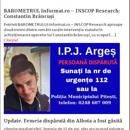
BAROMETRUL Informat.ro – INSCOP Research:
Constantin Brâncuși
Potrivit BAROMETRULUI Informat.ro – INSCOP Research aproape
două treimi dintre români susțin intervenția statului în
achiziționarea operelor lui Constantin Brâncuși, cu scopul […]
Citește!
Update. Femeia dispărută din Albota a fost găsită
Ulterior mediatizării, femeia de 32 de ani, plecata in mod voluntar