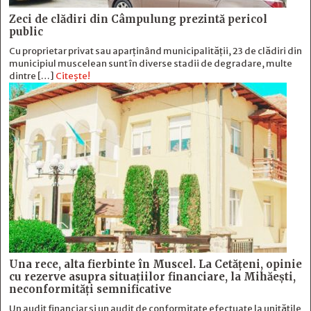
Zeci de clădiri din Câmpulung prezintă pericol
public
Cu proprietar privat sau aparținând municipalității, 23 de clădiri din
municipiul muscelean sunt în diverse stadii de degradare, multe
dintre […]
Citește!
Una rece, alta fierbinte în Muscel. La Cetăţeni, opinie
cu rezerve asupra situaţiilor financiare, la Mihăeşti,
neconformităţi semnificative
Un audit financiar și un audit de conformitate efectuate la unitățile