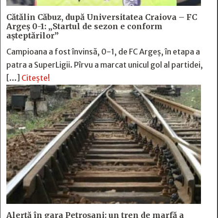
Cătălin Căbuz, după Universitatea Craiova – FC
Argeș 0-1: „Startul de sezon e conform
așteptărilor”
Campioana a fost învinsă, 0-1, de FC Argeș, în etapa a
patra a SuperLigii. Pîrvu a marcat unicul gol al partidei,
[…]
Citește!
Alertă în gara Petroșani: un tren de marfă a