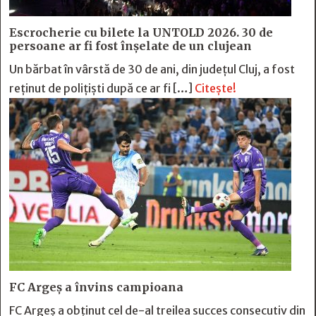
Escrocherie cu bilete la UNTOLD 2026. 30 de
persoane ar fi fost înșelate de un clujean
Un bărbat în vârstă de 30 de ani, din județul Cluj, a fost
reținut de polițiști după ce ar fi […]
Citește!
FC Argeş a învins campioana
FC Argeş a obţinut cel de-al treilea succes consecutiv din