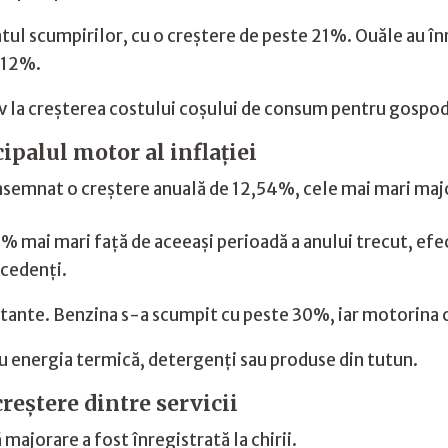
ul scumpirilor, cu o creștere de peste 21%. Ouăle au în
 12%.
iv la creșterea costului coșului de consum pentru gospod
ipalul motor al inflației
emnat o creștere anuală de 12,54%, cele mai mari majoră
55% mai mari față de aceeași perioadă a anului trecut, ef
ecedenți.
portante. Benzina s-a scumpit cu peste 30%, iar motorina
ru energia termică, detergenți sau produse din tutun.
reștere dintre servicii
majorare a fost înregistrată la chirii.