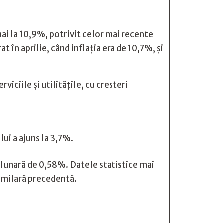
mai la 10,9%, potrivit celor mai recente
t în aprilie, când inflația era de 10,7%, și
viciile și utilitățile, cu creșteri
ui a ajuns la 3,7%.
e lunară de 0,58%. Datele statistice mai
similară precedentă.