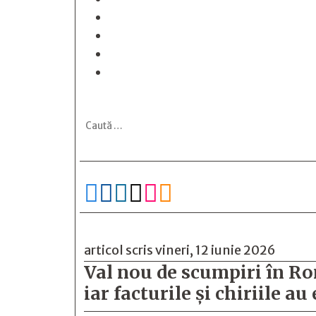






articol scris vineri, 12 iunie 2026
Val nou de scumpiri în Rom
iar facturile și chiriile a