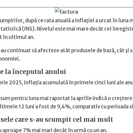
pirilor, după ce rata anuală a inflației a urcat în luna 
atistică (INS). Nivelul este mai mare decât cel înregistra
 în ultimul an.
 au continuat să afecteze atât produsele de bază, cât și ser
conomiei.
de la începutul anului
 2025, inflația acumulată în primele cinci luni ale anul
nsum pentru luna mai raportat la aprilie indică o creșter
ultimele 12 luni a fost de 9,4%, comparativ cu perioada 
usele care s-au scumpit cel mai mult
cu aproape 7% mai mari decât în urmă cu un an.