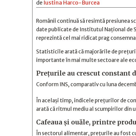
de
Iustina Harco-Burcea
Românii continuă să resimtă presiunea scum
date publicate de Institutul Național de St
reprezintă cel mai ridicat prag consemnat
Statisticile arată că majorările de prețuri
importante în mai multe sectoare ale e
Prețurile au crescut constant 
Conform INS, comparativ cu luna decembrie
În același timp, indicele prețurilor de co
arată că ritmul mediu al scumpirilor din 
Cafeaua și ouăle, printre prod
În sectorul alimentar, prețurile au fost 