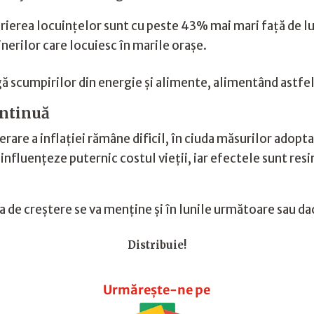
irierea locuințelor sunt cu peste 43% mai mari față de lu
inerilor care locuiesc în marile orașe.
ă scumpirilor din energie și alimente, alimentând astfel ni
ontinuă
are a inflației rămâne dificil, în ciuda măsurilor adoptat
ă influențeze puternic costul vieții, iar efectele sunt re
e creștere se va menține și în lunile următoare sau dacă
Distribuie!
Urmărește-ne pe