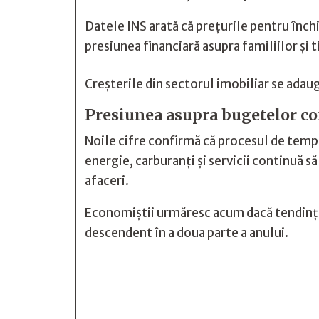
Datele INS arată că prețurile pentru înch
presiunea financiară asupra familiilor și t
Creșterile din sectorul imobiliar se adaug
Presiunea asupra bugetelor c
Noile cifre confirmă că procesul de temper
energie, carburanți și servicii continuă s
afaceri.
Economiștii urmăresc acum dacă tendința d
descendent în a doua parte a anului.






