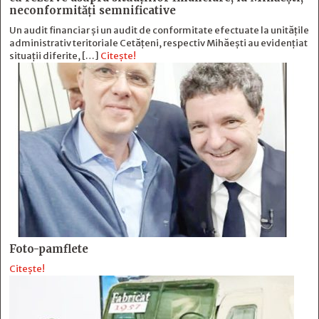
neconformităţi semnificative
Un audit financiar și un audit de conformitate efectuate la unitățile
administrativ teritoriale Cetățeni, respectiv Mihăești au evidențiat
situații diferite, […]
Citește!
Foto-pamflete
Citește!