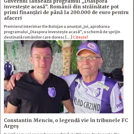
Guvernul lansează programul „Diaspora
investește acasă”. Românii din străinătate pot
primi finanțări de până la 200.000 de euro pentru
afaceri
Premierul interimar Ilie Bolojan a anunțat, joi, aprobarea
programului „Diaspora investește acasă”, o schemă de sprijin
destinată românilor care doresc […]
Citește!
Constantin Menciu, o legendă vie în tribunele FC
Argeș