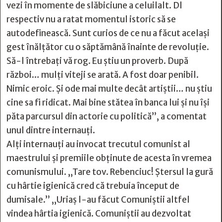
vezi în momente de slăbiciune a celuilalt. Dl
respectiv nu a ratat momentul istoric să se
autodefinească. Sunt curios de ce nu a făcut același
gest înălțător cu o săptămână înainte de revoluție.
Să-l întrebați vă rog. Eu știu un proverb. După
război… mulți viteji se arată. A fost doar penibil.
Nimic eroic. Și ode mai multe decât artiștii… nu știu
cine sa fi ridicat. Mai bine stătea în banca lui și nu își
păta parcursul din actorie cu politică”, a comentat
unul dintre internauți.
Alți internauți au invocat trecutul comunist al
maestrului și premiile obținute de acesta în vremea
comunismului. „Tare tov. Rebenciuc! Ștersul la gură
cu hârtie igienică cred că trebuia început de
dumisale.” „Uriaș l-au făcut Comuniștii altfel
vindea hârtia igienică. Comuniștii au dezvoltat