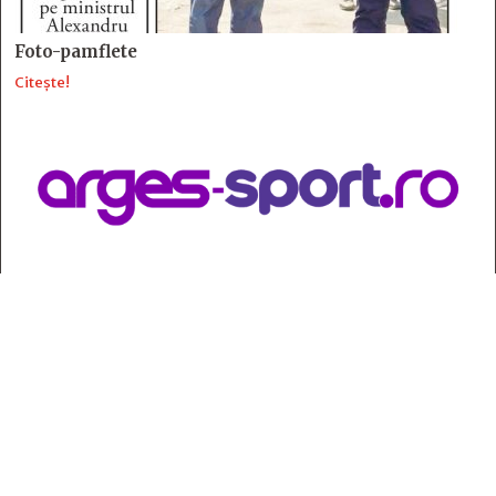
Foto-pamflete
Citește!
Contact
:
e-mail:
jurnaldearges@gmail.com
Tel: 0248.221.774; 0770.582.356
Contabilitate: 0248.223.271
Whatsapp: 0770.582.356
Redactor șef: Alina Crângeanu;