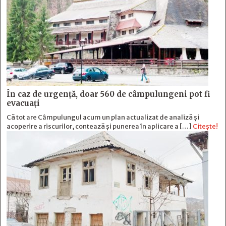
În caz de urgență, doar 560 de câmpulungeni pot fi
evacuați
Că tot are Câmpulungul acum un plan actualizat de analiză și
acoperire a riscurilor, contează și punerea în aplicare a […]
Citește!