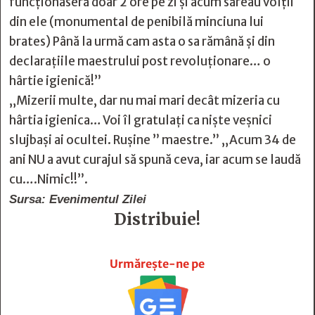
funcționaseră doar 2 ore pe zi și acum săreau volții
din ele (monumental de penibilă minciuna lui
brates) Până la urmă cam asta o sa rămână și din
declarațiile maestrului post revoluționare… o
hârtie igienică!”
„Mizerii multe, dar nu mai mari decât mizeria cu
hârtia igienica… Voi îl gratulați ca niște veșnici
slujbași ai ocultei. Rușine ” maestre.” „Acum 34 de
ani NU a avut curajul să spună ceva, iar acum se laudă
cu….Nimic!!”.
Sursa: Evenimentul Zilei
Distribuie!







Urmărește-ne pe