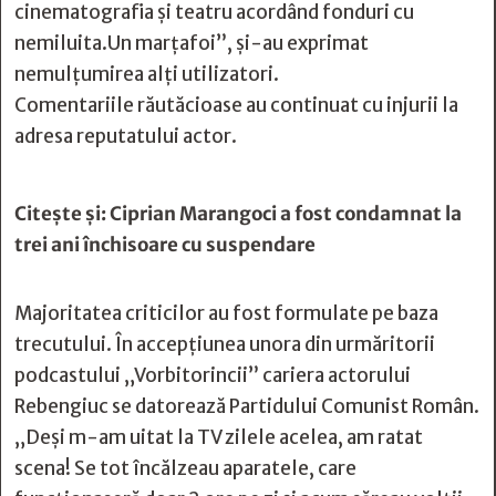
cinematografia și teatru acordând fonduri cu
nemiluita.Un marțafoi”, și-au exprimat
nemulțumirea alți utilizatori.
Comentariile răutăcioase au continuat cu injurii la
adresa reputatului actor.
Citește și:
Ciprian Marangoci a fost condamnat la
trei ani închisoare cu suspendare
Majoritatea criticilor au fost formulate pe baza
trecutului. În accepțiunea unora din urmăritorii
podcastului „Vorbitorincii” cariera actorului
Rebengiuc se datorează Partidului Comunist Român.
„Deși m-am uitat la TV zilele acelea, am ratat
scena! Se tot încălzeau aparatele, care