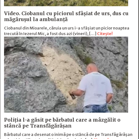
Video. Ciobanul cu piciorul sfâșiat de urs, dus cu
măgărușul la ambulanță
Ciobanul din Mioarele, căruia un urs i-a sfâșiat un picior noaptea
trecută în Iezerul Mic, a fost dus azi (vineri), […]
Citește!
Poliția l-a găsit pe bărbatul care a mâzgălit o
stâncă pe Transfăgărășan
Bărbatul care a desenat o inimă pe o stâncă de pe Transfăgărășan