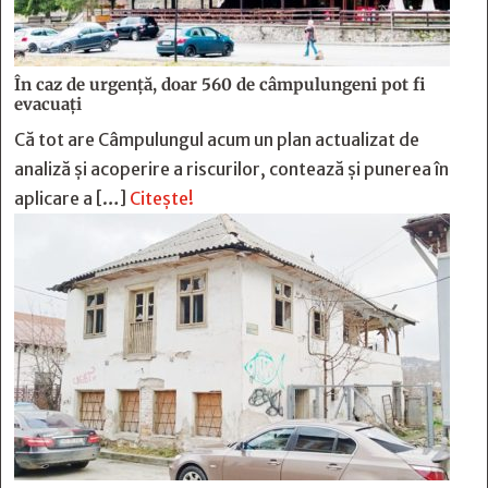
În caz de urgență, doar 560 de câmpulungeni pot fi
evacuați
Că tot are Câmpulungul acum un plan actualizat de
analiză și acoperire a riscurilor, contează și punerea în
aplicare a […]
Citește!