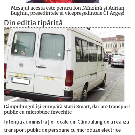
Mesajul acesta este pentru Ion Mînzînă şi Adrian
Bughiu, preşedintele şi vicepreşedintele CJ Argeş!
Din ediția tipărită
Câmpulungul îşi cumpără staţii Smart, dar are transport
public cu microbuze învechite
Intenția administrației locale din Câmpulung de a realiza
transport public de persoane cu microbuze electrice