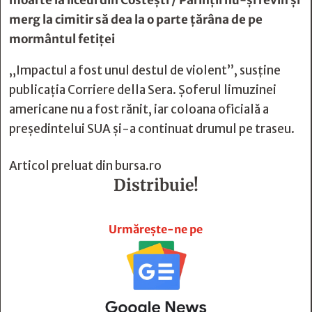
moarte la liceul din Costeşti / Părinţii nu-şi revin şi
merg la cimitir să dea la o parte ţărâna de pe
mormântul fetiţei
„Impactul a fost unul destul de violent”, susţine
publicaţia Corriere della Sera. Şoferul limuzinei
americane nu a fost rănit, iar coloana oficială a
preşedintelui SUA şi-a continuat drumul pe traseu.
Articol preluat din
bursa.ro
Distribuie!







Urmărește-ne pe