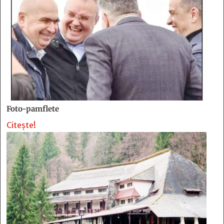
Foto-pamflete
Citește!