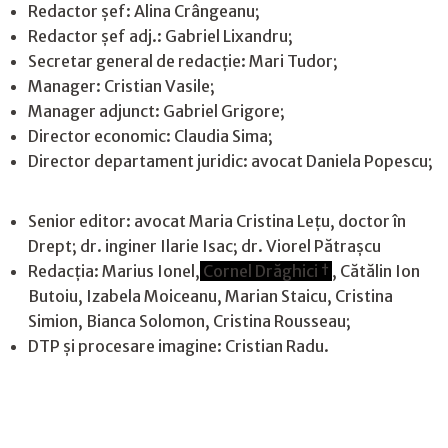
Redactor șef: Alina Crângeanu;
Redactor șef adj.: Gabriel Lixandru;
Secretar general de redacție: Mari Tudor;
Manager: Cristian Vasile;
Manager adjunct: Gabriel Grigore;
Director economic: Claudia Sima;
Director departament juridic: avocat Daniela Popescu;
Senior editor: avocat Maria Cristina Leţu, doctor în
Drept; dr. inginer Ilarie Isac; dr. Viorel Pătrașcu
Redacţia: Marius Ionel,
Cornel Drăghici †
, Cătălin Ion
Butoiu, Izabela Moiceanu, Marian Staicu, Cristina
Simion, Bianca Solomon, Cristina Rousseau;
DTP și procesare imagine: Cristian Radu.
Contact
|
Confidențialitate
|
Cookies