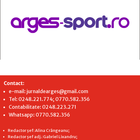
Contact
:
e-mail:
jurnaldearges@gmail.com
Tel: 0248.221.774; 0770.582.356
Contabilitate: 0248.223.271
Whatsapp: 0770.582.356
Redactor șef: Alina Crângeanu;
Redactor șef adj.: Gabriel Lixandru;