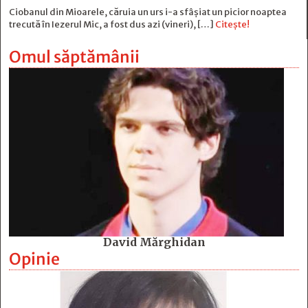
Ciobanul din Mioarele, căruia un urs i-a sfâșiat un picior noaptea
trecută în Iezerul Mic, a fost dus azi (vineri), […]
Citește!
Omul săptămânii
David Mărghidan
Opinie