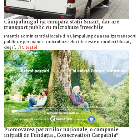
Câmpulungul îşi cumpără staţii Smart, dar are
transport public cu microbuze învechite
Intenția administrației locale din Câmpulung de a realiza transport
public de persoane cu microbuze electrice este un proiect blocat,
deși […]
Citește!
Promovarea parcurilor naționale, o campanie
inițiată de Fundația „Conservation Carpathia”