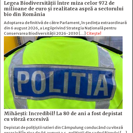
Legea Biodiversității între miza celor 972 de
milioane de euro și realitatea aspră a sectorului
bio din România
Adoptarea definitivă de către Parlament, în ședința extraordinară
din 6 august 2026, a Legiiprivind Strategia Națională pentru
Conservarea Biodiversității 2026-2030 […]
Citește!
Mihăești: Incredibil! La 80 de ani a fost depistat
cu viteză excesivă
Depistat de polițiștii rutieri din Câmpulung conducând cu viteză
excesivă! În ziua de 06 august a.c., polițiștii din cadrul Biroului […]