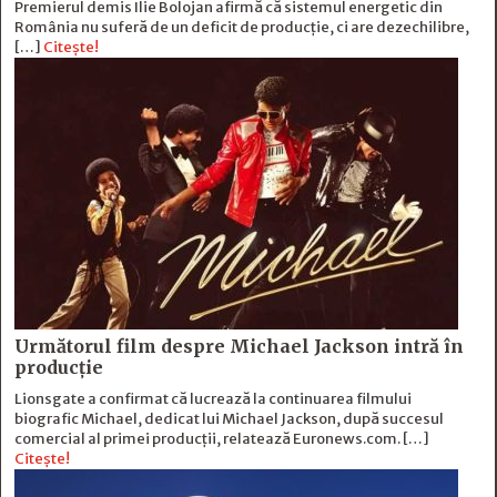
Premierul demis Ilie Bolojan afirmă că sistemul energetic din
România nu suferă de un deficit de producţie, ci are dezechilibre,
[…]
Citește!
Următorul film despre Michael Jackson intră în
producție
Lionsgate a confirmat că lucrează la continuarea filmului
biografic Michael, dedicat lui Michael Jackson, după succesul
comercial al primei producții, relatează Euronews.com. […]
Citește!