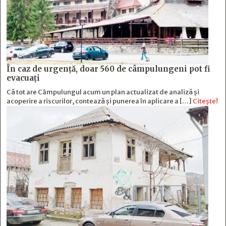
În caz de urgență, doar 560 de câmpulungeni pot fi
evacuați
Că tot are Câmpulungul acum un plan actualizat de analiză și
acoperire a riscurilor, contează și punerea în aplicare a […]
Citește!