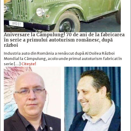
Aniversare la Câmpulung! 70 de ani de la fabricarea
în serie a primului autoturism românesc, după
război
Industria auto din România a renăscut după Al Doilea Război
Mondial la Câmpulung, acolo unde primul autoturism fabricat în
serie […]
Citește!