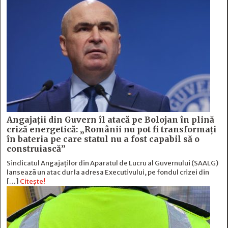
Angajații din Guvern îl atacă pe Bolojan în plină
criză energetică: „Românii nu pot fi transformați
în bateria pe care statul nu a fost capabil să o
construiască”
Sindicatul Angajaților din Aparatul de Lucru al Guvernului (SAALG)
lansează un atac dur la adresa Executivului, pe fondul crizei din
[…]
Citește!