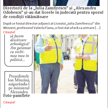
Directorii de la „Iulia Zamfirescu” și „Alexandru
Odobescu” și-au dat liceele în judecată pentru sporul
de condiții vătămătoare
După ce fostul director adjunct al Liceului „Iulia Zamfirescu” din
Mioveni, profesorul Valeriu Fianu, a fost dat afară ca urmare […]
Citește!
Foto-pamflete
Citește!