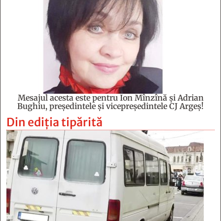
Mesajul acesta este pentru Ion Mînzînă şi Adrian
Bughiu, preşedintele şi vicepreşedintele CJ Argeş!
Din ediția tipărită