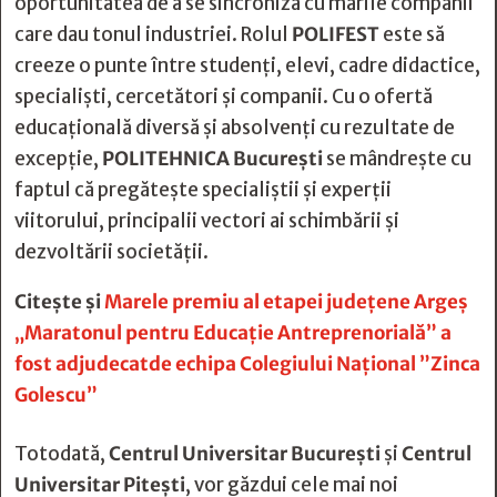
oportunitatea de a se sincroniza cu marile companii
care dau tonul industriei. Rolul
POLIFEST
este să
creeze o punte între studenți, elevi, cadre didactice,
specialiști, cercetători și companii. Cu o ofertă
educațională diversă și absolvenți cu rezultate de
excepție,
POLITEHNICA București
se mândrește cu
faptul că pregătește specialiștii și experții
viitorului, principalii vectori ai schimbării și
dezvoltării societății.
Citește și
Marele premiu al etapei judeţene Argeş
„Maratonul pentru Educaţie Antreprenorială” a
fost adjudecatde echipa Colegiului Naţional ”Zinca
Golescu”
Totodată,
Centrul Universitar București
și
Centrul
Universitar Pitești
, vor găzdui cele mai noi