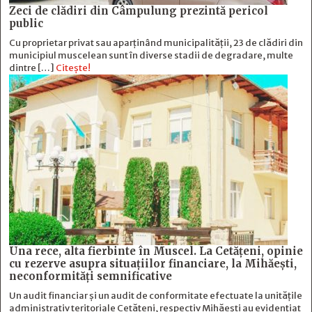
Zeci de clădiri din Câmpulung prezintă pericol
public
Cu proprietar privat sau aparținând municipalității, 23 de clădiri din
municipiul muscelean sunt în diverse stadii de degradare, multe
dintre […]
Citește!
Una rece, alta fierbinte în Muscel. La Cetăţeni, opinie
cu rezerve asupra situaţiilor financiare, la Mihăeşti,
neconformităţi semnificative
Un audit financiar și un audit de conformitate efectuate la unitățile
administrativ teritoriale Cetățeni, respectiv Mihăești au evidențiat