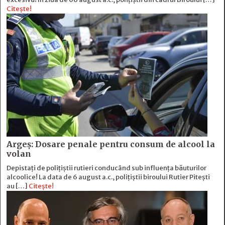
Citește!
Argeș: Dosare penale pentru consum de alcool la
volan
Depistați de polițiștii rutieri conducând sub influența băuturilor
alcoolice! La data de 6 august a.c., polițiștii biroului Rutier Pitești
au […]
Citește!