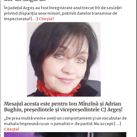
În județul Argeș au fost înregistrate anul trecut 90 de sesizări
privind dispariția unor minori, potrivit datelor transmise de
Inspectoratul […]
Citește!
Mesajul acesta este pentru Ion Mînzînă şi Adrian
Bughiu, preşedintele şi vicepreşedintele CJ Argeş!
„De prea multă vreme aveți un comportament și un vocabular de
mahala împreună cu un «jurnalist» de partid. Nu accept […]
Citește!