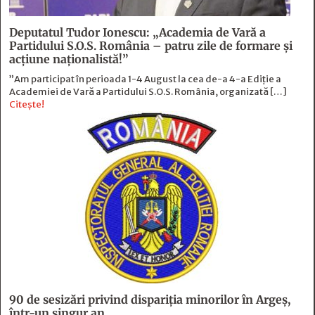
Deputatul Tudor Ionescu: „Academia de Vară a
Partidului S.O.S. România – patru zile de formare şi
acţiune naţionalistă!”
”Am participat în perioada 1-4 August la cea de-a 4-a Ediție a
Academiei de Vară a Partidului S.O.S. România, organizată […]
Citește!
90 de sesizări privind dispariţia minorilor în Argeş,
într-un singur an