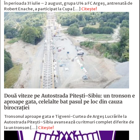
În perioada 31 iulie – 2 august, grupa U14 a FC Argeș, antrenată de
Robert Enache, a participat la Cupa […]
Citește!
Două viteze pe Autostrada Piteşti–Sibiu: un tronson e
aproape gata, celelalte bat pasul pe loc din cauza
birocraţiei
Tronsonul aproape gata e Tigveni-Curtea de Argeș Lucrările la
Autostrada Pitești–Sibiu avansează cu ritmuri complet diferite de
la un tronson […]
Citește!