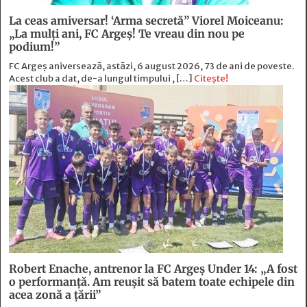
La ceas amiversar! ‘Arma secretă” Viorel Moiceanu:
„La mulți ani, FC Argeș! Te vreau din nou pe
podium!”
FC Argeș aniversează, astăzi, 6 august 2026, 73 de ani de poveste.
Acest club a dat, de-a lungul timpului , […]
Citește!
Robert Enache, antrenor la FC Argeş Under 14: „A fost
o performanţă. Am reuşit să batem toate echipele din
acea zonă a ţării”