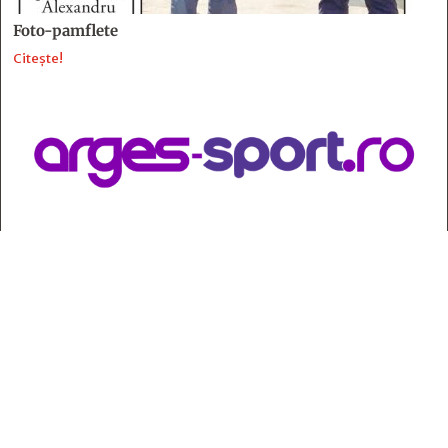
Foto-pamflete
Citește!
Contact
:
e-mail:
jurnaldearges@gmail.com
Tel: 0248.221.774; 0770.582.356
Contabilitate: 0248.223.271
Whatsapp: 0770.582.356
Redactor șef: Alina Crângeanu;
Redactor șef adj.: Gabriel Lixandru;