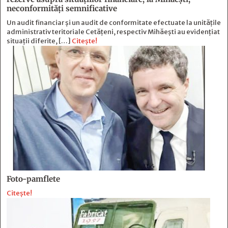
neconformităţi semnificative
Un audit financiar și un audit de conformitate efectuate la unitățile
administrativ teritoriale Cetățeni, respectiv Mihăești au evidențiat
situații diferite, […]
Citește!
Foto-pamflete
Citește!