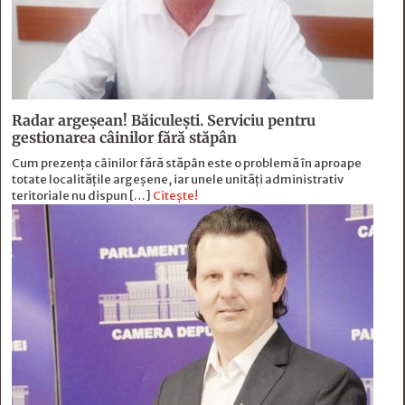
Radar argeșean! Băiculeşti. Serviciu pentru
gestionarea câinilor fără stăpân
Cum prezența câinilor fără stăpân este o problemă în aproape
totate localitățile argeșene, iar unele unități administrativ
teritoriale nu dispun […]
Citește!