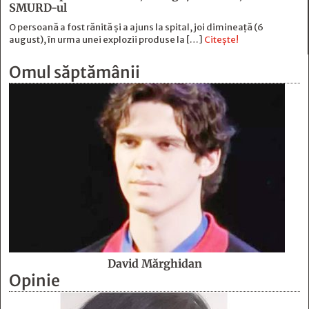
SMURD-ul
O persoană a fost rănită şi a ajuns la spital, joi dimineaţă (6
august), în urma unei explozii produse la […]
Citește!
Omul săptămânii
David Mărghidan
Opinie