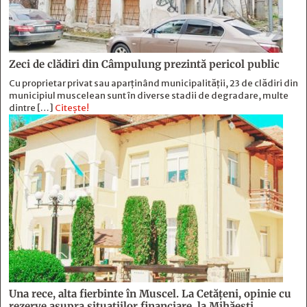
Zeci de clădiri din Câmpulung prezintă pericol public
Cu proprietar privat sau aparținând municipalității, 23 de clădiri din
municipiul muscelean sunt în diverse stadii de degradare, multe
dintre […]
Citește!
Una rece, alta fierbinte în Muscel. La Cetăţeni, opinie cu
rezerve asupra situaţiilor financiare, la Mihăeşti,