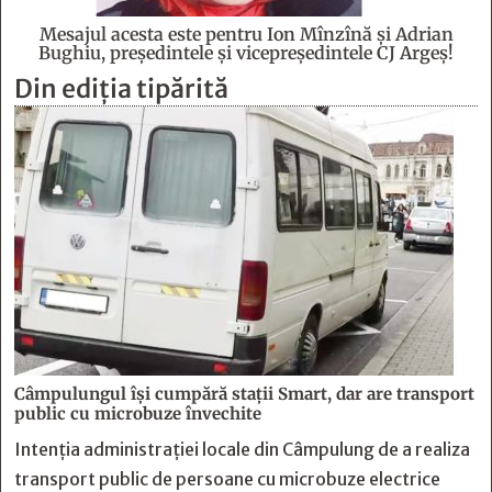
Mesajul acesta este pentru Ion Mînzînă şi Adrian
Bughiu, preşedintele şi vicepreşedintele CJ Argeş!
Din ediția tipărită
Câmpulungul îşi cumpără staţii Smart, dar are transport
public cu microbuze învechite
Intenția administrației locale din Câmpulung de a realiza
transport public de persoane cu microbuze electrice