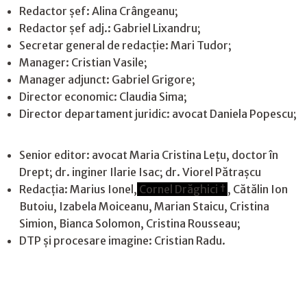
Redactor șef: Alina Crângeanu;
Redactor șef adj.: Gabriel Lixandru;
Secretar general de redacție: Mari Tudor;
Manager: Cristian Vasile;
Manager adjunct: Gabriel Grigore;
Director economic: Claudia Sima;
Director departament juridic: avocat Daniela Popescu;
Senior editor: avocat Maria Cristina Leţu, doctor în
Drept; dr. inginer Ilarie Isac; dr. Viorel Pătrașcu
Redacţia: Marius Ionel,
Cornel Drăghici †
, Cătălin Ion
Butoiu, Izabela Moiceanu, Marian Staicu, Cristina
Simion, Bianca Solomon, Cristina Rousseau;
DTP și procesare imagine: Cristian Radu.
Contact
|
Confidențialitate
|
Cookies