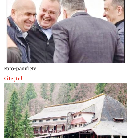
Foto-pamflete
Citește!