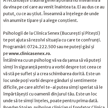
A recunoaște trauma generațională nu înseamnă a
da vina pe cei care au venit înaintea ta. Ei au dus ce au
putut, cu ce au știut. Înseamnă a înțelege de unde
vin anumite tipare și a alege conștient.
Psihologii de la Clinica Senex (București și Pitești)
te pot ajuta să rezolvi situația cu care te confrunți.
Programări: 0724.222.500 sau ne puteți găsi și
pe
www.clinicasenex.ro
.
Întâlnirea cu un psiholog vă va da șansa să vă puteți
simți în siguranță pentru a vorbi despre tot ceea ce
vă stă pe suflet și a crea schimbarea dorită. Este un
loc unde poți vorbi despre gânduri și sentimente
dificile, pe care altfel te-ai putea simți speriat să le
împărtășești cu oamenii din jurul tău. Este un loc
unde să te simți înțeles, poate pentru prima dată.
Bogdan Stoian, psiholog clinician şi fondator Clinica