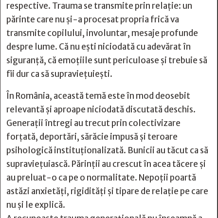
respective. Trauma se transmite prin relație: un
părinte care nu și-a procesat propria frică va
transmite copilului, involuntar, mesaje profunde
despre lume. Că nu ești niciodată cu adevărat în
siguranță, că emoțiile sunt periculoase și trebuie să
fii dur ca să supraviețuiești.
În România, această temă este în mod deosebit
relevantă și aproape niciodată discutată deschis.
Generații întregi au trecut prin colectivizare
forțată, deportări, sărăcie impusă și teroare
psihologică instituționalizată. Bunicii au tăcut ca să
supraviețuiască. Părinții au crescut în acea tăcere și
au preluat-o ca pe o normalitate. Nepoții poartă
astăzi anxietăți, rigidități și tipare de relație pe care
nu și le explică.