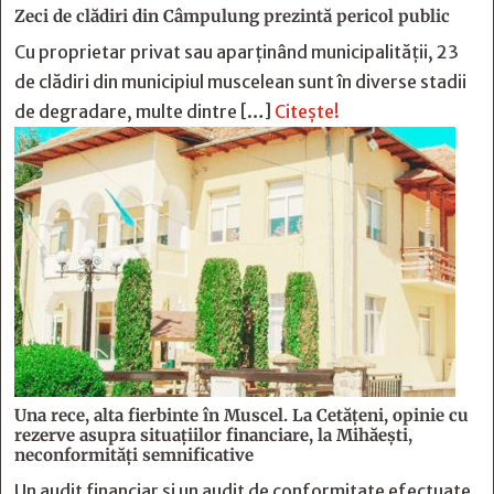
Zeci de clădiri din Câmpulung prezintă pericol public
Cu proprietar privat sau aparținând municipalității, 23
de clădiri din municipiul muscelean sunt în diverse stadii
de degradare, multe dintre […]
Citește!
Una rece, alta fierbinte în Muscel. La Cetăţeni, opinie cu
rezerve asupra situaţiilor financiare, la Mihăeşti,
neconformităţi semnificative
Un audit financiar și un audit de conformitate efectuate