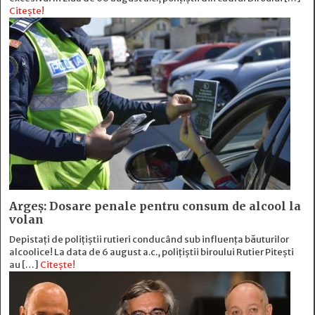
Citește!
Argeș: Dosare penale pentru consum de alcool la
volan
Depistați de polițiștii rutieri conducând sub influența băuturilor
alcoolice! La data de 6 august a.c., polițiștii biroului Rutier Pitești
au […]
Citește!