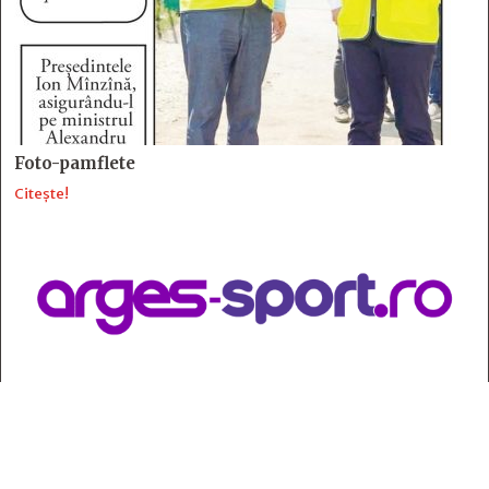
Foto-pamflete
Citește!
Contact
:
e-mail:
jurnaldearges@gmail.com
Tel: 0248.221.774; 0770.582.356