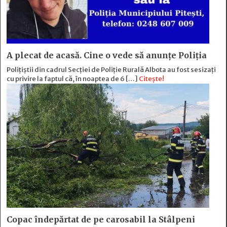
A plecat de acasă. Cine o vede să anunțe Poliția
Polițiștii din cadrul Secției de Poliție Rurală Albota au fost sesizați
cu privire la faptul că, în noaptea de 6 […]
Citește!
Copac îndepărtat de pe carosabil la Stâlpeni