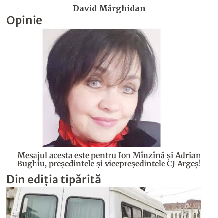
David Mărghidan
Opinie
Mesajul acesta este pentru Ion Mînzînă şi Adrian
Bughiu, preşedintele şi vicepreşedintele CJ Argeş!
Din ediția tipărită