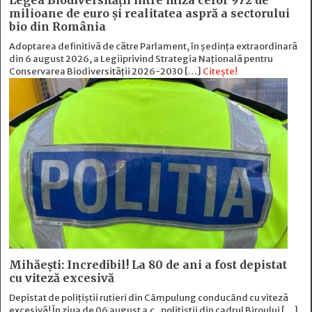
Legea Biodiversității între miza celor 972 de
milioane de euro și realitatea aspră a sectorului
bio din România
Adoptarea definitivă de către Parlament, în ședința extraordinară
din 6 august 2026, a Legiiprivind Strategia Națională pentru
Conservarea Biodiversității 2026-2030 […]
Citește!
Mihăești: Incredibil! La 80 de ani a fost depistat
cu viteză excesivă
Depistat de polițiștii rutieri din Câmpulung conducând cu viteză
excesivă! În ziua de 06 august a.c., polițiștii din cadrul Biroului […]