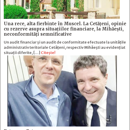
Una rece, alta fierbinte în Muscel. La Cetăţeni, opinie
cu rezerve asupra situaţiilor financiare, la Mihăeşti,
neconformităţi semnificative
Un audit financiar și un audit de conformitate efectuate la unitățile
administrativ teritoriale Cetățeni, respectiv Mihăești au evidențiat
situații diferite, […]
Citește!