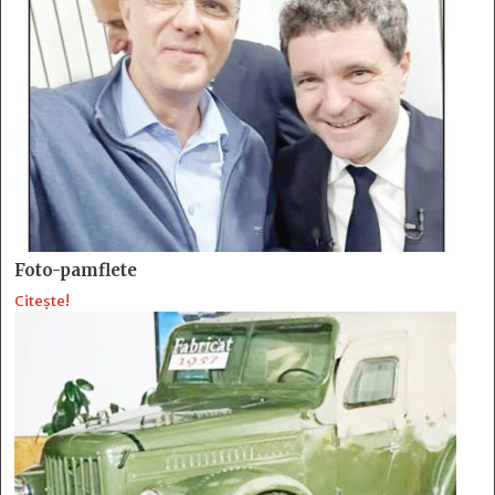
Foto-pamflete
Citește!