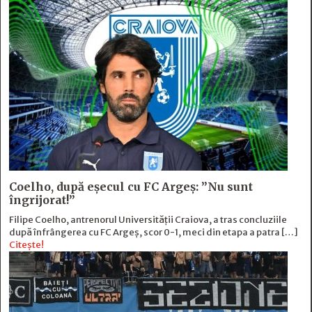
Coelho, după eșecul cu FC Argeș: ”Nu sunt
îngrijorat!”
Filipe Coelho, antrenorul Universității Craiova, a tras concluziile
după înfrângerea cu FC Argeș, scor 0-1, meci din etapa a patra […]
Citește!