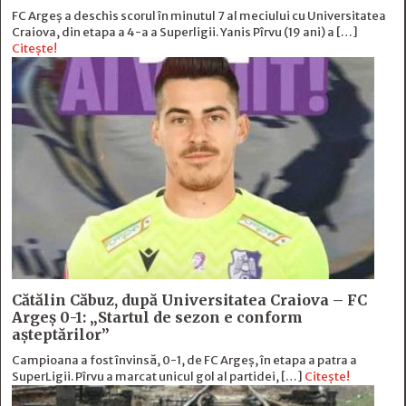
FC Argeș a deschis scorul în minutul 7 al meciului cu Universitatea
Craiova, din etapa a 4-a a Superligii. Yanis Pîrvu (19 ani) a […]
Citește!
Cătălin Căbuz, după Universitatea Craiova – FC
Argeș 0-1: „Startul de sezon e conform
așteptărilor”
Campioana a fost învinsă, 0-1, de FC Argeș, în etapa a patra a
SuperLigii. Pîrvu a marcat unicul gol al partidei, […]
Citește!