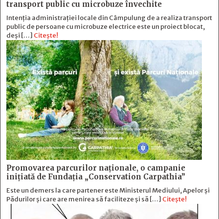
transport public cu microbuze învechite
Intenția administrației locale din Câmpulung de a realiza transport
public de persoane cu microbuze electrice este un proiect blocat,
deși […]
Citește!
Promovarea parcurilor naționale, o campanie
inițiată de Fundația „Conservation Carpathia”
Este un demers la care partener este Ministerul Mediului, Apelor și
Pădurilor și care are menirea să faciliteze și să […]
Citește!