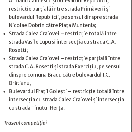
Armand Călinescu și bulevardul Republicii;
restricție parțială între strada Primăverii și
bulevardul Republicii, pe sensul dinspre strada
Nicolae Dobrin către Piața Muntenia;
Strada Calea Craiovei – restricție totală între
strada Vasile Lupu și intersecția cu strada C.A.
Rosetti;
Strada Calea Craiovei – restricție parțială între
strada C.A. Rosetti și strada Exercițiu, pe sensul
dinspre comuna Bradu către bulevardul I.C.
Brătianu;
Bulevardul Frații Golești – restricție totală între
intersecția cu strada Calea Craiovei și intersecția
cu strada Ținutul Herța.
Traseul competiției