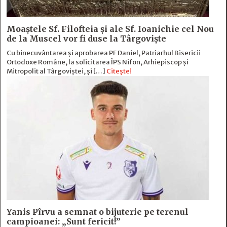
Moaștele Sf. Filofteia și ale Sf. Ioanichie cel Nou
de la Muscel vor fi duse la Târgoviște
Cu binecuvântarea și aprobarea PF Daniel, Patriarhul Bisericii
Ortodoxe Române, la solicitarea ÎPS Nifon, Arhiepiscop și
Mitropolit al Târgoviștei, și […]
Citește!
Yanis Pîrvu a semnat o bijuterie pe terenul
campioanei: „Sunt fericit!”