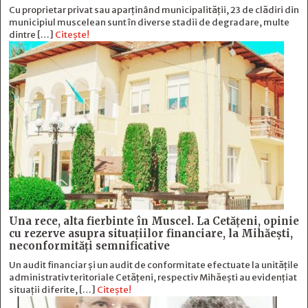
Cu proprietar privat sau aparținând municipalității, 23 de clădiri din
municipiul muscelean sunt în diverse stadii de degradare, multe
dintre […]
Citește!
Una rece, alta fierbinte în Muscel. La Cetăţeni, opinie
cu rezerve asupra situaţiilor financiare, la Mihăeşti,
neconformităţi semnificative
Un audit financiar și un audit de conformitate efectuate la unitățile
administrativ teritoriale Cetățeni, respectiv Mihăești au evidențiat
situații diferite, […]
Citește!