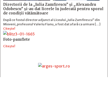
Directorii de la „Iulia Zamfirescu” și „Alexandru
Odobescu” și-au dat liceele în judecată pentru sporul
de condiții vătămătoare
După ce fostul director adjunct al Liceului „Iulia Zamfirescu” din
Mioveni, profesorul Valeriu Fianu, a fost dat afară ca urmare […]
Citește!
Foto-pamflete
Citește!
Contact
:
e-mail:
jurnaldearges@gmail.com
Tel: 0248.221.774; 0770.582.356
Contabilitate: 0248.223.271
Whatsapp: 0770.582.356