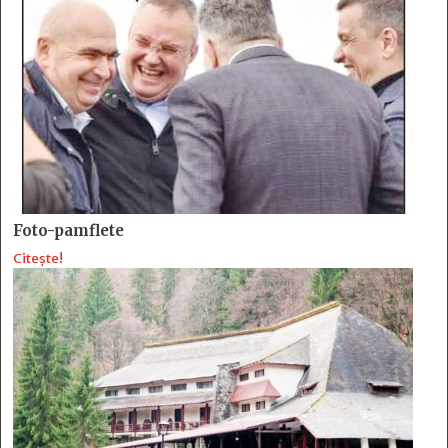
Foto-pamflete
Citește!