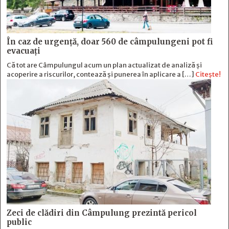
În caz de urgență, doar 560 de câmpulungeni pot fi
evacuați
Că tot are Câmpulungul acum un plan actualizat de analiză și
acoperire a riscurilor, contează și punerea în aplicare a […]
Citește!
Zeci de clădiri din Câmpulung prezintă pericol
public