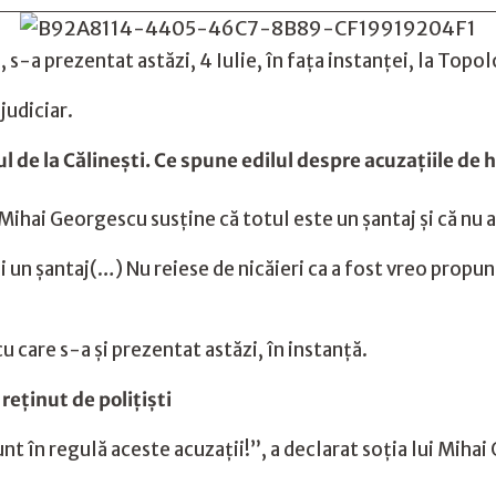
 s-a prezentat astăzi, 4 Iulie, în fața instanței, la Topo
judiciar.
 de la Călinești. Ce spune edilul despre acuzațiile de 
Mihai Georgescu susține că totul este un șantaj și că nu a
i un șantaj(…) Nu reiese de nicăieri ca a fost vreo propu
 cu care s-a și prezentat astăzi, în instanță.
 reținut de polițiști
 în regulă aceste acuzații!”, a declarat soția lui Mihai 