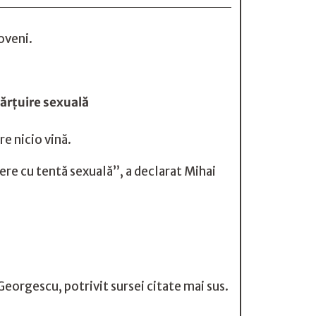
loveni.
hărțuire sexuală
re nicio vină.
nere cu tentă sexuală”, a declarat Mihai
Georgescu, potrivit sursei citate mai sus.