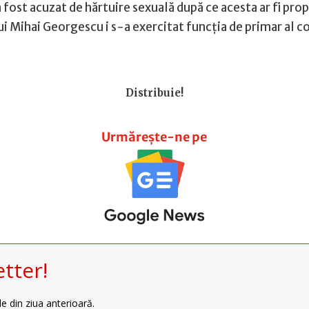
 fost acuzat de hărtuire sexuală după ce acesta ar fi prop
lui Mihai Georgescu i s-a exercitat funcția de primar al c
Distribuie!
Urmărește-ne pe
tter!
le din ziua anterioară.