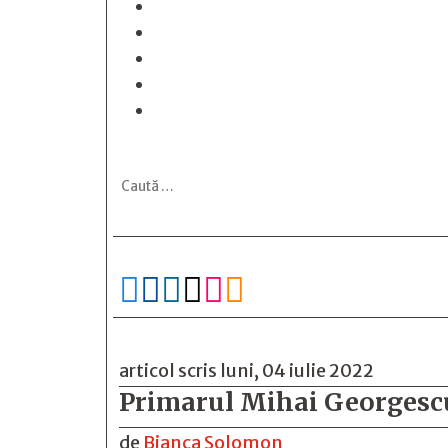






articol scris luni, 04 iulie 2022
Primarul Mihai Georgescu 
de
Bianca Solomon