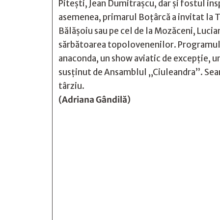
Piteşti, Jean Dumitraşcu, dar şi fostul ins
asemenea, primarul Boţârcă a invitat la 
Bălăşoiu sau pe cel de la Mozăceni, Lucian
sărbătoarea topolovenenilor. Programul pr
anaconda, un show aviatic de excepţie, un
susţinut de Ansamblul „Ciuleandra”. Seara
târziu.
(Adriana Gândilă)






