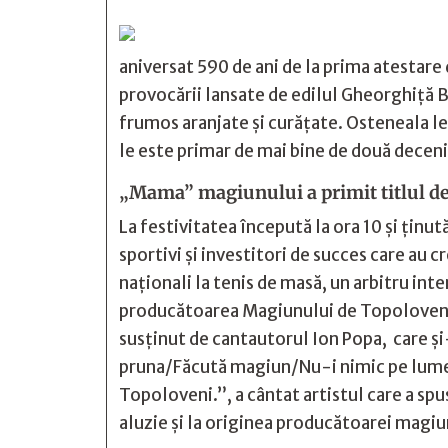
aniversat 590 de ani de la prima atestare
provocării lansate de edilul Gheorghiţă Bo
frumos aranjate şi curăţate. Osteneala le
le este primar de mai bine de două deceni
„Mama” magiunului a primit titlul de
La festivitatea începută la ora 10 şi ţinu
sportivi şi investitori de succes care au
naţionali la tenis de masă, un arbitru i
producătoarea Magiunului de Topoloveni. 
susţinut de cantautorul Ion Popa, care 
pruna/Făcută magiun/Nu-i nimic pe lumea
Topoloveni.”, a cântat artistul care a sp
aluzie şi la originea producătoarei magiu