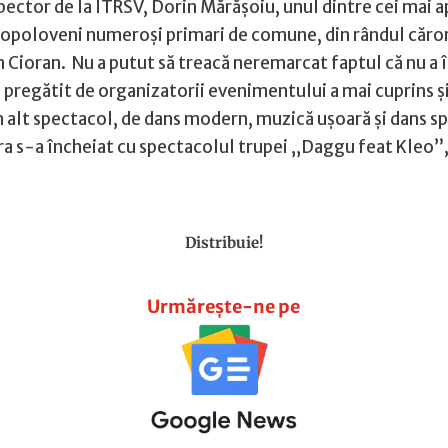
pector de la ITRSV, Dorin Mărăşoiu, unul dintre cei mai ap
Topoloveni numeroşi primari de comune, din rândul cărora
 Cioran. Nu a putut să treacă neremarcat faptul că nu a în
egătit de organizatorii evenimentului a mai cuprins şi 
 alt spectacol, de dans modern, muzică uşoară şi dans spo
 s-a încheiat cu spectacolul trupei „Daggu feat Kleo”, l
Distribuie!
Urmărește-ne pe