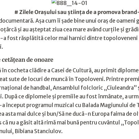
# Zilele Oraşului sau ştiinţa de a promova brand
 documentară. Aşa cum îi şade bine unui oraş de oameni go
ţârcă şi au aşteptat ziua cea mare având curţile şi grădini
-a fost răsplătită celor mai harnici dintre topoloveneni 
i.
 cetăţean de onoare
tă în cocheta clădire a Casei de Cultură, au primit diplom
 creat sute de locuri de muncă în Topoloveni. Printre pre
nternaţional de handbal, Ansamblul folcloric „Ciuleandra
După ce diplomele şi premiile au fost înmânate, a urmat
şi-a început programul muzical cu Balada Magiunului de
 asta mai dulce şi bun/Să ne ducă-n Europa faima de ol
us că nu a găsit altă rimă mai bună pentru cuvântul „Topo
nului, Bibiana Stanciulov.