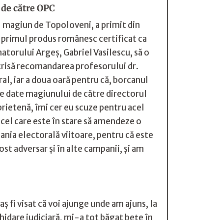
 de către OPC
l magiun de Topoloveni, a primit din
 primul produs românesc certificat ca
torului Argeş, Gabriel Vasilescu, să o
crisă recomandarea profesorului dr.
l, iar a doua oară pentru că, borcanul
rde date magiunului de către directorul
prietenă, îmi cer eu scuze pentru acel
 cel care este în stare să amendeze o
pania electorală viitoare, pentru că este
st adversar şi în alte campanii, şi am
aş fi visat că voi ajunge unde am ajuns, la
hidare judiciară, mi-a tot băgat beţe în