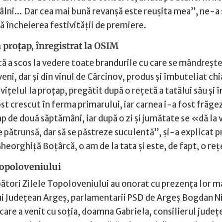
ntâlni… Dar cea mai bună revanşă este reuşita mea”, ne-a 
ă încheierea festivităţii de premiere.
la proţap, înregistrat la OSIM
 a scos la vedere toate brandurile cu care se mândreşte o
, dar şi din vinul de Cârcinov, produs şi îmbuteliat chiar
 viţelul la proţap, pregătit după o reţetă a tatălui său şi 
 a fost crescut în ferma primarului, iar carnea i-a fost fră
mp de două săptămâni, iar după o zi şi jumătate se «dă la 
 pătrunsă, dar să se păstreze suculentă”, şi-a explicat p
Gheorghiţă Boţârcă, o am de la tata şi este, de fapt, o re
 Topoloveniului
ători Zilele Topoloveniului au onorat cu prezenţa lor mai
lui Judeţean Argeş, parlamentarii PSD de Argeş Bogdan N
care a venit cu soţia, doamna Gabriela, consilierul jude