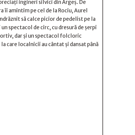
reciaţi ingineri silvici din Argeş. De
 îi amintim pe cel de la Rociu, Aurel
drăznit să calce picior de pedelist pe la
un spectacol de circ, cu dresură de şerpi
rtiv, dar şi un spectacol folcloric
a care localnicii au cântat şi dansat până