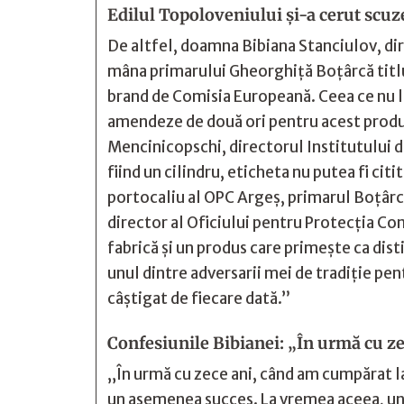
Edilul Topoloveniului şi-a cerut scuz
De altfel, doamna Bibiana Stanciulov, di
mâna primarului Gheorghiţă Boţârcă titlu
brand de Comisia Europeană. Ceea ce nu l-
amendeze de două ori pentru acest produs
Mencinicopschi, directorul Institutului d
fiind un cilindru, eticheta nu putea fi ci
portocaliu al OPC Argeş, primarul Boţârcă
director al Oficiului pentru Protecţia Con
fabrică şi un produs care primeşte ca dist
unul dintre adversarii mei de tradiţie pen
câştigat de fiecare dată.”
Confesiunile Bibianei: „În urmă cu zece
„În urmă cu zece ani, când am cumpărat la l
un asemenea succes. La vremea aceea, un di