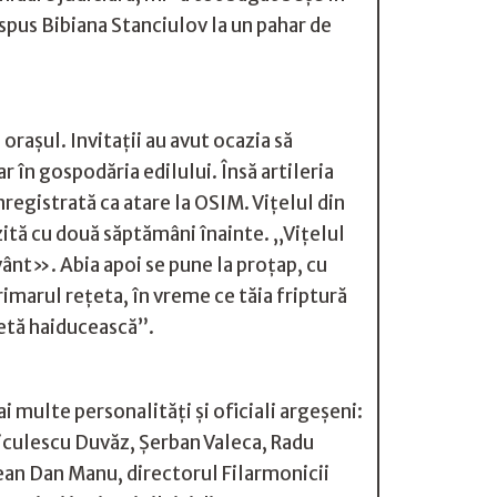
spus Bibiana Stanciulov la un pahar de
raşul. Invitaţii au avut ocazia să
 în gospodăria edilului. Însă artileria
înregistrată ca atare la OSIM. Viţelul din
gezită cu două săptămâni înainte. „Viţelul
vânt». Abia apoi se pune la proţap, cu
rimarul reţeta, în vreme ce tăia friptură
ţetă haiducească”.
 multe personalităţi şi oficiali argeşeni:
iculescu Duvăz, Şerban Valeca, Radu
ţean Dan Manu, directorul Filarmonicii