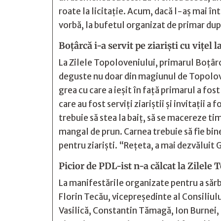
roate la licitaţie. Acum, dacă l-aş mai î
vorbă, la bufetul organizat de primar dup
Boţârcă i-a servit pe ziarişti cu viţel 
La Zilele Topoloveniului, primarul Boţârcă
deguste nu doar din magiunul de Topoloveni
grea cu care a ieşit în faţă primarul a fost
care au fost serviţi ziariştii şi invitaţii
trebuie să stea la baiţ, să se macereze ti
mangal de prun. Carnea trebuie să fie bine
pentru ziarişti. “Reţeta, a mai dezvăluit 
Picior de PDL-ist n-a călcat la Zilele
La manifestările organizate pentru a sărb
Florin Tecău, vicepreşedinte al Consiliu
Vasilică, Constantin Tămagă, Ion Burnei, 