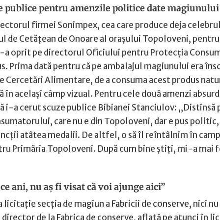
e publice pentru amenzile politice date magiunului
rectorul firmei Sonimpex, cea care produce deja celebru
l de Cetăţean de Onoare al oraşului Topoloveni, pentru
a oprit pe directorul Oficiului pentru Protecţia Consuma
. Prima dată pentru că pe ambalajul magiunului era îns
e Cercetări Alimentare, de a consuma acest produs natura
tită în acelaşi câmp vizual. Pentru cele două amenzi absu
 i-a cerut scuze publice Bibianei Stanciulov: „Distinsă 
sumatorului, care nu e din Topoloveni, dar e pus politic,
incţii atâtea medalii. De altfel, o să îl reîntâlnim în cam
tru Primăria Topoloveni. După cum bine ştiţi, mi-a mai fo
 ani, nu aş fi visat că voi ajunge aici”
icitaţie secţia de magiun a Fabricii de conserve, nici nu 
rector de la Fabrica de conserve, aflată pe atunci în lic