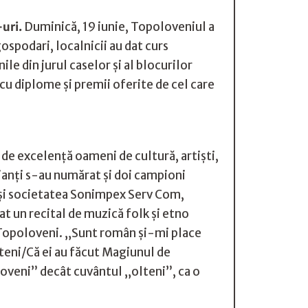
-uri.
Duminică, 19 iunie, Topoloveniul a
spodari, localnicii au dat curs
le din jurul caselor şi al blocurilor
cu diplome şi premii oferite de cel care
e de excelenţă oameni de cultură, artişti,
mianţi s-au numărat şi doi campioni
” şi societatea Sonimpex Serv Com,
 un recital de muzică folk şi etno
 Topoloveni. „Sunt român şi-mi place
teni/Că ei au făcut Magiunul de
loveni” decât cuvântul „olteni”, ca o