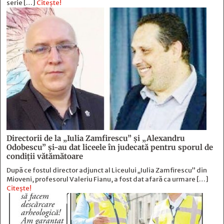
serie […]
Citește!
Directorii de la „Iulia Zamfirescu” și „Alexandru
Odobescu” și-au dat liceele în judecată pentru sporul de
condiții vătămătoare
După ce fostul director adjunct al Liceului „Iulia Zamfirescu” din
Mioveni, profesorul Valeriu Fianu, a fost dat afară ca urmare […]
Citește!