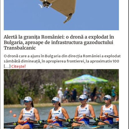
Alertă la granița României: o dronă a explodat în
Bulgaria, aproape de infrastructura gazoductului
Transbalcanic
O dronă care a ajuns în Bulgaria din direcția României a explodat
sâmbătă dimineață, în apropierea frontierei, la aproximativ 100
[…]
Citește!