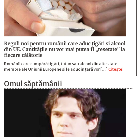
Reguli noi pentru românii care aduc țigări și alcool
din UE. Cantitățile nu vor mai putea fi „resetate” la
fiecare călătorie
Românii care cumpără țigări, tutun sau alcool din alte state
membre ale Uniunii Europene și le aduc în țară vor […]
Citește!
Omul săptămânii