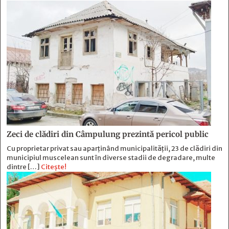
Zeci de clădiri din Câmpulung prezintă pericol public
Cu proprietar privat sau aparținând municipalității, 23 de clădiri din
municipiul muscelean sunt în diverse stadii de degradare, multe
dintre […]
Citește!