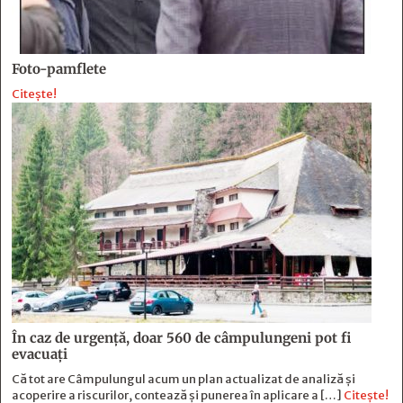
Foto-pamflete
Citește!
În caz de urgență, doar 560 de câmpulungeni pot fi
evacuați
Că tot are Câmpulungul acum un plan actualizat de analiză și
acoperire a riscurilor, contează și punerea în aplicare a […]
Citește!