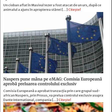
Un cioban aflat în Masivul Iezer a fost atacat de un urs, după ce
animalul a ajuns în apropierea stânei […]
Citește!
Naspers pune mâna pe eMAG: Comisia Europeană
aprobă preluarea controlului exclusiv
Comisia Europeană a aprobat tranzacția prin care grupul sud-
african Naspers, prin Prosus, va prelua controlul exclusiv asupra
Dante International, compania […]
Citește!