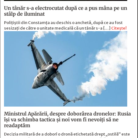
Un tânăr s-a electrocutat după ce a pus mâna pe un
stâlp de iluminat
Poliţiştii din Constamţa au deschis o anchetă, după ce au fost
sesizaţi de către o unitate medicală că un tânăr s-a […]
Citește!
Ministrul Apărării, despre doborârea dronelor: Rusia
îşi va schimba tactica şi noi vom fi nevoiţi să ne
readaptăm
Decizia militară de a doborî o dronă etichetată drept „ostilă” este