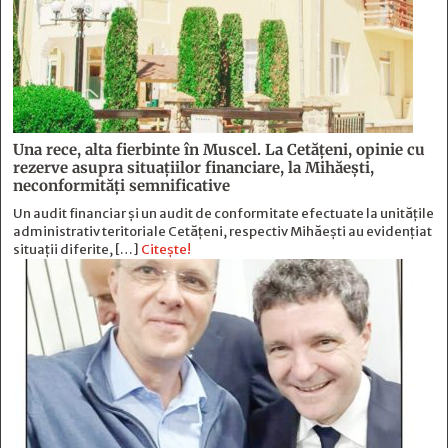
Una rece, alta fierbinte în Muscel. La Cetăţeni, opinie cu
rezerve asupra situaţiilor financiare, la Mihăeşti,
neconformităţi semnificative
Un audit financiar și un audit de conformitate efectuate la unitățile
administrativ teritoriale Cetățeni, respectiv Mihăești au evidențiat
situații diferite, […]
Citește!