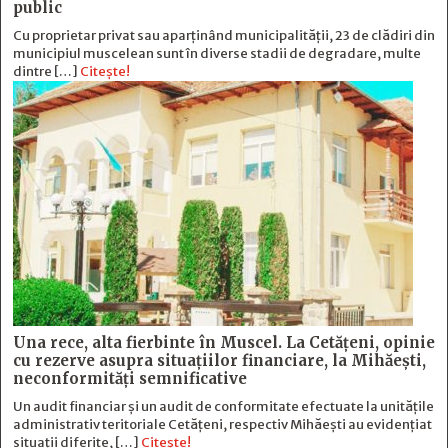
public
Cu proprietar privat sau aparținând municipalității, 23 de clădiri din
municipiul muscelean sunt în diverse stadii de degradare, multe
dintre […]
Citește!
Una rece, alta fierbinte în Muscel. La Cetăţeni, opinie
cu rezerve asupra situaţiilor financiare, la Mihăeşti,
neconformităţi semnificative
Un audit financiar și un audit de conformitate efectuate la unitățile
administrativ teritoriale Cetățeni, respectiv Mihăești au evidențiat
situații diferite, […]
Citește!