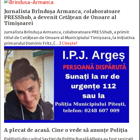
Jurnalista Brîndușa Armanca, colaboratoare
PRESShub, a devenit Cetățean de Onoare al
Timișoarei
Jurnalista Brîndușa Armanca, colaboratoare PRESShub, a primit
titlul de Cetățean de Onoare al Municipiului Timișoara, la inițiativa
primarului Dominic Fritz, […]
Citește!
A plecat de acasă. Cine o vede să anunțe Poliția
Polițiștii din cadrul Secției de Poliție Rurală Albota au fost sesizați