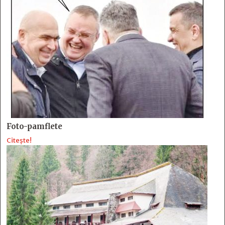
Foto-pamflete
Citește!