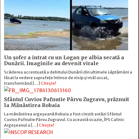
Un șofer a intrat cu un Logan pe albia secată a
Dunării. Imaginile au devenit virale
Scăderea accentuată a debitului Dunării din ultimele săptămâni a
lăsat la vedere suprafețe întinse de nisip și mâl uscat,
transformând […]
Citește!
Sfântul Cuvios Pafnutie Pârvu Zugravu, prăznuit
la Mănăstirea Robaia
La mănăstirea argeșeană Robaia a fost cinstit astăzi Sfântul
Cuvios Pafnutie Pârvu Zugravul. Cu această ocazie, ÎPS Calinic
Argeșeanul a […]
Citește!