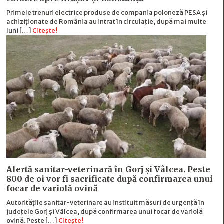
Primele trenuri electrice produse de compania poloneză PESA și
achiziționate de România au intrat în circulație, după mai multe
luni […]
Citește!
Alertă sanitar-veterinară în Gorj și Vâlcea. Peste
800 de oi vor fi sacrificate după confirmarea unui
focar de variolă ovină
Autoritățile sanitar-veterinare au instituit măsuri de urgență în
județele Gorj și Vâlcea, după confirmarea unui focar de variolă
ovină. Peste […]
Citește!