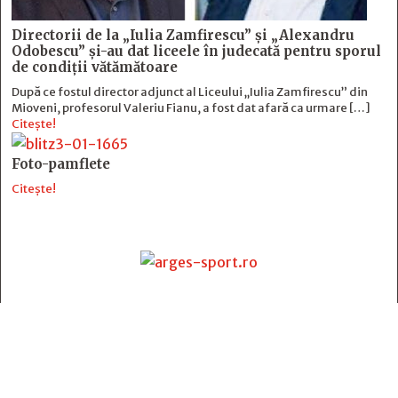
Directorii de la „Iulia Zamfirescu” și „Alexandru
Odobescu” și-au dat liceele în judecată pentru sporul
de condiții vătămătoare
După ce fostul director adjunct al Liceului „Iulia Zamfirescu” din
Mioveni, profesorul Valeriu Fianu, a fost dat afară ca urmare […]
Citește!
Foto-pamflete
Citește!
Contact
:
e-mail:
jurnaldearges@gmail.com
Tel: 0248.221.774; 0770.582.356
Contabilitate: 0248.223.271