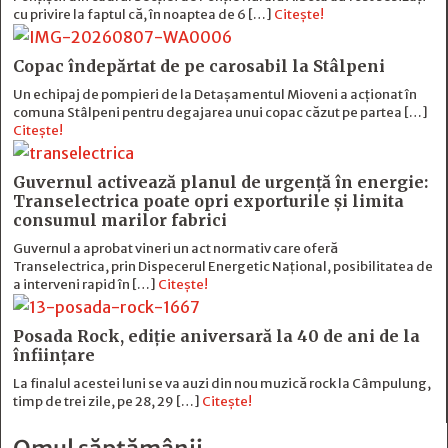
cu privire la faptul că, în noaptea de 6 […]
Citește!
Copac îndepărtat de pe carosabil la Stâlpeni
Un echipaj de pompieri de la Detașamentul Mioveni a acționat în
comuna Stâlpeni pentru degajarea unui copac căzut pe partea […]
Citește!
Guvernul activează planul de urgență în energie:
Transelectrica poate opri exporturile și limita
consumul marilor fabrici
Guvernul a aprobat vineri un act normativ care oferă
Transelectrica, prin Dispecerul Energetic Național, posibilitatea de
a interveni rapid în […]
Citește!
Posada Rock, ediţie aniversară la 40 de ani de la
înfiinţare
La finalul acestei luni se va auzi din nou muzică rock la Câmpulung,
timp de trei zile, pe 28, 29 […]
Citește!