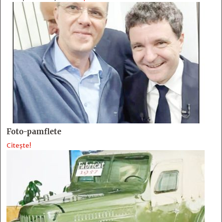
Foto-pamflete
Citește!