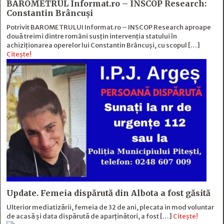
BAROMETRUL Informat.ro – INSCOP Research:
Constantin Brâncuși
Potrivit BAROMETRULUI Informat.ro – INSCOP Research aproape
două treimi dintre români susțin intervenția statului în
achiziționarea operelor lui Constantin Brâncuși, cu scopul […]
Citește!
Update. Femeia dispărută din Albota a fost găsită
Ulterior mediatizării, femeia de 32 de ani, plecata in mod voluntar
de acasă și data dispărută de aparținători, a fost […]
Citește!