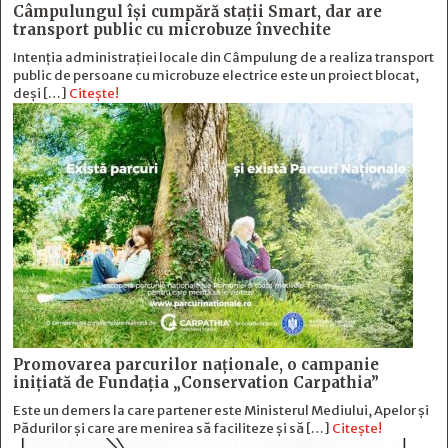
Câmpulungul îşi cumpără staţii Smart, dar are
transport public cu microbuze învechite
Intenția administrației locale din Câmpulung de a realiza transport
public de persoane cu microbuze electrice este un proiect blocat,
deși […]
Citește!
Promovarea parcurilor naționale, o campanie
inițiată de Fundația „Conservation Carpathia”
Este un demers la care partener este Ministerul Mediului, Apelor și
Pădurilor și care are menirea să faciliteze și să […]
Citește!