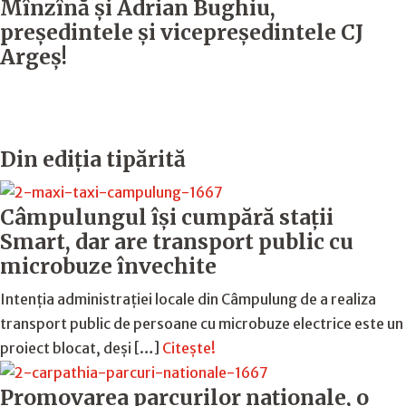
Mînzînă şi Adrian Bughiu,
preşedintele şi vicepreşedintele CJ
Argeş!
Din ediția tipărită
Câmpulungul îşi cumpără staţii
Smart, dar are transport public cu
microbuze învechite
Intenția administrației locale din Câmpulung de a realiza
transport public de persoane cu microbuze electrice este un
proiect blocat, deși […]
Citește!
Promovarea parcurilor naționale, o