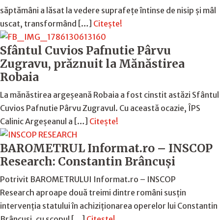
săptămâni a lăsat la vedere suprafețe întinse de nisip și mâl
uscat, transformând […]
Citește!
Sfântul Cuvios Pafnutie Pârvu
Zugravu, prăznuit la Mănăstirea
Robaia
La mănăstirea argeșeană Robaia a fost cinstit astăzi Sfântul
Cuvios Pafnutie Pârvu Zugravul. Cu această ocazie, ÎPS
Calinic Argeșeanul a […]
Citește!
BAROMETRUL Informat.ro – INSCOP
Research: Constantin Brâncuși
Potrivit BAROMETRULUI Informat.ro – INSCOP
Research aproape două treimi dintre români susțin
intervenția statului în achiziționarea operelor lui Constantin
Brâncuși, cu scopul […]
Citește!