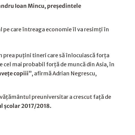
ndru Ioan Mincu, președintele
l pe care întreaga economie îl va resimți în
n prea puțini tineri care să înlocuiască forța
 cel mai probabil forță de muncă din Asia, în
vețe copiii’’
, afirmă Adrian Negrescu,
nvățământul preuniversitar a crescut față de
l școlar 2017/2018.