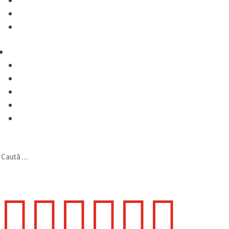





