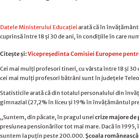
Datele Ministerului Educației
arată că în învățământu
cuprinsă între 18 și 30 de ani, în condițiile în care nu
Citește și:
Vicepreședinta Comisiei Europene pentru
Cei mai mulți profesori tineri, cu vârsta între 18 și 30
cei mai mulți profesori bătrâni sunt în județele Tele
Statisticile arată că din totalul personalului din în
gimnazial (27,2% în liceu și 19% în învățământul pre
,,Suntem, din păcate, în pragul unei
crize majore de 
presiunea pensionărilor tot mai mare. Dacă în 1995, 
suntem la puțin peste 200.000.
Școala românească a