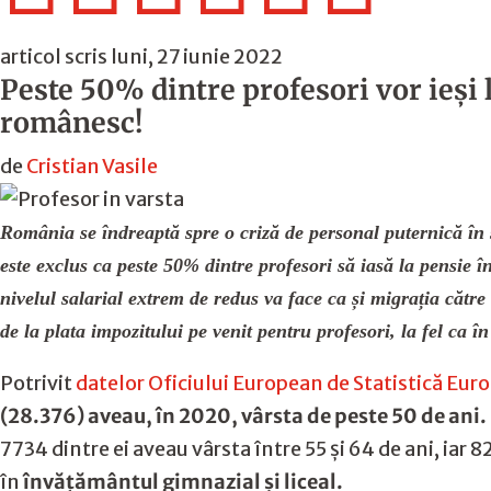
articol scris luni, 27 iunie 2022
Peste 50% dintre profesori vor ieși 
românesc!
de
Cristian Vasile
România se îndreaptă spre o criză de personal puternică în se
este exclus ca peste 50% dintre profesori să iasă la pensie î
nivelul salarial extrem de redus va face ca și migrația către
de la plata impozitului pe venit pentru profesori, la fel ca în
Potrivit
datelor Oficiului European de Statistică Eur
(28.376) aveau, în 2020, vârsta de peste 50 de ani.
7734 dintre ei aveau vârsta între 55 și 64 de ani, iar 8
în
învățământul gimnazial și liceal.