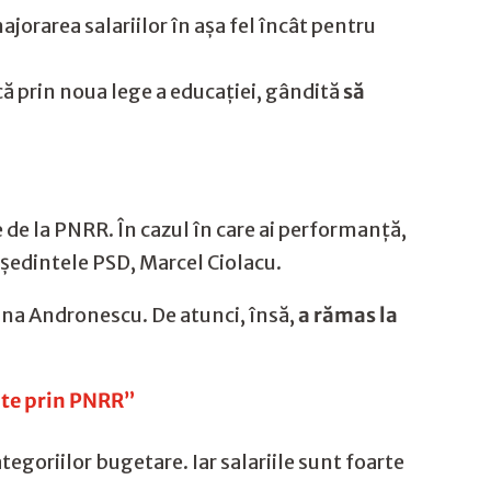
ajorarea salariilor în așa fel încât pentru
scă prin noua lege a educației, gândită
să
 de la PNRR. În cazul în care ai performanță,
reședintele PSD, Marcel Ciolacu.
rina Andronescu. De atunci, însă,
a rămas la
ate prin PNRR”
tegoriilor bugetare. Iar salariile sunt foarte