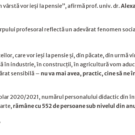
vârstă vor ieși la pensie’’, afirmă prof. univ. dr.
Alexa
corpului profesoral reflectă un adevărat fenomen socia
lor, care vor ieși la pensie și, din păcate, din urmă vi
n industrie, în construcții, în agricultură vom aduce
ărat sensibilă –
nu va mai avea, practic, cine să ne în
colar 2020/2021, numărul personalului didactic din î
parte,
rămâne cu 552 de persoane sub nivelul din anu
’