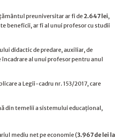
ățământul preuniversitar ar fi de
2.647 lei
,
e beneficii, ar fi al unui profesor cu studii
lui didactic de predare, auxiliar, de
e încadrare al unui profesor pentru anul
plicare a Legii-cadru nr. 153/2017, care
rmă din temelii a sistemului educațional,
lariul mediu net pe economie (
3.967 de lei la