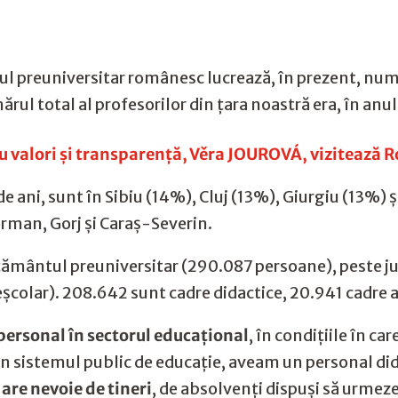
l preuniversitar românesc lucrează, în prezent, numa
mărul total al profesorilor din țara noastră era, în anu
 valori și transparență, Věra JOUROVÁ, vizitează
 de ani, sunt în Sibiu (14%), Cluj (13%), Giurgiu (13%) 
orman, Gorj și Caraș-Severin.
vățământul preuniversitar (290.087 persoane), peste j
școlar). 208.642 sunt cadre didactice, 20.941 cadre a
personal în sectorul educațional
, în condițiile în ca
în sistemul public de educație, aveam un personal di
re nevoie de tineri
, de absolvenți dispuși să urmeze