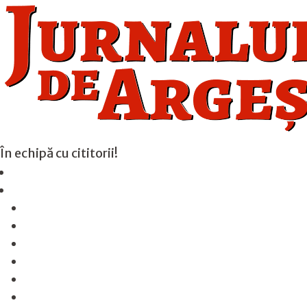
În echipă cu cititorii!