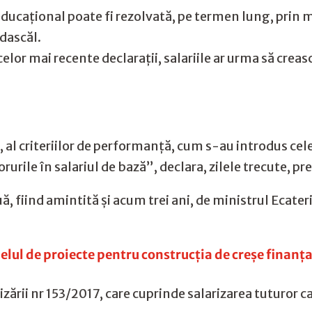
 educațional poate fi rezolvată, pe termen lung, prin m
 dascăl.
 celor mai recente declarații, salariile ar urma să crea
 al criteriilor de performanță, cum s-au introdus cele
orurile în salariul de bază”, declara, zilele trecute, p
ă, fiind amintită și acum trei ani, de ministrul Ecate
lul de proiecte pentru construcţia de creşe finanţ
izării nr 153/2017, care cuprinde salarizarea tuturor ca