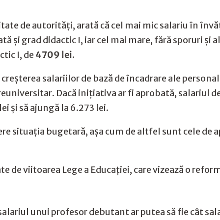
tate de autorități, arată că cel mai mic salariu în înv
și grad didactic I, iar cel mai mare, fără sporuri și alt
tic I, de
4709 lei
.
 creșterea salariilor de bază de încadrare ale personalu
niversitar. Dacă inițiativa ar fi aprobată, salariul d
i și să ajungă la 6.273 lei.
ere situația bugetară, așa cum de altfel sunt cele de a
gate de viitoarea Lege a Educației, care vizează o refo
salariul unui profesor debutant ar putea să fie cât sa