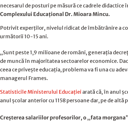
necesarul de posturi pe măsură ce cadrele didactice în 
Complexului Educațional Dr. Mioara Mincu.
Potrivit experților, nivelul ridicat de îmbătrânire a 
următorii 10-15 ani.
,,Sunt peste 1,9 milioane de români, generația decreței
de muncă în majoritatea sectoarelor economice. Dacă î
ceea ce privește educația, problema va fi una cu adev
managerul Frames.
Statisticile Ministerului Educației
arată că, în anul ș
anul școlar anterior cu 1158 persoane dar, pe de altă 
Creșterea salariilor profesorilor, o ,,fata morgana’