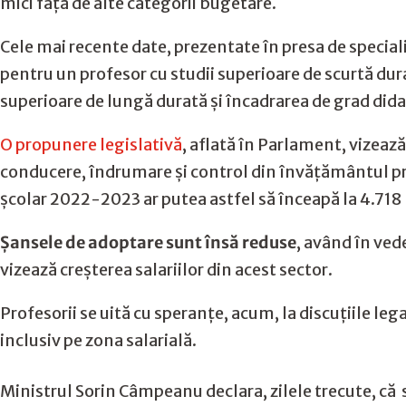
mici față de alte categorii bugetare.
Cele mai recente date, prezentate în presa de speciali
pentru un profesor cu studii superioare de scurtă durată 
superioare de lungă durată și încadrarea de grad didac
O propunere legislativă
, aflată în Parlament, vizează
conducere, îndrumare și control din învățământul preu
școlar 2022-2023 ar putea astfel să înceapă la 4.718 le
Șansele de adoptare sunt însă reduse
, având în ved
vizează creșterea salariilor din acest sector.
Profesorii se uită cu speranțe, acum, la discuțiile le
inclusiv pe zona salarială.
Ministrul Sorin Câmpeanu declara, zilele trecute, că 