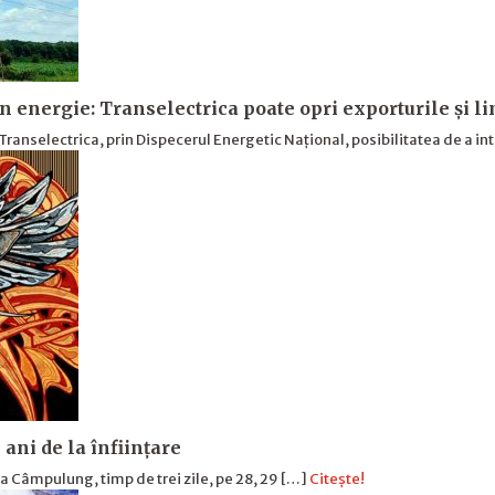
n energie: Transelectrica poate opri exporturile și l
Transelectrica, prin Dispecerul Energetic Național, posibilitatea de a in
ani de la înfiinţare
 la Câmpulung, timp de trei zile, pe 28, 29 […]
Citește!