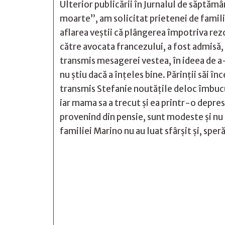
Ulterior publicării în Jurnalul de săptămâ
moarte”, am solicitat prietenei de familie
aflarea veștii că plângerea împotriva rezo
către avocata francezului, a fost admisă,
transmis mesagerei vestea, în ideea de a-i
nu știu dacă a înțeles bine. Părinții săi în
transmis Stefanie noutățile deloc îmbucur
iar mama sa a trecut și ea printr-o depres
provenind din pensie, sunt modeste și nu 
familiei Marino nu au luat sfârșit și, spe






