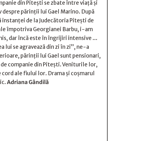
anie din Pitești se zbate între viață și
v despre părinții lui Gael Marino. După
 instanței de la Judecătoria Pitești de
enale împotriva Georgianei Barbu, i-am
, dar încă este în îngrijiri intensive …
ea lui se agravează din zi în zi”, ne-a
ioare, părinții lui Gael sunt pensionari,
 de companie din Pitești. Veniturile lor,
 cord ale fiului lor. Drama și coșmarul
ic.
Adriana Gândilă