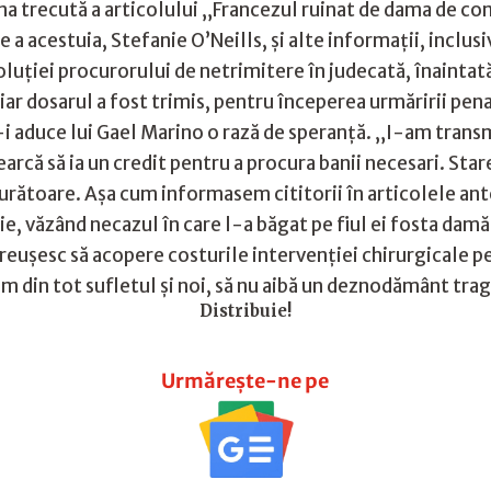
na trecută a articolului „Francezul ruinat de dama de comp
 a acestuia, Stefanie O’Neills, și alte informații, inclusi
luției procurorului de netrimitere în judecată, înaintată
 iar dosarul a fost trimis, pentru începerea urmăririi p
 aduce lui Gael Marino o rază de speranță. „I-am transmis
cearcă să ia un credit pentru a procura banii necesari. Star
ătoare. Așa cum informasem cititorii în articolele anter
ie, văzând necazul în care l-a băgat pe fiul ei fosta damă
reușesc să acopere costurile intervenției chirurgicale pe
răm din tot sufletul și noi, să nu aibă un deznodământ trag
Distribuie!
Urmărește-ne pe