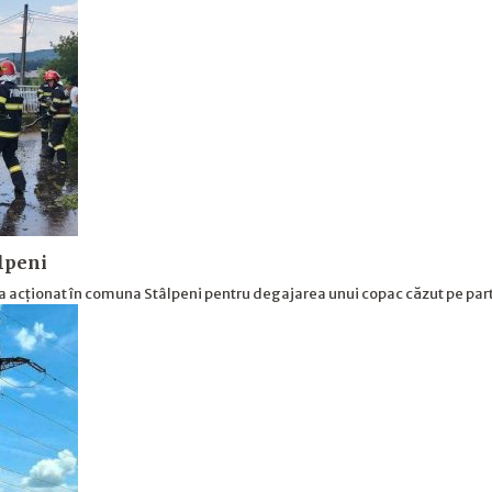
âlpeni
a acționat în comuna Stâlpeni pentru degajarea unui copac căzut pe pa