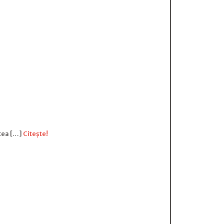
rtea […]
Citește!