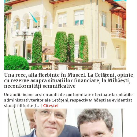
Una rece, alta fierbinte în Muscel. La Cetăţeni, opinie
cu rezerve asupra situaţiilor financiare, la Mihăeşti,
neconformităţi semnificative
Un audit financiar și un audit de conformitate efectuate la unitățile
administrativ teritoriale Cetățeni, respectiv Mihăești au evidențiat
situații diferite, […]
Citește!