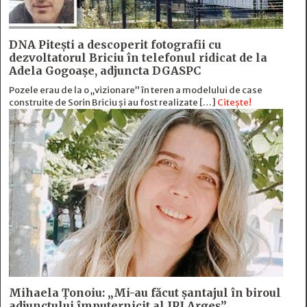
DNA Piteşti a descoperit fotografii cu
dezvoltatorul Briciu în telefonul ridicat de la
Adela Gogoaşe, adjuncta DGASPC
Pozele erau de la o „vizionare” în teren a modelului de case
construite de Sorin Briciu şi au fost realizate […]
Citește!
Mihaela Ţonoiu: „Mi-au făcut şantajul în biroul
adjunctului împuternicit al IPJ Argeş”