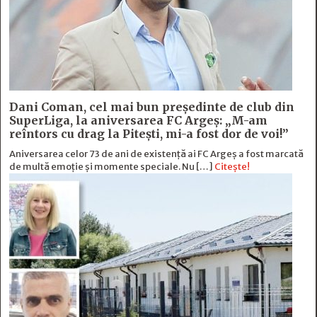
Dani Coman, cel mai bun preşedinte de club din
SuperLiga, la aniversarea FC Argeş: „M-am
reîntors cu drag la Piteşti, mi-a fost dor de voi!”
Aniversarea celor 73 de ani de existență ai FC Argeș a fost marcată
de multă emoție şi momente speciale. Nu […]
Citește!