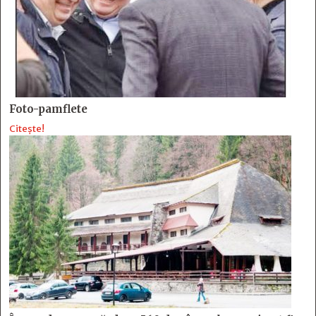
Foto-pamflete
Citește!