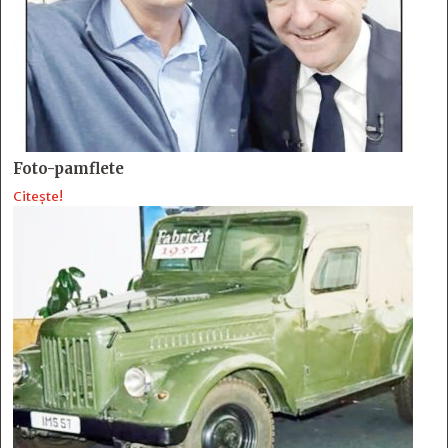
Foto-pamflete
Citește!