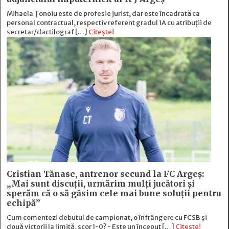
Mihaela Ţonoiu este de profesie jurist, dar este încadrată ca
personal contractual, respectiv referent gradul 1A cu atribuții de
secretar/dactilograf […]
Citește!
Cristian Tănase, antrenor secund la FC Argeş:
„Mai sunt discuţii, urmărim mulţi jucători şi
sperăm că o să găsim cele mai bune soluţii pentru
echipă”
Cum comentezi debutul de campionat, o înfrângere cu FCSB și
două victorii la limită, scor 1-0? - Este un început […]
Citește!