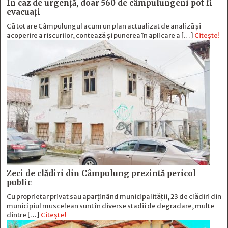
În caz de urgență, doar 560 de câmpulungeni pot fi
evacuați
Că tot are Câmpulungul acum un plan actualizat de analiză și
acoperire a riscurilor, contează și punerea în aplicare a […]
Citește!
Zeci de clădiri din Câmpulung prezintă pericol
public
Cu proprietar privat sau aparținând municipalității, 23 de clădiri din
municipiul muscelean sunt în diverse stadii de degradare, multe
dintre […]
Citește!