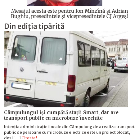
Mesajul acesta este pentru Ion Mînzînă şi Adrian
Bughiu, preşedintele şi vicepreşedintele CJ Argeş!
Din ediția tipărită
Câmpulungul îşi cumpără staţii Smart, dar are
transport public cu microbuze învechite
Intenția administrației locale din Câmpulung de a realiza transport
public de persoane cu microbuze electrice este un proiect blocat,
deși […]
Citește!