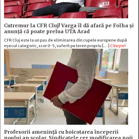
Cutremur la CFR Cluj! Varga îl dă afară pe Folha și
anunță că poate prelua UTA Arad
CFR Cluj este la un pas de eliminarea din cupele europene după
eșecul categoric, scor 0-5, suferit pe teren propriu […]
Citește!
Profesorii amenință cu boicotarea începerii
noului an școlar. Sindicatele cer modificarea noii