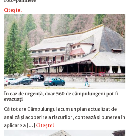
Foto-pamflete
Citește!
În caz de urgență, doar 560 de câmpulungeni pot fi
evacuați
Că tot are Câmpulungul acum un plan actualizat de
analiză și acoperire a riscurilor, contează și punerea în
aplicare a […]
Citește!