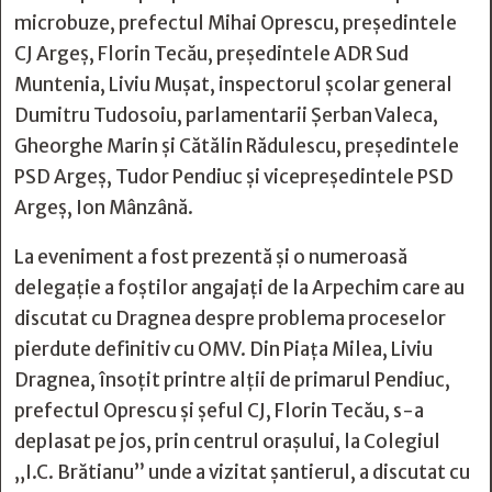
microbuze, prefectul Mihai Oprescu, preşedintele
CJ Argeş, Florin Tecău, preşedintele ADR Sud
Muntenia, Liviu Muşat, inspectorul şcolar general
Dumitru Tudosoiu, parlamentarii Şerban Valeca,
Gheorghe Marin şi Cătălin Rădulescu, preşedintele
PSD Argeş, Tudor Pendiuc şi vicepreşedintele PSD
Argeş, Ion Mânzână.
La eveniment a fost prezentă şi o numeroasă
delegaţie a foştilor angajaţi de la Arpechim care au
discutat cu Dragnea despre problema proceselor
pierdute definitiv cu OMV. Din Piaţa Milea, Liviu
Dragnea, însoţit printre alţii de primarul Pendiuc,
prefectul Oprescu şi şeful CJ, Florin Tecău, s-a
deplasat pe jos, prin centrul oraşului, la Colegiul
„I.C. Brătianu” unde a vizitat şantierul, a discutat cu