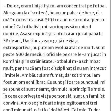
- Deloc, eram liniștit și m-am concentrat pe fotbal.
Mergeam la discotecă, beam un pahar de bere, dar
mă întorceam acasă. Știți ce anume a contat pentru
mine? Ca fotbalist, mi-am impus să nu pierd
nopțile, Așa se explică și faptul că am jucat până la
38 de ani, Dacă nu aveam grijă de viața
extrasportivă, nu puteam evolua atât de mult. Sunt
peste 400 de meciuri oficiale pe care le-am jucat în
România și în străinătate. Fotbalul m-a schimbat
mult, pentru că am fost disciplinat și nu am întrecut
limitele. Am băut și am fumat, dar tot timpul am
fost un om echilibrat. Eu sunt și foarte punctual, mi
se spune că sunt neamț, țin mult la principiile mele.
În ceea ce privește viața personală, sunt un familist
convins. Am o soție foarte înțelegătoare și trei
copii minunați, o fată și doi băieți. Cel mic, Tudor