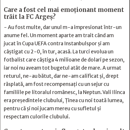
Care a fost cel mai emoționant moment
trăit la FC Argeș?
- Au fost multe, dar unul m-a impresionat într-un
anume fel. Un moment aparte am trait când am
jucat în Cupa UEFA contra Instanbulspor și am
câștigat cu 2-0, în tur, acasă. La turci evolua un
fotbalist care câștiga 4 milioane de dolari pe sezon,
iar noi nu aveam tot bugetul atât de mare. A urmat
returul, ne-au bătut, dar ne-am calificat și, drept
răsplată, am fost recompensați cu un sejur cu
familiile pe litoralul românesc, la Neptun. Vali Ilinca
era președintele clubului, Ținea cu noi toată lumea,
pentru că și noi jucam mereu cu sufletul și
respectam culorile clubului.