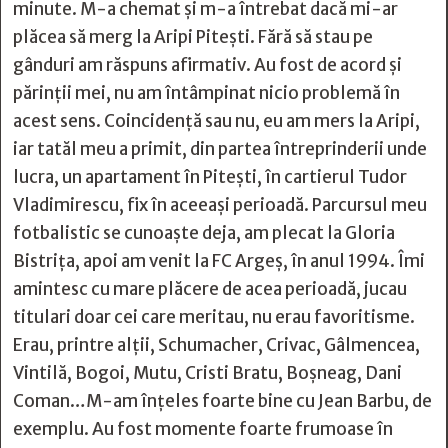
minute. M-a chemat și m-a întrebat dacă mi-ar
plăcea să merg la Aripi Pitești. Fără să stau pe
gânduri am răspuns afirmativ. Au fost de acord și
părinții mei, nu am întâmpinat nicio problemă în
acest sens. Coincidență sau nu, eu am mers la Aripi,
iar tatăl meu a primit, din partea întreprinderii unde
lucra, un apartament în Pitești, în cartierul Tudor
Vladimirescu, fix în aceeași perioadă. Parcursul meu
fotbalistic se cunoaște deja, am plecat la Gloria
Bistrița, apoi am venit la FC Argeș, în anul 1994. Îmi
amintesc cu mare plăcere de acea perioadă, jucau
titulari doar cei care meritau, nu erau favoritisme.
Erau, printre alții, Schumacher, Crivac, Gâlmencea,
Vintilă, Bogoi, Mutu, Cristi Bratu, Boșneag, Dani
Coman…M-am înțeles foarte bine cu Jean Barbu, de
exemplu. Au fost momente foarte frumoase în