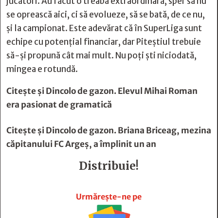
jucători. Au făcut o treabă extraordinară, sper să nu
se oprească aici, ci să evolueze, să se bată, de ce nu,
și la campionat. Este adevărat că în SuperLiga sunt
echipe cu potențial financiar, dar Piteștiul trebuie
să-și propună cât mai mult. Nu poți ști niciodată,
mingea e rotundă.
Citește și
Dincolo de gazon. Elevul Mihai Roman
era pasionat de gramatică
Citește și
Dincolo de gazon. Briana Briceag, mezina
căpitanului FC Argeş, a împlinit un an
Distribuie!







Urmărește-ne pe