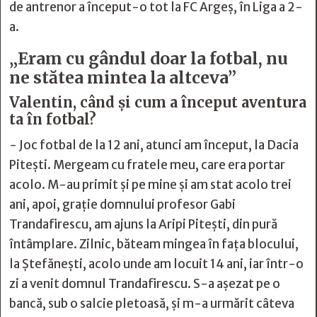
de antrenor a început-o tot la FC Argeș, în Liga a 2-
a.
„Eram cu gândul doar la fotbal, nu
ne stătea mintea la altceva”
Valentin, când și cum a început aventura
ta în fotbal?
- Joc fotbal de la 12 ani, atunci am început, la Dacia
Pitești. Mergeam cu fratele meu, care era portar
acolo. M-au primit și pe mine și am stat acolo trei
ani, apoi, grație domnului profesor Gabi
Trandafirescu, am ajuns la Aripi Pitești, din pură
întâmplare. Zilnic, băteam mingea în fața blocului,
la Ștefănești, acolo unde am locuit 14 ani, iar într-o
zi a venit domnul Trandafirescu. S-a așezat pe o
bancă, sub o salcie pletoasă, și m-a urmărit câteva