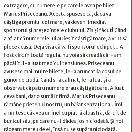
extragere, cu numerele pe care le avea pe bilet
Marius Priseceanu. Acesta spusese că, dacă va
câștiga premiul cel mare, va deveni imediat
sponsorul și președintele clubului. Zis și făcut! Când
a aflat că numerele lui au ieșit câștigătoare, a vrut să
plece acasă. Deja visa că va fi sponsorul echipei… A
fost circ în toată regula, nu voia să creadă că l-am
păcălit. I-a luat medicul tensiunea. Priseceanu
avusese mai multe bilete, le-a aruncat la coșul de
gunoi de ciudă. Când s-a calmat, le-a luat și a
observat că patru numere erau câștigătoare. A luat
ceva bani, dar o sumă infimă. Marius Priseceanu
rămâne prietenul nostru, un băiat senzațional. Îmi
amintesc că avea un inel cu piatră albastră, dăruit de
bunicul său, pe care nu-l dădea jos niciodată. Și noi
râdeam mereu de el, însă nu se supăra niciodată.