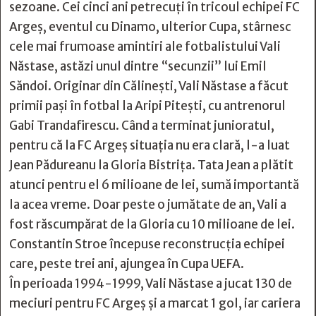
sezoane. Cei cinci ani petrecuți în tricoul echipei FC
Argeș, eventul cu Dinamo, ulterior Cupa, stârnesc
cele mai frumoase amintiri ale fotbalistului Vali
Năstase, astăzi unul dintre “secunzii” lui Emil
Săndoi. Originar din Călineşti, Vali Năstase a făcut
primii paşi în fotbal la Aripi Piteşti, cu antrenorul
Gabi Trandafirescu. Când a terminat junioratul,
pentru că la FC Argeş situaţia nu era clară, l-a luat
Jean Pădureanu la Gloria Bistriţa. Tata Jean a plătit
atunci pentru el 6 milioane de lei, sumă importantă
la acea vreme. Doar peste o jumătate de an, Vali a
fost răscumpărat de la Gloria cu 10 milioane de lei.
Constantin Stroe începuse reconstrucţia echipei
care, peste trei ani, ajungea în Cupa UEFA.
În perioada 1994-1999, Vali Năstase a jucat 130 de
meciuri pentru FC Argeș și a marcat 1 gol, iar cariera