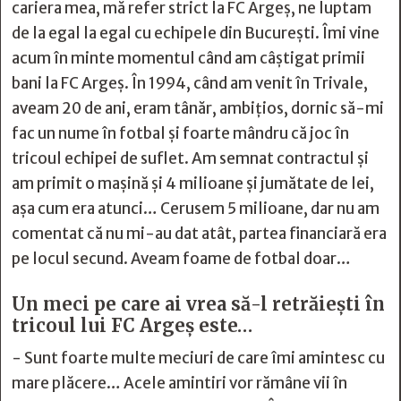
cariera mea, mă refer strict la FC Argeș, ne luptam
de la egal la egal cu echipele din București. Îmi vine
acum în minte momentul când am câștigat primii
bani la FC Argeș. În 1994, când am venit în Trivale,
aveam 20 de ani, eram tânăr, ambițios, dornic să-mi
fac un nume în fotbal și foarte mândru că joc în
tricoul echipei de suflet. Am semnat contractul și
am primit o mașină și 4 milioane și jumătate de lei,
așa cum era atunci… Cerusem 5 milioane, dar nu am
comentat că nu mi-au dat atât, partea financiară era
pe locul secund. Aveam foame de fotbal doar…
Un meci pe care ai vrea să-l retrăiești în
tricoul lui FC Argeș este…
- Sunt foarte multe meciuri de care îmi amintesc cu
mare plăcere… Acele amintiri vor rămâne vii în