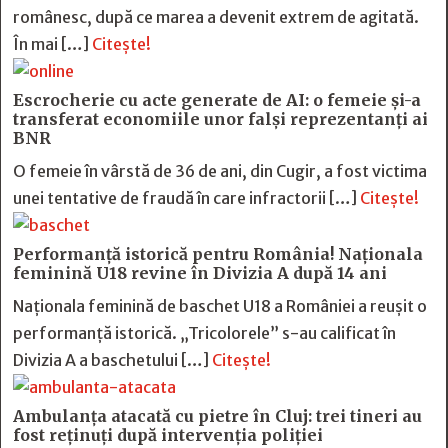
românesc, după ce marea a devenit extrem de agitată.
În mai […]
Citește!
Escrocherie cu acte generate de AI: o femeie și-a
transferat economiile unor falși reprezentanți ai
BNR
O femeie în vârstă de 36 de ani, din Cugir, a fost victima
unei tentative de fraudă în care infractorii […]
Citește!
Performanță istorică pentru România! Naționala
feminină U18 revine în Divizia A după 14 ani
Naționala feminină de baschet U18 a României a reușit o
performanță istorică. „Tricolorele” s-au calificat în
Divizia A a baschetului […]
Citește!
Ambulanța atacată cu pietre în Cluj: trei tineri au
fost reținuți după intervenția poliției