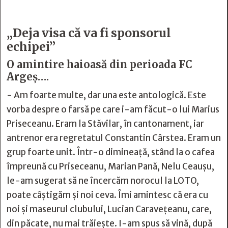
„Deja visa că va fi sponsorul
echipei”
O amintire haioasă din perioada FC
Argeș….
- Am foarte multe, dar una este antologică. Este
vorba despre o farsă pe care i-am făcut-o lui Marius
Priseceanu. Eram la Stăvilar, în cantonament, iar
antrenor era regretatul Constantin Cârstea. Eram un
grup foarte unit. Într-o dimineață, stând la o cafea
împreună cu Priseceanu, Marian Pană, Nelu Ceaușu,
le-am sugerat să ne încercăm norocul la LOTO,
poate câștigăm și noi ceva. Îmi amintesc că era cu
noi și maseurul clubului, Lucian Caravețeanu, care,
din păcate, nu mai trăiește. I-am spus să vină, după