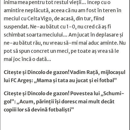
inima mea pentru tot restul vieții… Încep cu o
amintire neplăcută, aceea că nu am fost în teren în
meciul cu Celta Vigo, de acasă, din tur, fiind
suspendat. Ne-au bătut cu 1-0, nu cred că aș fi
schimbat soarta meciului… Am jucat în deplasare și
ne-au bătut rău, nu vreau să-mi mai aduc aminte. Nu
pot să spun concret un meci, pe toate aș vrea să le
mai joc încă o dată…
Citește și
Dincolo de gazon! Vadim Raţă, mijlocaşul
lui FC Argeş: „Mama şi tata au jucat şi ei fotbal”
Citește și
Dincolo de gazon! Povestea lui „Schumi-
gol”: „Acum, părinţii îşi doresc mai mult decât
copiii lor să devină fotbalişti”