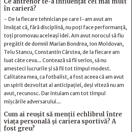
Ce antrenor te-a influențat cel mai mult
în carieră?
- De la fiecare tehnician pe care l-am avut am
învățat că, fără disciplină, nu poți face performanță,
toți promovau aceleași idei. Am avut norocul să fiu
pregătit de domnii Marian Bondrea, Ion Moldovan,
Telu Stancu, Constantin Cârstea, de la fiecare am
luat câte ceva… Contează să fii serios, să nu
amesteci lucrurile și să fii tot timpul modest.
Calitatea mea, ca fotbalist, a fost aceea că am avut
un spirit dezvoltat al anticipației, deși viteză nu am
avut, recunosc. Dar intuiam cam tot timpul
mișcările adversarului…
Cum ai reușit să menții echlibrul între
viața personală și cariera sportivă? A
fost greu?