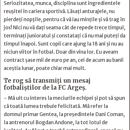
Seriozitatea, munca, disciplina sunt ingredientele
reușitei în cariera sportivă. Lăsați anturajele, nu
pierdeți nopțile, pentru că vă iau mințile și vă trag în
jos! Nici nu vă dați seama cât de repede trece timpul,
terminați junioratul și constatați că nu mai puteți da
timpul înapoi. Sunt copii care ajung la 18 ani și nu au
niciun viitor în fotbal. Doar din vina lor. Eu aveam
contract șase mii de euro pe an, cei de acum au banii
aceștia lunar, poate chiar mai mult.
Te rog să transmiți un mesaj
fotbaliștilor de la FC Argeș.
- Mă uit cu interes la meciurile echipei și pot să spun
că toată lumea trebuie felicitată. Mă refer la
domnul primar Gentea, la președintele Dani Coman,
la antrenorul Bogdan Andone, la tot lotul de