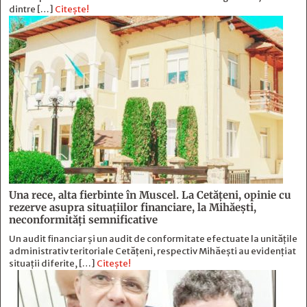
dintre […]
Citește!
Una rece, alta fierbinte în Muscel. La Cetăţeni, opinie cu
rezerve asupra situaţiilor financiare, la Mihăeşti,
neconformităţi semnificative
Un audit financiar și un audit de conformitate efectuate la unitățile
administrativ teritoriale Cetățeni, respectiv Mihăești au evidențiat
situații diferite, […]
Citește!