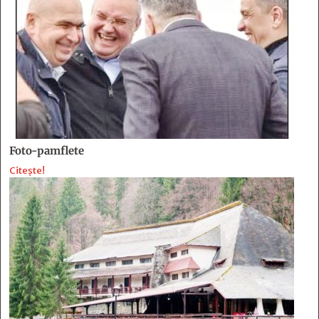
Foto-pamflete
Citește!