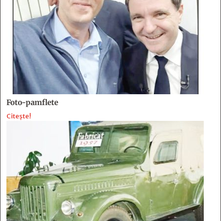
Foto-pamflete
Citește!