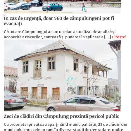
În caz de urgență, doar 560 de câmpulungeni pot fi
evacuați
Că tot are Câmpulungul acum un plan actualizat de analiză și
acoperire a riscurilor, contează și punerea în aplicare a […]
Citește!
Zeci de clădiri din Câmpulung prezintă pericol public
Cu proprietar privat sau aparținând municipalității, 23 de clădiri din
municipiul muscelean sunt în diverse stadii de degradare, multe