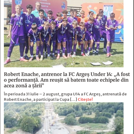
Robert Enache, antrenor la FC Argeş Under 14: „A fost
o performanţă. Am reuşit să batem toate echipele din
acea zonă a ţării”
În perioada 31 iulie – 2 august, grupa U14 a FC Argeș, antrenată de
Robert Enache, a participat la Cupa […]
Citește!