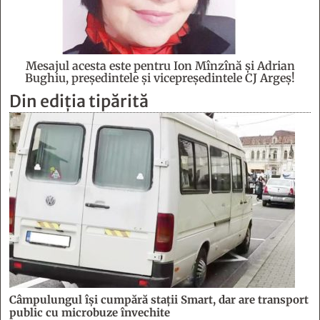
Mesajul acesta este pentru Ion Mînzînă şi Adrian
Bughiu, preşedintele şi vicepreşedintele CJ Argeş!
Din ediția tipărită
Câmpulungul îşi cumpără staţii Smart, dar are transport
public cu microbuze învechite