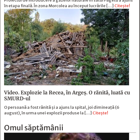
Proiectul de introducere a gazelor naturale în satul Făgetu a ajuns
în etapa finală. În zona Morcolea au început lucrările […]
Citește!
Video. Explozie la Recea, în Argeș. O rănită, luată cu
SMURD-ul
O persoană a fost rănită şi a ajuns la spital, joi dimineaţă (6
august), în urma unei explozii produse la […]
Citește!
Omul săptămânii