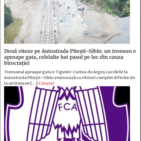
Două viteze pe Autostrada Piteşti–Sibiu: un tronson e
aproape gata, celelalte bat pasul pe loc din cauza
birocraţiei
Tronsonul aproape gata e Tigveni-Curtea de Argeș Lucrările la
Autostrada Pitești–Sibiu avansează cu ritmuri complet diferite de
la un tronson […]
Citește!