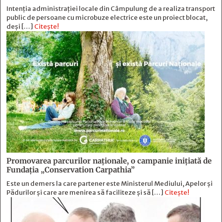
Intenția administrației locale din Câmpulung de a realiza transport
public de persoane cu microbuze electrice este un proiect blocat,
deși […]
Citește!
Promovarea parcurilor naționale, o campanie inițiată de
Fundația „Conservation Carpathia”
Este un demers la care partener este Ministerul Mediului, Apelor și
Pădurilor și care are menirea să faciliteze și să […]
Citește!