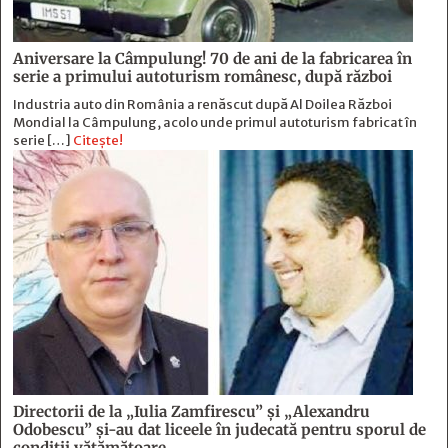
Aniversare la Câmpulung! 70 de ani de la fabricarea în
serie a primului autoturism românesc, după război
Industria auto din România a renăscut după Al Doilea Război
Mondial la Câmpulung, acolo unde primul autoturism fabricat în
serie […]
Citește!
Directorii de la „Iulia Zamfirescu” și „Alexandru
Odobescu” și-au dat liceele în judecată pentru sporul de
condiții vătămătoare