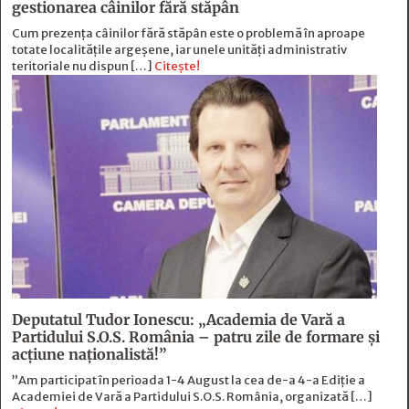
gestionarea câinilor fără stăpân
Cum prezența câinilor fără stăpân este o problemă în aproape
totate localitățile argeșene, iar unele unități administrativ
teritoriale nu dispun […]
Citește!
Deputatul Tudor Ionescu: „Academia de Vară a
Partidului S.O.S. România – patru zile de formare şi
acţiune naţionalistă!”
”Am participat în perioada 1-4 August la cea de-a 4-a Ediție a
Academiei de Vară a Partidului S.O.S. România, organizată […]