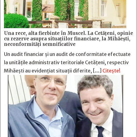
Una rece, alta fierbinte în Muscel. La Cetăţeni, opinie
cu rezerve asupra situaţiilor financiare, la Mihăeşti,
neconformităţi semnificative
Un audit financiar și un audit de conformitate efectuate
la unitățile administrativ teritoriale Cetățeni, respectiv
Mihăești au evidențiat situații diferite, […]
Citește!