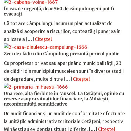
În caz de urgență, doar 560 de câmpulungeni pot fi
evacuați
Că tot are Câmpulungul acum un plan actualizat de
analiză și acoperire a riscurilor, contează și punerea în
aplicare a […]
Citește!
Zeci de clădiri din Câmpulung prezintă pericol public
Cu proprietar privat sau aparținând municipalității, 23
de clădiri din municipiul muscelean sunt în diverse stadii
de degradare, multe dintre […]
Citește!
Una rece, alta fierbinte în Muscel. La Cetăţeni, opinie cu
rezerve asupra situaţiilor financiare, la Mihăeşti,
neconformităţi semnificative
Un audit financiar și un audit de conformitate efectuate
la unitățile administrativ teritoriale Cetățeni, respectiv
Mihăești au evidențiat situații diferite, […]
Citește!