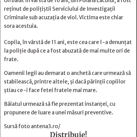
Un băiat în vârstă de 16 ani, din Poiana Lacului, a fost
reținut de poliţiştii Serviciului de Investigaţii
Criminale sub acuzația de viol. Victima este chiar
sora acestuia.
Copila, în vârstă de 11 ani, este cea care l-a denunţat
la poliţie după ce a fost abuzată de mai multe ori de
frate.
Oamenii legii au demarat o anchetă care urmează să
stabilească, printre altele, şi dacă părinţii copiilor
ştiau ce-i face fetei fratele mai mare.
Băiatul urmează să fie prezentat instanţei, cu
propunere de luare a unei măsuri preventive.
Sursă foto antena3.ro/
Distribuie!