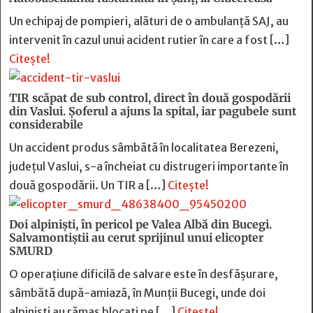
Un echipaj de pompieri, alături de o ambulanță SAJ, au
intervenit în cazul unui acident rutier în care a fost […]
Citește!
TIR scăpat de sub control, direct în două gospodării
din Vaslui. Șoferul a ajuns la spital, iar pagubele sunt
considerabile
Un accident produs sâmbătă în localitatea Berezeni,
județul Vaslui, s-a încheiat cu distrugeri importante în
două gospodării. Un TIR a […]
Citește!
Doi alpiniști, în pericol pe Valea Albă din Bucegi.
Salvamontiștii au cerut sprijinul unui elicopter
SMURD
O operațiune dificilă de salvare este în desfășurare,
sâmbătă după-amiază, în Munții Bucegi, unde doi
alpiniști au rămas blocați pe […]
Citește!