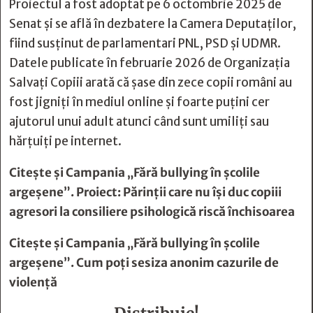
Proiectul a fost adoptat pe 6 octombrie 2025 de
Senat și se află în dezbatere la Camera Deputaților,
fiind susținut de parlamentari PNL, PSD și UDMR.
Datele publicate în februarie 2026 de Organizația
Salvați Copiii arată că șase din zece copii români au
fost jigniți în mediul online și foarte puțini cer
ajutorul unui adult atunci când sunt umiliți sau
hărțuiți pe internet.
Citește și
Campania „Fără bullying în şcolile
argeşene”. Proiect: Părinţii care nu îşi duc copiii
agresori la consiliere psihologică riscă închisoarea
Citește și
Campania „Fără bullying în şcolile
argeşene”. Cum poţi sesiza anonim cazurile de
violenţă