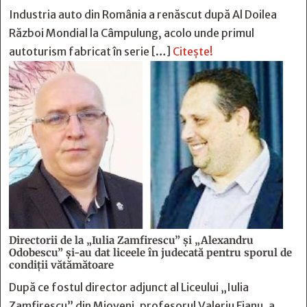
Industria auto din România a renăscut după Al Doilea
Război Mondial la Câmpulung, acolo unde primul
autoturism fabricat în serie […]
Citește!
Directorii de la „Iulia Zamfirescu” și „Alexandru
Odobescu” și-au dat liceele în judecată pentru sporul de
condiții vătămătoare
După ce fostul director adjunct al Liceului „Iulia
Zamfirescu” din Mioveni, profesorul Valeriu Fianu, a