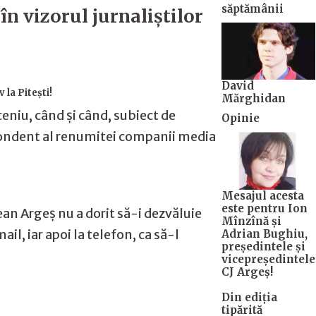
săptămânii
n vizorul jurnaliştilor
David
 la Pitești!
Mărghidan
eniu, când și când, subiect de
Opinie
espondent al renumitei companii media
Mesajul acesta
este pentru Ion
ean Argeș nu a dorit să-i dezvăluie
Mînzînă şi
il, iar apoi la telefon, ca să-l
Adrian Bughiu,
preşedintele şi
vicepreşedintele
CJ Argeş!
Din ediția
tipărită