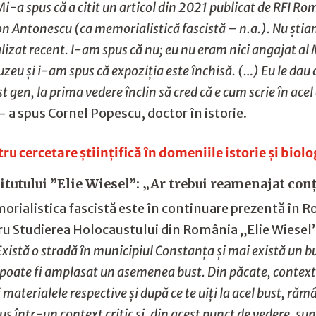
-a spus că a citit un articol din 2021 publicat de RFI R
i Ion Antonescu (ca memorialistică fascistă – n.a.). Nu ști
lizat recent. I-am spus că nu; eu nu eram nici angajat al
uzeu și i-am spus că expoziția este închisă. (…) Eu le dau
st gen, la prima vedere înclin să cred că e cum scrie în acel
 a spus Cornel Popescu, doctor în istorie.
u cercetare științifică în domeniile istorie și biol
itutului ”Elie Wiesel”: „Ar trebui reamenajat con
emorialistica fascistă este în continuare prezentă în
tru Studierea Holocaustului din România „Elie Wiesel
xistă o stradă în municipiul Constanța și mai există un bu
e poate fi amplasat un asemenea bust. Din păcate, contextu
i materialele respective și după ce te uiți la acel bust, ră
 într-un context critic și, din acest punct de vedere, su