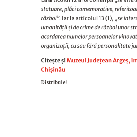
statuare, plăci comemorative, referitoar
război”.
Iar la articolul 13 (1)
, „se inte
umanității și de crime de război unor str
acordarea numelor persoanelor vinovate 
organizații, cu sau fără personalitate ju
Citește și
Muzeul Județean Argeș, im
Chișinău
Distribuie!