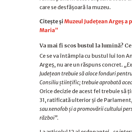
care se desfășoară la muzeu.
Citește și
Muzeul Județean Argeș a pa
Maria”
Va mai fi scos bustul la lumină? Ce
Ce se va întâmpla cu bustul lui Ion 
Argeș, nu are un răspuns concret.
„Ex
Județean trebuie să aloce fonduri pentru
Consiliu științific; trebuie aprobată a
Orice decizie de acest fel trebuie să ț
31, ratificată ulterior și de Parlament
sau xenofob și a promovării cultului per
război”.
La articolul 12 al ordonanței
„se inter