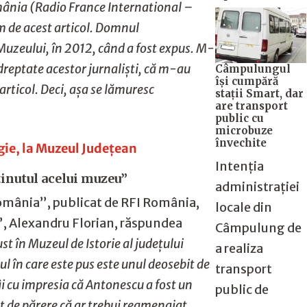
omânia (Radio France International –
am de acest articol. Domnul
 Muzeului, în 2012, când a fost expus. M-
 dreptate acestor jurnaliști, că m-au
Câmpulungul
îşi cumpără
 articol. Deci, așa se lămuresc
staţii Smart, dar
are transport
public cu
microbuze
învechite
ogie, la Muzeul Județean
Intenția
ținutul acelui muzeu”
administrației
 România”, publicat de RFI România,
locale din
”, Alexandru Florian, răspundea
Câmpulung de
st în Muzeul de Istorie al județului
a realiza
l în care este pus este unul deosebit de
transport
mâi cu impresia că Antonescu a fost un
public de
nt de părere că ar trebui reamenajat