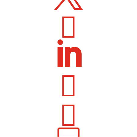



