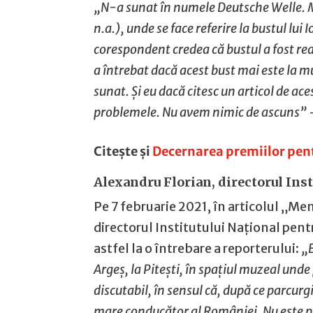
„N-a sunat în numele Deutsche Welle. Mi
n.a.), unde se face referire la bustul lu
corespondent credea că bustul a fost rea
a întrebat dacă acest bust mai este la m
sunat. Și eu dacă citesc un articol de ace
problemele. Nu avem nimic de ascuns”
–
Citește și
Decernarea premiilor pentr
Alexandru Florian, directorul Inst
Pe 7 februarie 2021, în articolul „M
directorul Institutului Național pen
astfel la o întrebare a reporterului:
„E
Argeș, la Pitești, în spațiul muzeal und
discutabil, în sensul că, după ce parcurg
mare conducător al României. Nu este pus