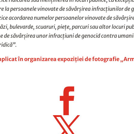
e la persoanele vinovate de săvârșirea infracțiunilor de 
rzice acordarea numelor persoanelor vinovate de săvârșir
ăzi, bulevarde, scuaruri, piețe, parcuri sau altor locuri pu
de săvârșirea unor infracțiuni de genocid contra umanită
ridică”.
plicat în organizarea expoziției de fotografie „A

