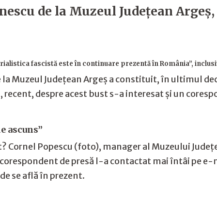
escu de la Muzeul Judeţean Argeş, î
rialistica fascistă este în continuare prezentă în România”, inclusiv
la Muzeul Județean Argeș a constituit, în ultimul dec
că, recent, despre acest bust s-a interesat și un cor
de ascuns”
list? Cornel Popescu (foto), manager al Muzeului Județ
 corespondent de presă l-a contactat mai întâi pe e-ma
de se află în prezent.