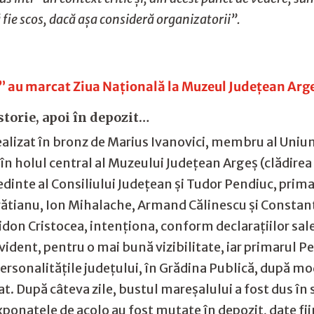
 fie scos, dacă așa consideră organizatorii”.
cu” au marcat Ziua Națională la Muzeul Județean Arg
istorie, apoi în depozit…
lizat în bronz de Marius Ivanovici, membru al Uniunii A
în holul central al Muzeului Județean Argeș (clădirea v
dinte al Consiliului Județean şi Tudor Pendiuc, primar 
C. Brătianu, Ion Mihalache, Armand Călinescu şi Const
ridon Cristocea, intenționa, conform declarațiilor sal
vident, pentru o mai bună vizibilitate, iar primarul Pe
rsonalităţile judeţului, în Grădina Publică, după mo
t. După câteva zile, bustul mareșalului a fost dus în sec
ponatele de acolo au fost mutate în depozit, date fi