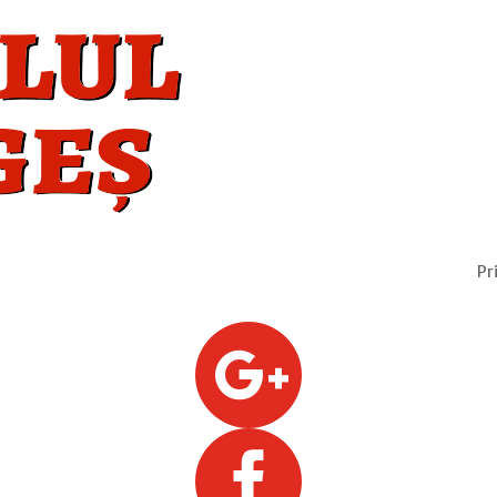
Pr

