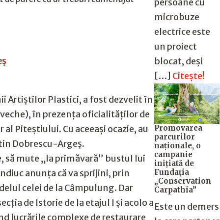
persoane cu
microbuze
electrice este
un proiect
eș
blocat, deși
[…]
Citește!
rtiştilor Plastici, a fost dezvelit în
eche), în prezenţa oficialităților de
Promovarea
al Piteștiului. Cu aceeași ocazie, au
parcurilor
antin Dobrescu-Argeş.
naționale, o
campanie
e, să mute „la primăvară” bustul lui
inițiată de
Fundația
ndiuc anunţa că va sprijini, prin
„Conservation
delul celei de la Câmpulung. Dar
Carpathia”
ția de Istorie de la etajul I și acolo a
Este un demers
ind lucrările complexe de restaurare