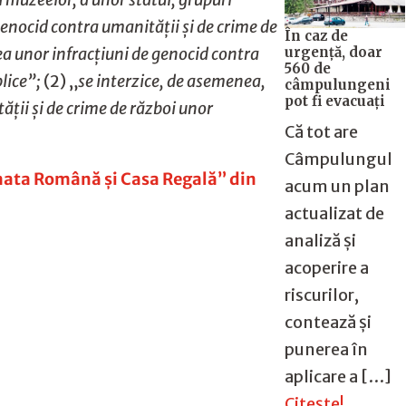
genocid contra umanității și de crime de
În caz de
urgență, doar
ea unor infracțiuni de genocid contra
560 de
blice”;
(2) „
se interzice, de asemenea,
câmpulungeni
pot fi evacuați
ții și de crime de război unor
Că tot are
Câmpulungul
rmata Română și Casa Regală” din
acum un plan
actualizat de
analiză și
acoperire a
riscurilor,
contează și
punerea în
aplicare a […]
Citește!