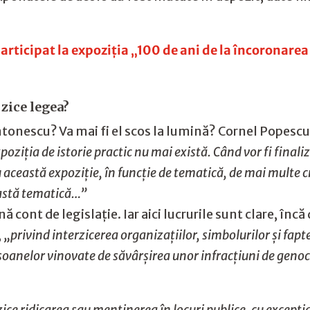
rticipat la expoziția „100 de ani de la încoronarea
 zice legea?
Antonescu? Va mai fi el scos la lumină? Cornel Pope
poziția de istorie practic nu mai există. Când vor fi finaliz
 această expoziție, în funcție de tematică, de mai multe c
ceastă tematică…”
ină cont de legislație. Iar aici lucrurile sunt clare, în
,
„privind interzicerea organizațiilor, simbolurilor și fapte
soanelor vinovate de săvârșirea unor infracțiuni de genoc
zice ridicarea sau menținerea în locuri publice, cu excepți