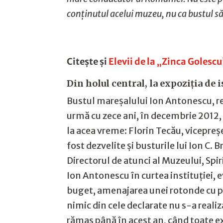
conținutul acelui muzeu, nu ca bustul să
Citește și
Elevii de la „Zinca Goles
Din holul central, la expoziția de 
Bustul mareșalului Ion Antonescu, rea
urmă cu zece ani, în decembrie 2012, 
la acea vreme: Florin Tecău, vicepreşe
fost dezvelite şi busturile lui Ion 
Directorul de atunci al Muzeului, Spi
Ion Antonescu în curtea instituției, e
buget, amenajarea unei rotonde cu pe
nimic din cele declarate nu s-a realiza
rămas până în acest an, când toate ex