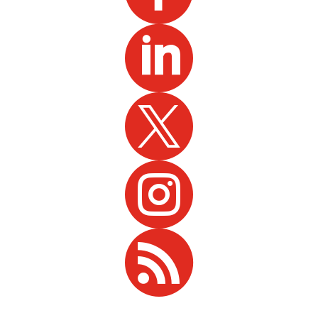



