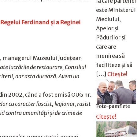
la care partener
este Ministerul
Mediului,
 Regelui Ferdinand și a Reginei
Apelor și
Pădurilor și
care are
menirea să
scu, managerul Muzeului Județean
faciliteze și să
ate lucrările de restaurare, Consiliul
[…]
Citește!
riterii, dar asta durează. Avem un
că din 2002, când a fost emisă OUG nr.
lor cu caracter fascist, legionar, rasist
Foto-pamflete
id contra umanității și de crime de
Citește!
a muzeelor, a unor statui, grupuri