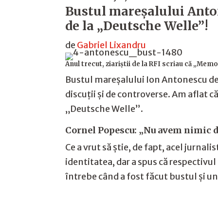
Bustul mareşalului Anton
de la „Deutsche Welle”!
de
Gabriel Lixandru
Anul trecut, ziariștii de la RFI scriau că „Memo
Bustul mareșalului Ion Antonescu de 
discuții și de controverse. Am aflat 
„Deutsche Welle”.
Cornel Popescu: „Nu avem nimic 
Ce a vrut să știe, de fapt, acel jurna
identitatea, dar a spus că respectivul
întrebe când a fost făcut bustul și un