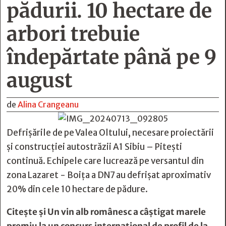
pădurii. 10 hectare de
arbori trebuie
îndepărtate până pe 9
august
de
Alina Crangeanu
Defrișările de pe Valea Oltului, necesare proiectării
și construcției autostrăzii A1 Sibiu – Pitești
continuă. Echipele care lucrează pe versantul din
zona Lazaret - Boița a DN7 au defrișat aproximativ
20% din cele 10 hectare de pădure.
Citește și
Un vin alb românesc a câştigat marele