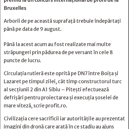
premiu la un concurs internaţional de profil de la
Bruxelles
Arborii de pe această suprafață trebuie îndepărtați
până pe data de 9 august.
Până la acest acum au fost realizate mai multe
străpungeri prin pădurea de pe versant în cele 8
puncte de lucru.
Circulația rutieră este oprită pe DN7 între Boița și
Lazaret pe timpul zilei, cât timp constructorul turc
al secțiunii 2 din A1 Sibiu – Pitești efectuează
defrișări pentru proiectarea și execuția șoselei de
mare viteză, scrie profit.ro.
Civilizația cere sacrificii iar autoritățile au prezentat
imagini din dronă care arată în ce stadiu au ajuns