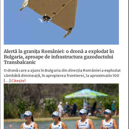
Alertă la granița României: o dronă a explodat în
Bulgaria, aproape de infrastructura gazoductului
Transbalcanic
O dronă care a ajuns în Bulgaria din direcția României a explodat
sâmbătă dimineață, în apropierea frontierei, la aproximativ 100
[…]
Citește!