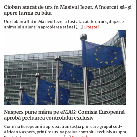
Cioban atacat de urs în Masivul Iezer. A încercat să-și
apere turma cu bâta
Un cioban aflat în Masivul Iezer a fost atacat de un urs, după ce
animalul a ajuns în apropierea stânei […]
Citește!
Naspers pune mâna pe eMAG: Comisia Europeană
aprobă preluarea controlului exclusiv
Comisia Europeană a aprobat tranzacția prin care grupul sud-
african Naspers, prin Prosus, va prelua controlul exclusiv asupra