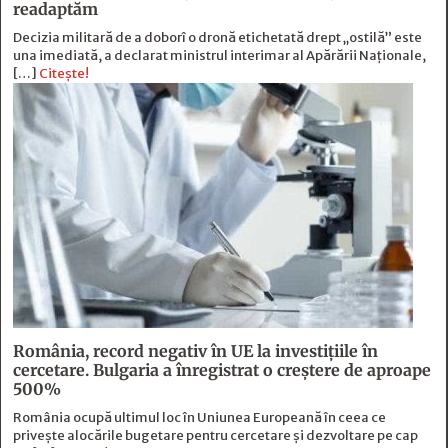
readaptăm
Decizia militară de a doborî o dronă etichetată drept „ostilă” este
una imediată, a declarat ministrul interimar al Apărării Naţionale,
[…]
Citește!
România, record negativ în UE la investițiile în
cercetare. Bulgaria a înregistrat o creștere de aproape
500%
România ocupă ultimul loc în Uniunea Europeană în ceea ce
privește alocările bugetare pentru cercetare și dezvoltare pe cap