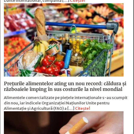
Dante International, compania […]
Citește!
Prețurile alimentelor ating un nou record: căldura și
războaiele împing în sus costurile la nivel mondial
Alimentele comercializate pe piețele internaționale s-au scumpit
din nou, iar indicele Organizației Națiunilor Unite pentru
Alimentație și Agricultură (FAO) a […]
Citește!