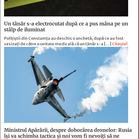
Un tânăr s-a electrocutat după ce a pus mâna pe un
stâlp de iluminat
Poliţiştii din Constamţa au deschis o anchetă, după ce au fost
sesizaţi de către o unitate medicală că un tânăr s-a […]
Citește!
Ministrul Apărării, despre doborârea dronelor: Rusia
îşi va schimba tactica şi noi vom fi nevoiţi să ne