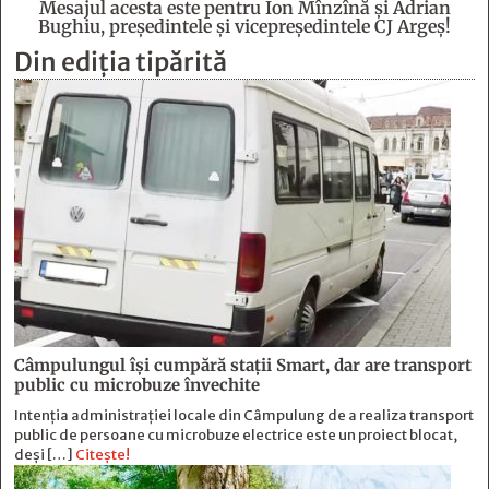
Mesajul acesta este pentru Ion Mînzînă şi Adrian
Bughiu, preşedintele şi vicepreşedintele CJ Argeş!
Din ediția tipărită
Câmpulungul îşi cumpără staţii Smart, dar are transport
public cu microbuze învechite
Intenția administrației locale din Câmpulung de a realiza transport
public de persoane cu microbuze electrice este un proiect blocat,
deși […]
Citește!