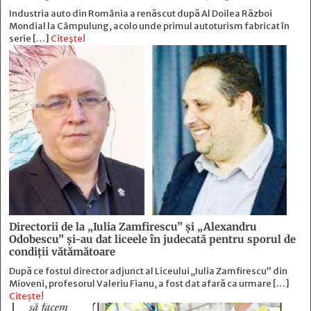
Industria auto din România a renăscut după Al Doilea Război
Mondial la Câmpulung, acolo unde primul autoturism fabricat în
serie […]
Citește!
Directorii de la „Iulia Zamfirescu” și „Alexandru
Odobescu” și-au dat liceele în judecată pentru sporul de
condiții vătămătoare
După ce fostul director adjunct al Liceului „Iulia Zamfirescu” din
Mioveni, profesorul Valeriu Fianu, a fost dat afară ca urmare […]
Citește!