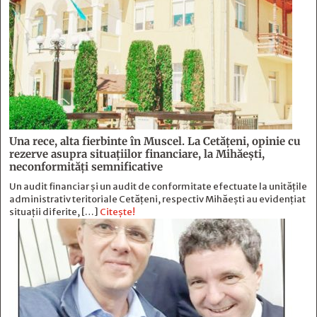
Una rece, alta fierbinte în Muscel. La Cetăţeni, opinie cu
rezerve asupra situaţiilor financiare, la Mihăeşti,
neconformităţi semnificative
Un audit financiar și un audit de conformitate efectuate la unitățile
administrativ teritoriale Cetățeni, respectiv Mihăești au evidențiat
situații diferite, […]
Citește!