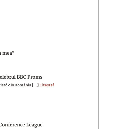
ma mea”
 celebrul BBC Proms
rtistă din România […]
Citește!
ul Conference League