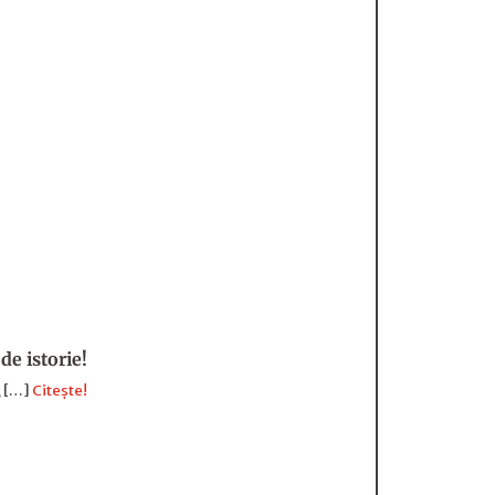
de istorie!
, […]
Citește!