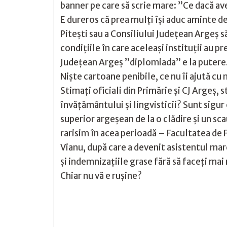
banner pe care să scrie mare: ”Ce dacă ave
E dureros că prea mulți își aduc aminte 
Pitești sau a Consiliului Județean Argeș s
condițiile în care aceleași instituții au p
Județean Argeș ”diplomiada” e la putere. S
Niște cartoane penibile, ce nu îi ajută cu
Stimați oficiali din Primărie și CJ Argeș,
învățământului și lingvisticii? Sunt sigur 
superior argeșean de la o clădire și un sc
rarisim în acea perioadă – Facultatea de 
Vianu, după care a devenit asistentul mare
și indemnizațiile grase fără să faceți m
Chiar nu vă e rușine?






