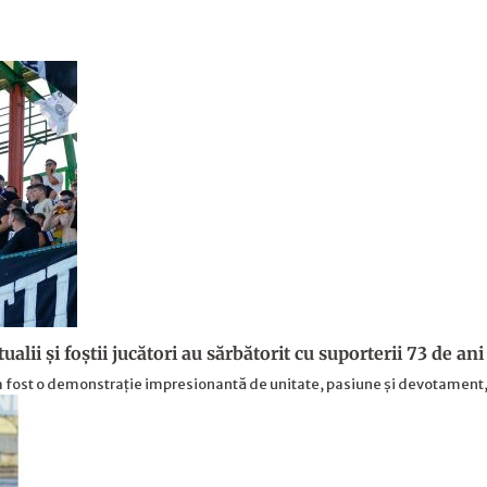
alii şi foştii jucători au sărbătorit cu suporterii 73 de ani 
ș a fost o demonstrație impresionantă de unitate, pasiune și devotament