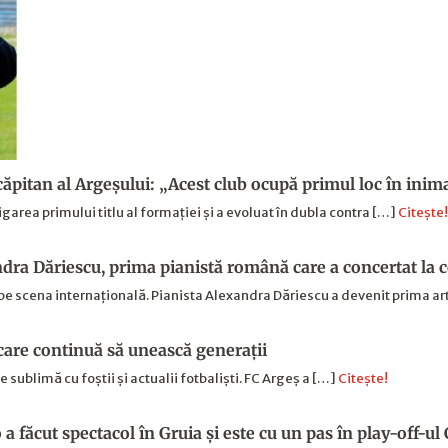
 căpitan al Argeşului: „Acest club ocupă primul loc în ini
garea primului titlu al formației și a evoluat în dubla contra […]
Citește!
dra Dăriescu, prima pianistă română care a concertat la
e scena internațională. Pianista Alexandra Dăriescu a devenit prima a
care continuă să unească generaţii
 sublimă cu foștii și actualii fotbaliști. FC Argeș a […]
Citește!
a făcut spectacol în Gruia și este cu un pas în play-off-