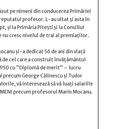
ăzut pe nimeni din conducerea Primăriei
reputatul profesor. L-au uitat și asta în
, și la Primăria Pitești și la Consiliul
nu cresc nivelul de trai al premiaților.
Mocanu și-a dedicat 56 de ani din viață
ată de cel care a construit învățământul
în 1950 cu ”Diplomă de merit” – lucru
ani precum George Călinescu și Tudor
rile, vă interesează să vă luați salariile
u OAMENI precum profesorul Marin Mocanu.