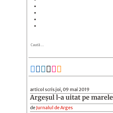






articol scris joi, 09 mai 2019
Argeşul l-a uitat pe mare
de
Jurnalul de Arges