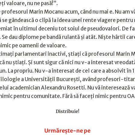
ți valoare, nu ne pasă!”.
de profesorul Marin Mocanu acum, când nu mai e. Nu am v
ă se gândească o clipă la ideea unei rente viagere pentru 
remiat în ultimul deceniu tot soiul de pseudovalori. De fapt
e dau diplome pe bandă rulantă și atât. Niște hârtii care 
 nimic pe oamenii de valoare.
 stimați parlamentari inactivi, știați că profesorul Marin 
că nu știați. Și sunt sigur că nici nu v-a interesat vreod
aun. La propriu. Nu v-a interesat de cel care a absolvit 
Filologie a Universității București, având profesori-tit
lui academician Alexandru Rosetti. Nu vă interesează valo
ai nimic pentru comunitate. Fără să faceți nimic pentr
Distribuie!
Urmărește-ne pe