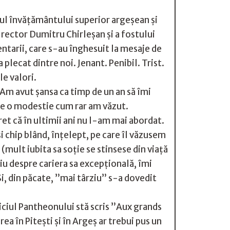
orul învățământului superior argeșean și
 rector Dumitru Chirleșan și a fostului
mentarii, care s-au înghesuit la mesaje de
plecat dintre noi. Jenant. Penibil. Trist.
le valori.
Am avut șansa ca timp de un an să îmi
 de o modestie cum rar am văzut.
et că în ultimii ani nu l-am mai abordat.
i chip blând, înțelept, pe care îl văzusem
(mult iubita sa soție se stinsese din viață
iu despre cariera sa excepțională, îmi
i, din păcate, ”mai târziu” s-a dovedit
piciul Pantheonului stă scris ”Aux grands
a în Pitești și în Argeș ar trebui pus un