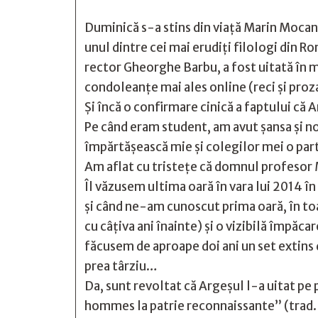
Duminică s-a stins din viață Marin Mocanu,
unul dintre cei mai erudiți filologi din R
rector Gheorghe Barbu, a fost uitată în mas
condoleanțe mai ales online (reci și proza
Și încă o confirmare cinică a faptului că 
Pe când eram student, am avut șansa și n
împărtășească mie și colegilor mei o part
Am aflat cu tristețe că domnul profesor M
Îl văzusem ultima oară în vara lui 2014 în
și când ne-am cunoscut prima oară, în toam
cu câțiva ani înainte) și o vizibilă împăc
făcusem de aproape doi ani un set extins 
prea târziu…
Da, sunt revoltat că Argeșul l-a uitat pe
hommes la patrie reconnaissante” (trad. –