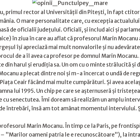
 primul rector al Universității din Pitești, în fapt ctit
omânia. O mare personalitate care, cu excepția actualului
ă de oficialii județului. Oficiali, și includ aici și parla
ice) în ziua în care au aflat că profesorul Marin Mocanu a 
Argeșul își apreciază mai mult nonvalorile și nu adevărate
orocul de a îl avea ca profesor pe domnul Marin Mocanu. 
e din harul și erudiția sa. Un om cu o minte strălucită și
ocanu a plecat dintre noi și m-a încercat o undă de regr
 Piața Ceair făcând mai multe cumpărături. Și avea acelaș
na lui 1995. Un chip pe care se așternuseră și tristețea 
are cu senectutea. Îmi doream să realizăm un amplu interv
de întrebări, însă am tot amânat momentul interviului. Ș
 profesorul Marin Mocanu. În timp ce la Paris, pe frontis
 ”Marilor oameni patria le e recunoscătoare”), la intrare