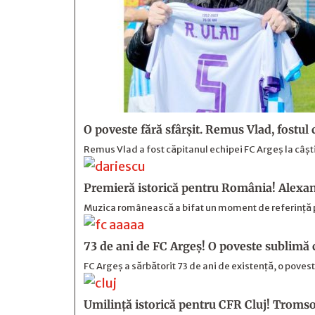
O poveste fără sfârşit. Remus Vlad, fostul
Remus Vlad a fost căpitanul echipei FC Argeș la câști
Premieră istorică pentru România! Alexan
Muzica românească a bifat un moment de referință p
73 de ani de FC Argeş! O poveste sublimă 
FC Argeș a sărbătorit 73 de ani de existență, o poveste
Umilință istorică pentru CFR Cluj! Tromso 