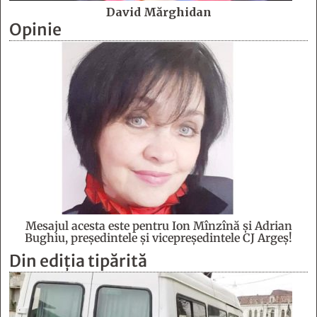
David Mărghidan
Opinie
Mesajul acesta este pentru Ion Mînzînă şi Adrian
Bughiu, preşedintele şi vicepreşedintele CJ Argeş!
Din ediția tipărită