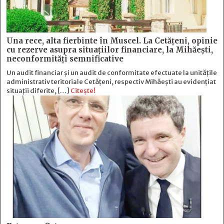
Una rece, alta fierbinte în Muscel. La Cetăţeni, opinie
cu rezerve asupra situaţiilor financiare, la Mihăeşti,
neconformităţi semnificative
Un audit financiar și un audit de conformitate efectuate la unitățile
administrativ teritoriale Cetățeni, respectiv Mihăești au evidențiat
situații diferite, […]
Citește!