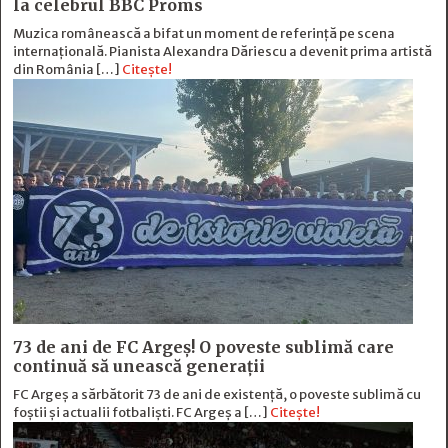
la celebrul BBC Proms
Muzica românească a bifat un moment de referință pe scena
internațională. Pianista Alexandra Dăriescu a devenit prima artistă
din România […]
Citește!
73 de ani de FC Argeş! O poveste sublimă care
continuă să unească generaţii
FC Argeș a sărbătorit 73 de ani de existență, o poveste sublimă cu
foștii și actualii fotbaliști. FC Argeș a […]
Citește!