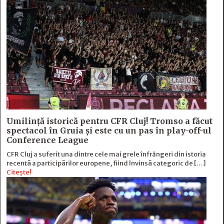
Umilință istorică pentru CFR Cluj! Tromso a făcut
spectacol în Gruia și este cu un pas în play-off-ul
Conference League
CFR Cluj a suferit una dintre cele mai grele înfrângeri din istoria
recentă a participărilor europene, fiind învinsă categoric de […]
Citește!