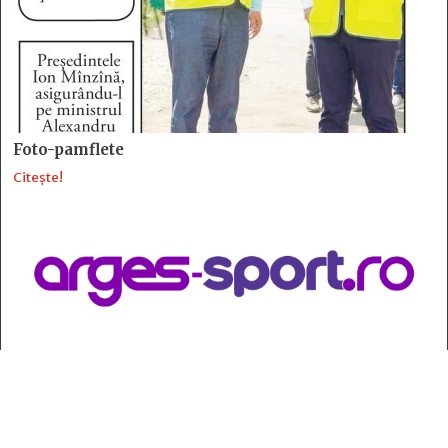
Foto-pamflete
Citește!
Contact
:
e-mail:
jurnaldearges@gmail.com
Tel: 0248.221.774; 0770.582.356