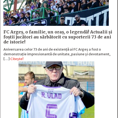
FC Argeş, o familie, un oraș, o legendă! Actualii şi
foştii jucători au sărbătorit cu suporterii 73 de ani
de istorie!
Aniversarea celor 73 de ani de existență ai FC Argeș a fost o
demonstrație impresionantă de unitate, pasiune și devotament,
[…]
Citește!