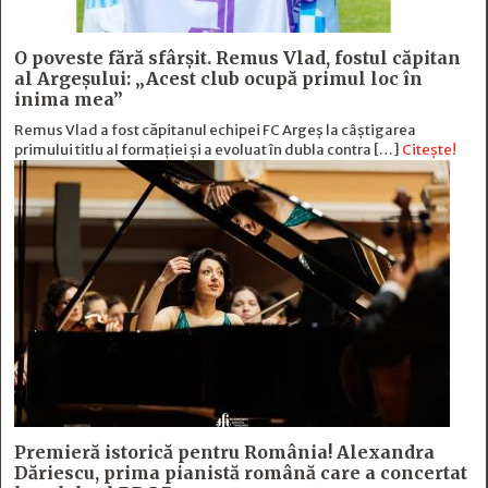
O poveste fără sfârşit. Remus Vlad, fostul căpitan
al Argeşului: „Acest club ocupă primul loc în
inima mea”
Remus Vlad a fost căpitanul echipei FC Argeș la câștigarea
primului titlu al formației și a evoluat în dubla contra […]
Citește!
Premieră istorică pentru România! Alexandra
Dăriescu, prima pianistă română care a concertat