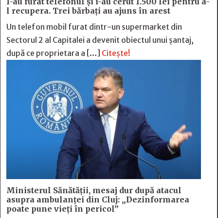
I-au furat telefonul și i-au cerut 1.500 lei pentru a-
l recupera. Trei bărbați au ajuns în arest
Un telefon mobil furat dintr-un supermarket din
Sectorul 2 al Capitalei a devenit obiectul unui șantaj,
după ce proprietara a […]
Citește!
Ministerul Sănătății, mesaj dur după atacul
asupra ambulanței din Cluj: „Dezinformarea
poate pune vieți în pericol”