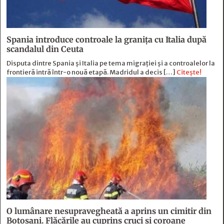
Spania introduce controale la granița cu Italia după
scandalul din Ceuta
Disputa dintre Spania și Italia pe tema migrației și a controalelor la
frontieră intră într-o nouă etapă. Madridul a decis […]
Citește!
O lumânare nesupravegheată a aprins un cimitir din
Botoșani. Flăcările au cuprins cruci și coroane