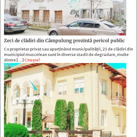
Zeci de clădiri din Câmpulung prezintă pericol public
Cu proprietar privat sau aparținând municipalității, 23 de clădiri din
municipiul muscelean sunt în diverse stadii de degradare, multe
dintre […]
Citește!