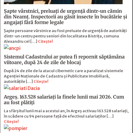
Șapte vârstnici, preluați de urgență dintr-un cămin
din Neamț. Inspectorii au găsit insecte în bucătărie și
angajați fără forme legale
Șapte persoane vârstnice au fost preluate de urgență de autorități
dintr-un centru pentru seniori din localitatea Bistrița, comuna
Alexandru cel […]
Citește!
Sistemul Cadastrului ar putea fi repornit săptămâna
viitoare, după 24 de zile de blocaj
După 24 de zile de la atacul cibernetic care a paralizat sistemele
Agenției Naționale de Cadastru și Publicitate Imobiliară,
autoritățile […]
Citește!
Argeș. 163.528 salariați la finele lunii mai 2026. Cum
au fost plătiți
La sfârșitul lunii mai a acestui an, în Argeş activau 163.528 salariați,
în scădere cu 94 persoane faţă de efectivul salariaţilor […]
Citește!