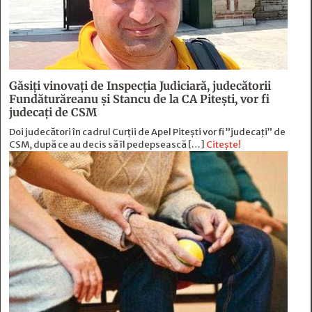
Găsiți vinovați de Inspecția Judiciară, judecătorii
Fundăturăreanu și Stancu de la CA Pitești, vor fi
judecați de CSM
Doi judecători în cadrul Curții de Apel Pitești vor fi ”judecați” de
CSM, după ce au decis să îl pedepsească […]
Citește!