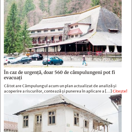
În caz de urgență, doar 560 de câmpulungeni pot fi
evacuați
Că tot are Câmpulungul acum un plan actualizat de analiză și
acoperire a riscurilor, contează și punerea în aplicare a […]
Citește!