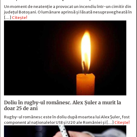
Un moment de neatenție a provocat un incendiu într-un cimitir din
județul Botoșani. O lumânare aprinsă și lăsată nesupravegheată în
[…]
Citește!
Doliu în rugby-ul românesc. Alex Șuler a murit la
doar 25 de ani
Rugby-ul românesc este în doliu după moartea lui Alex Șuler, fost
component al naționalelor U18 și U20 ale României și […]
Citește!