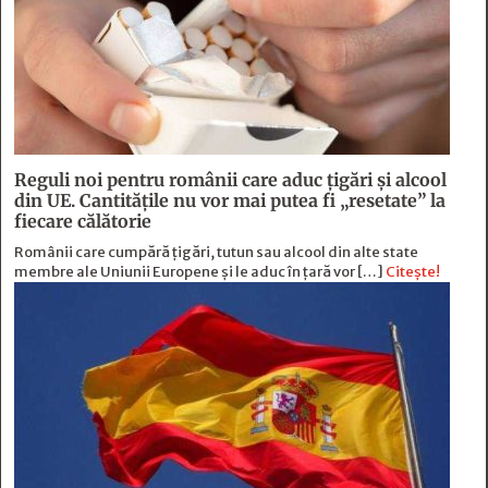
Reguli noi pentru românii care aduc țigări și alcool
din UE. Cantitățile nu vor mai putea fi „resetate” la
fiecare călătorie
Românii care cumpără țigări, tutun sau alcool din alte state
membre ale Uniunii Europene și le aduc în țară vor […]
Citește!