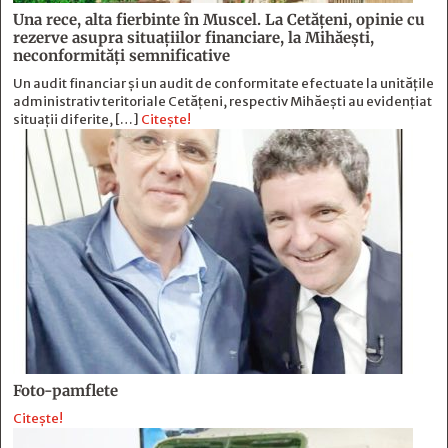
Una rece, alta fierbinte în Muscel. La Cetăţeni, opinie cu
rezerve asupra situaţiilor financiare, la Mihăeşti,
neconformităţi semnificative
Un audit financiar și un audit de conformitate efectuate la unitățile
administrativ teritoriale Cetățeni, respectiv Mihăești au evidențiat
situații diferite, […]
Citește!
Foto-pamflete
Citește!